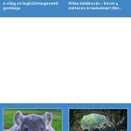
A világ 20 legkülönlegesebb
Ritka találkozás – közel 4
gombája
méteres óriáskalmárt film...