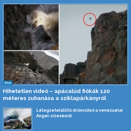
Állat
Hihetetlen videó – apácalúd fiókák 120
méteres zuhanása a sziklapárkányról
Lélegzetelállító drónvideó a venezuelai
Angel-vízesésről