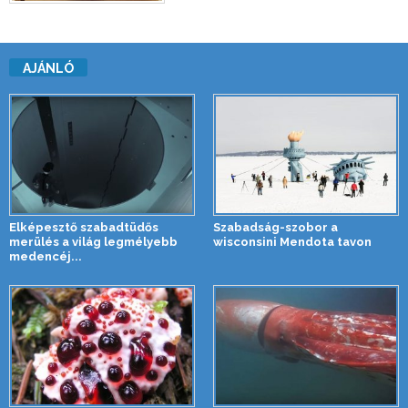
AJÁNLÓ
Elképesztő szabadtüdős
Szabadság-szobor a
merülés a világ legmélyebb
wisconsini Mendota tavon
medencéj...