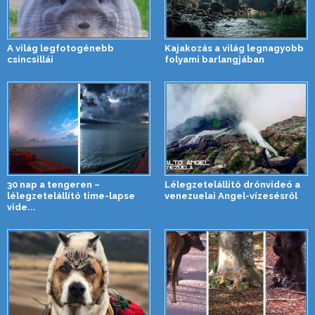
A világ legfotogénebb
Kajakozás a világ legnagyobb
csincsillái
folyami barlangjában
30 nap a tengeren –
Lélegzetelállító drónvideó a
lélegzetelállító time-lapse
venezuelai Angel-vízesésről
vide...