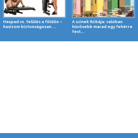
Haspad vs. felülés a földön –
A színek fizikája: valóban
hasizom biztonságosan ...
hűvösebb marad egy fehérre
fest...