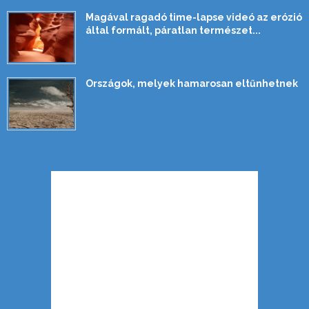
Magával ragadó time-lapse videó az erózió
által formált, páratlan természet...
Országok, melyek hamarosan eltűnhetnek