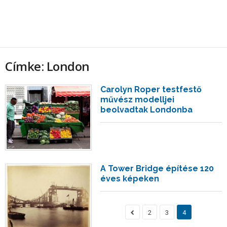
Címke: London
Carolyn Roper testfestő
művész modelljei
beolvadtak Londonba
A Tower Bridge építése 120
éves képeken
2
3
4