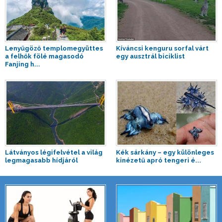
Lenyűgöző templomegyüttes
Kíváncsi kenguru sorfal várt
a felhők fölé magasodó
egy ausztrál biciklist
Fanjing h...
Látványos légifelvétel a világ
Kék sárkány – egy különleges
legmagasabb hídjáról
kinézetű apró tengeri é...