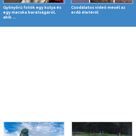
Gyönyörű fotók egy kutya és
Csodálatos videó mesél az
egy macska barátságáról,
erdő életéről
akik ...