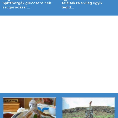
Spitzbergák gleccsereinek
találtak rá a világ egyik
zsugorodásár...
legid...