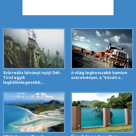
Szürreális látványt nyújt Dél-
A világ leghosszabb kamion
Tirol egyik
szerelvényei, a “közúti v...
legkülönlegesebb...