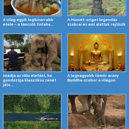
A világ egyik legbizarrabb
A Húsvét-sziget legendás
étele – a táncoló tintaha...
szobrai és ami alattuk rejtőzik
Imádja az idős elefánt, ha
A legnagyobb tömör arany
gondozója klasszikus zenét
Buddha-szobor a világon
játs...