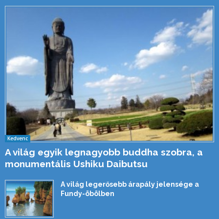
Kedvenc
A világ egyik legnagyobb buddha szobra, a
monumentális Ushiku Daibutsu
A világ legerősebb árapály jelensége a
Fundy-öbölben