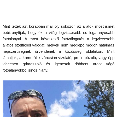
Mint tették azt korábban már oly sokszor, az állatok most ismét
bebizonyítják, hogy ők a világ legviccesebb és legaranyosabb
fotóalanyai. A most következő fotóválogatás a legviccesebb
állatos szelfikből válogat, melyek nem meglepő módon hatalmas
népszerűségnek örvendenek a közösségi oldalakon. Mint
láthatjuk, a kamerát kíváncsian vizslató, profin pózoló, vagy épp
viccesen grimaszoló és igencsak döbbent arcot vágó
fotóalanyokból sincs hiány.