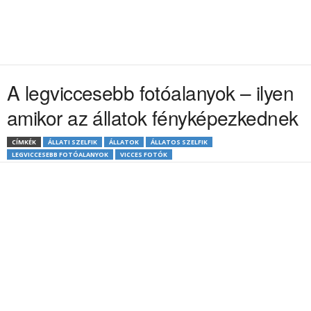
A legviccesebb fotóalanyok – ilyen
amikor az állatok fényképezkednek
CÍMKÉK
ÁLLATI SZELFIK
ÁLLATOK
ÁLLATOS SZELFIK
LEGVICCESEBB FOTÓALANYOK
VICCES FOTÓK