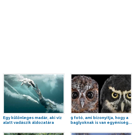
Egy különleges madár, aki víz
9 fotó, ami bizonyítja, hogy a
alatt vadászik áldozatára
baglyoknak is van egyéniség...