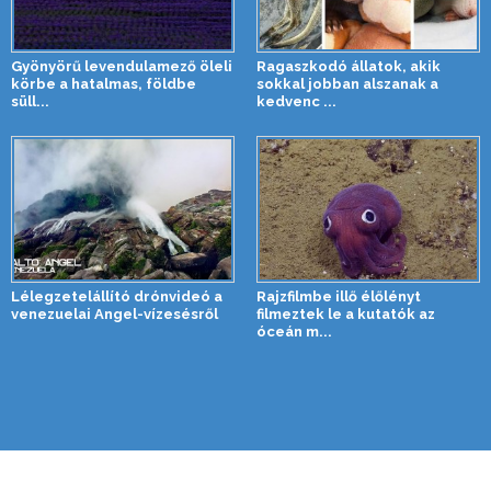
Gyönyörű levendulamező öleli
Ragaszkodó állatok, akik
körbe a hatalmas, földbe
sokkal jobban alszanak a
süll...
kedvenc ...
Lélegzetelállító drónvideó a
Rajzfilmbe illő élőlényt
venezuelai Angel-vízesésről
filmeztek le a kutatók az
óceán m...