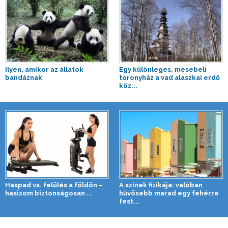
Ilyen, amikor az állatok
Egy különleges, mesebeli
bandáznak
toronyház a vad alaszkai erdő
köz...
Haspad vs. felülés a földön –
A színek fizikája: valóban
hasizom biztonságosan ...
hűvösebb marad egy fehérre
fest...