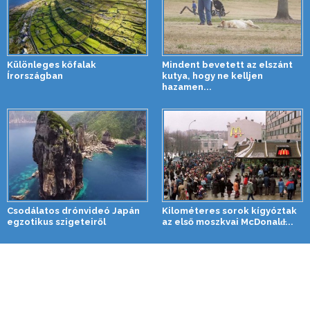
Különleges kőfalak
Mindent bevetett az elszánt
Írországban
kutya, hogy ne kelljen
hazamen...
Csodálatos drónvideó Japán
Kilométeres sorok kígyóztak
egzotikus szigeteiről
az első moszkvai McDonald̵...