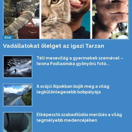
Állat
Vadállatokat ölelget az igazi Tarzan
Téli mesevilág a gyermekek szemével –
Iwona Podlasińska gyönyörű fotó...
A svájci Alpokban bújik meg a világ
legkülönlegesebb bobpályája
Elképesztő szabadtüdős merülés a világ
legmélyebb medencéjében