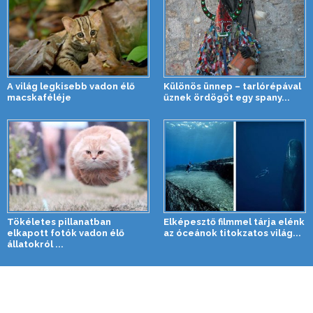
A világ legkisebb vadon élő
Különös ünnep – tarlórépával
macskaféléje
űznek ördögöt egy spany...
Tökéletes pillanatban
Elképesztő filmmel tárja elénk
elkapott fotók vadon élő
az óceánok titokzatos világ...
állatokról ...