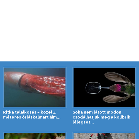
Ritka találkozás – közel 4
Soha nem látott módon
méteres óriáskalmárt film...
csodálhatjuk meg a kolibrik
lélegzet...