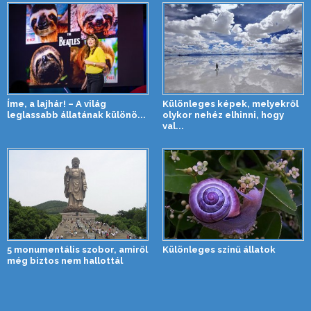
Íme, a lajhár! – A világ
Különleges képek, melyekről
leglassabb állatának különö...
olykor nehéz elhinni, hogy
val...
5 monumentális szobor, amiről
Különleges színű állatok
még biztos nem hallottál