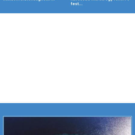
fest...