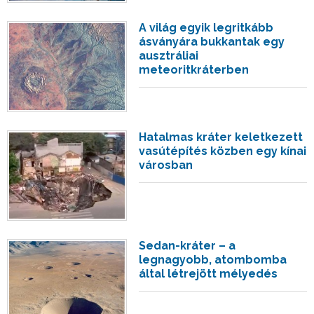
A világ egyik legritkább
ásványára bukkantak egy
ausztráliai
meteoritkráterben
Hatalmas kráter keletkezett
vasútépítés közben egy kínai
városban
Sedan-kráter – a
legnagyobb, atombomba
által létrejött mélyedés