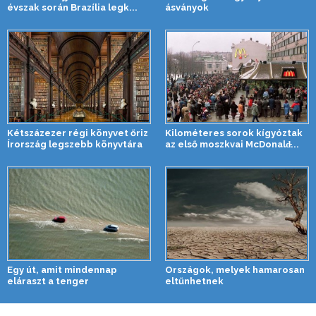
évszak során Brazília legk...
ásványok
Kétszázezer régi könyvet őriz
Kilométeres sorok kígyóztak
Írország legszebb könyvtára
az első moszkvai McDonald̵...
Egy út, amit mindennap
Országok, melyek hamarosan
eláraszt a tenger
eltűnhetnek