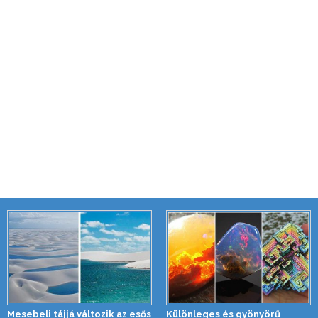
Mesebeli tájjá változik az esős
Különleges és gyönyörű