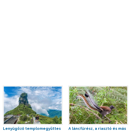
Lenyűgöző templomegyüttes
A láncfűrész, a riasztó és más