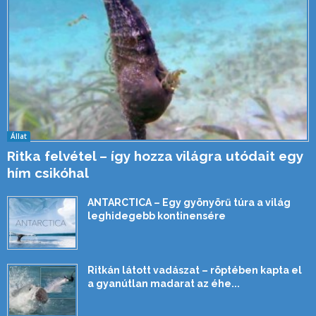
Állat
Ritka felvétel – így hozza világra utódait egy
hím csikóhal
ANTARCTICA – Egy gyönyörű túra a világ
leghidegebb kontinensére
Ritkán látott vadászat – röptében kapta el
a gyanútlan madarat az éhe...