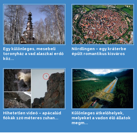
Egy különleges, mesebeli
Nördlingen – egy kráterbe
toronyház a vad alaszkai erdő
épült romantikus kisváros
köz...
Hihetetlen videó – apácalúd
Különleges átkelőhelyek,
fiókák 120 méteres zuhan...
melyeket a vadon élő állatok
megm...