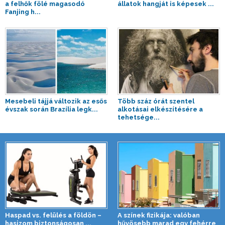
a felhők fölé magasodó
állatok hangját is képesek ...
Fanjing h...
Mesebeli tájjá változik az esős
Több száz órát szentel
évszak során Brazília legk...
alkotásai elkészítésére a
tehetsége...
Haspad vs. felülés a földön –
A színek fizikája: valóban
hasizom biztonságosan ...
hűvösebb marad egy fehérre