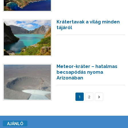
Krátertavak a világ minden
tájáról
Meteor-kráter – hatalmas
becsapódás nyoma
Arizonában
1
2
AJÁNLÓ