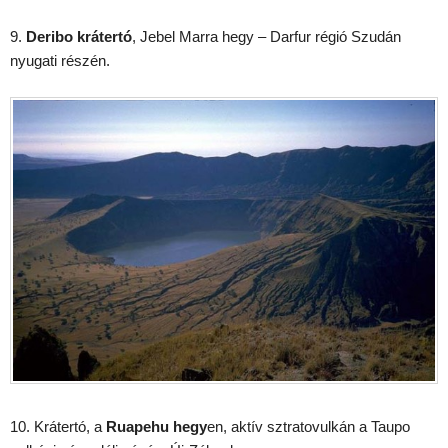
9.
Deribo krátertó
, Jebel Marra hegy – Darfur régió Szudán
nyugati részén.
10. Krátertó, a
Ruapehu hegy
en, aktív sztratovulkán a Taupo