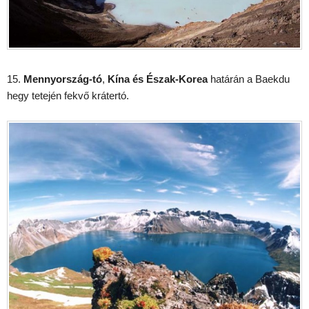
15.
Mennyország-tó
,
Kína és Észak-Korea
határán a Baekdu
hegy tetején fekvő krátertó.