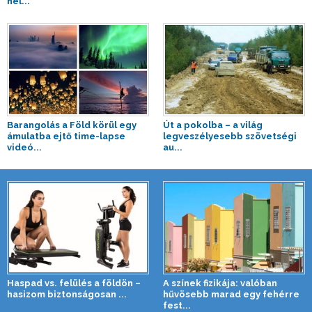
hel...
Barangolás a Föld körül egy
Út a pokolba – a világ
ámulatba ejtő time-lapse
legveszélyesebb szövetségi
videó...
au...
Haspad vs. felülés a földön –
A színek fizikája: valóban
hasizom biztonságosan ...
hűvösebb marad egy fehérre
fest...