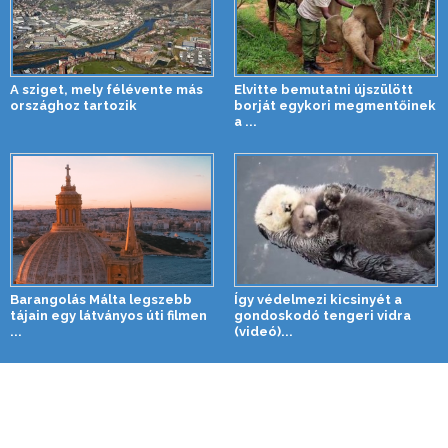
A sziget, mely félévente más
Elvitte bemutatni újszülött
országhoz tartozik
borját egykori megmentőinek
a ...
Barangolás Málta legszebb
Így védelmezi kicsinyét a
tájain egy látványos úti filmen
gondoskodó tengeri vidra
...
(videó)...