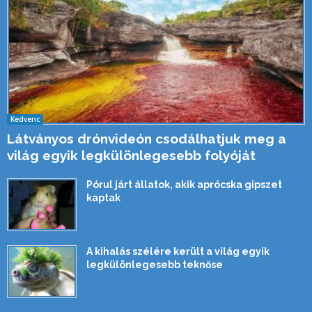
Kedvenc
Látványos drónvideón csodálhatjuk meg a
világ egyik legkülönlegesebb folyóját
Pórul járt állatok, akik aprócska gipszet
kaptak
A kihalás szélére került a világ egyik
legkülönlegesebb teknőse