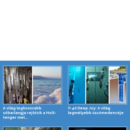
A világ leghosszabb
Y-40 Deep Joy: A világ
sóbarlangja rejtőzik a Holt-
legmélyebb úszómedencéje
tenger mel...