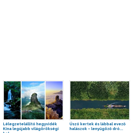
Lélegzetelállító hegyvidék
Úszó kertek és lábbal evező
Kína legújabb világörökségi
halászok – lenyűgöző dró...