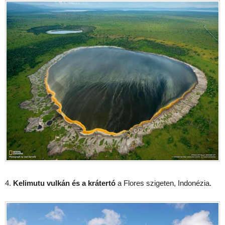
4.
Kelimutu vulkán és a krátertó
a Flores szigeten, Indonézia.