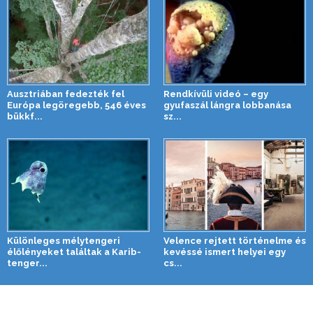
Ausztriában fedezték fel
Rendkívüli videó – egy
Európa legöregebb, 546 éves
gyufaszál lángra lobbanása
bükkf...
sz...
Különleges mélytengeri
Velence rejtett történelme és
élőlényeket találtak a Karib-
kevéssé ismert helyei egy
tenger...
cs...