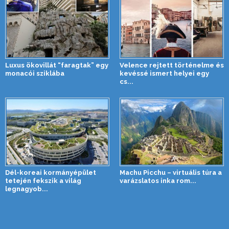
Luxus ökovillát “faragtak” egy
Velence rejtett történelme és
monacói sziklába
kevéssé ismert helyei egy
cs...
Dél-koreai kormányépület
Machu Picchu – virtuális túra a
tetején fekszik a világ
varázslatos inka rom...
legnagyob...