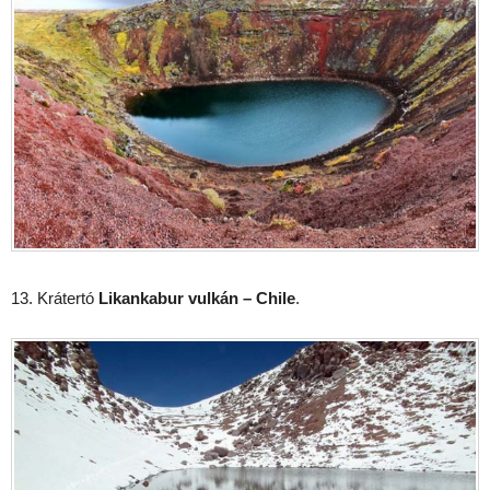
13. Krátertó
Likankabur vulkán – Chile
.