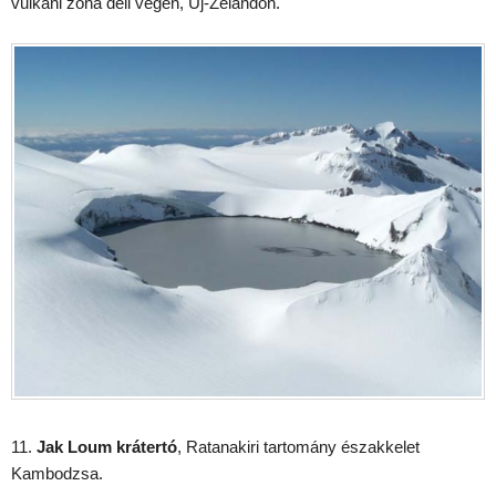
vulkáni zóna déli végén, Új-Zélandon.
11.
Jak Loum krátertó
, Ratanakiri tartomány északkelet
Kambodzsa.