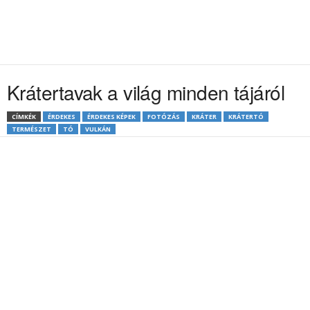
Krátertavak a világ minden tájáról
CÍMKÉK
ÉRDEKES
ÉRDEKES KÉPEK
FOTÓZÁS
KRÁTER
KRÁTERTÓ
TERMÉSZET
TÓ
VULKÁN