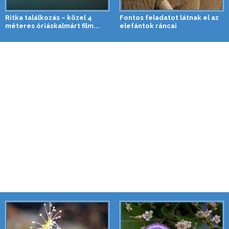
Ritka találkozás – közel 4
Fontos feladatot látnak el az
méteres óriáskalmárt film...
elefántok ráncai