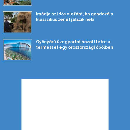
Imádja az idős elefánt, ha gondozója
klasszikus zenét játszik neki
Gyönyörű üvegpartot hozott létre a
természet egy oroszországi öbölben