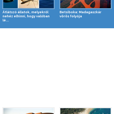
Átlátszó állatok, melyekről
Betsiboka: Madagaszkár
nehéz elhinni, hogy valóban
vörös folyója
lé...