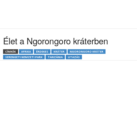
Élet a Ngorongoro kráterben
CÍMKÉK
AFRIKA
ÉRDEKES
KRÁTER
NGORONGORO KRÁTER
SERENGETI NEMZETI PARK
TANZÁNIA
UTAZÁS