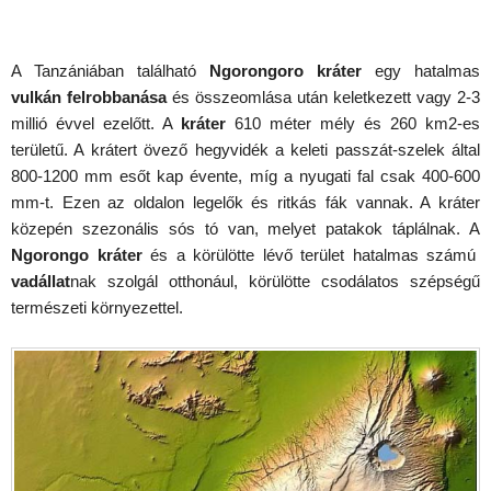
A Tanzániában található
Ngorongoro kráter
egy hatalmas
vulkán felrobbanása
és összeomlása után keletkezett vagy 2-3
millió évvel ezelőtt. A
kráter
610 méter mély és 260 km2-es
területű. A krátert övező hegyvidék a keleti passzát-szelek által
800-1200 mm esőt kap évente, míg a nyugati fal csak 400-600
mm-t. Ezen az oldalon legelők és ritkás fák vannak. A kráter
közepén szezonális sós tó van, melyet patakok táplálnak. A
Ngorongo kráter
és a körülötte lévő terület hatalmas számú
vadállat
nak szolgál otthonául, körülötte csodálatos szépségű
természeti környezettel.