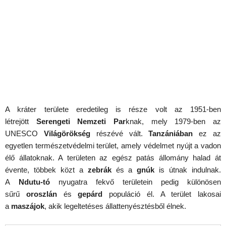
A kráter területe eredetileg is része volt az 1951-ben
létrejött
Serengeti Nemzeti Par
knak, mely 1979-ben az
UNESCO
Világörökség
részévé vált.
Tanzániában
ez az
egyetlen természetvédelmi terület, amely védelmet nyújt a vadon
élő állatoknak. A területen az egész patás állomány halad át
évente, többek közt a
zebrák
és a
gnúk
is útnak indulnak.
A
Ndutu-tó
nyugatra fekvő területein pedig különösen
sűrű
oroszlán
és
gepárd
populáció él. A terület lakosai
a
maszájok
, akik legeltetéses állattenyésztésből élnek.