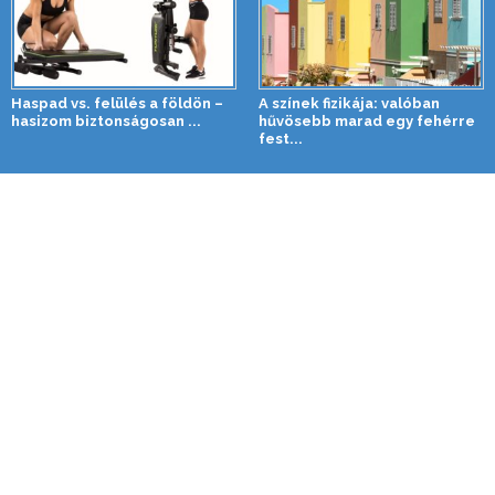
Haspad vs. felülés a földön –
A színek fizikája: valóban
hasizom biztonságosan ...
hűvösebb marad egy fehérre
fest...