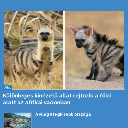
Állat
Különleges kinézetű állat rejtőzik a föld
alatt az afrikai vadonban
A világ 5 legkisebb országa