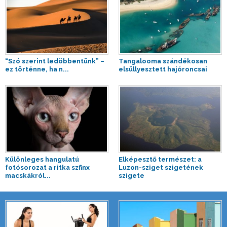
“Szó szerint ledöbbentünk” –
Tangalooma szándékosan
ez történne, ha n...
elsüllyesztett hajóroncsai
Különleges hangulatú
Elképesztő természet: a
fotósorozat a ritka szfinx
Luzon-sziget szigetének
macskákról...
szigete