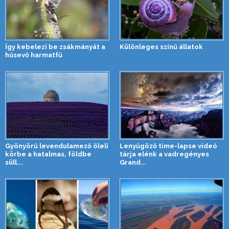
Így kebelezi be zsákmányát a
Különleges színű állatok
húsevő harmatfű
Gyönyörű levendulamező öleli
Lenyűgöző time-lapse videó
körbe a hatalmas, földbe
tárja elénk a vadregényes
süll...
Grand...