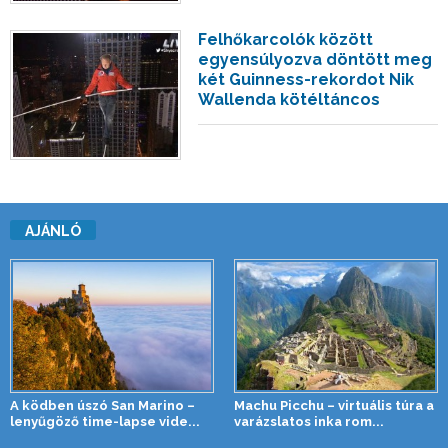
Felhőkarcolók között
egyensúlyozva döntött meg
két Guinness-rekordot Nik
Wallenda kötéltáncos
AJÁNLÓ
A ködben úszó San Marino –
Machu Picchu – virtuális túra a
lenyűgöző time-lapse vide...
varázslatos inka rom...