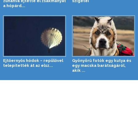
zuhanva ejtette el zsákmányát
szigetei
a hópárd...
Ejtőernyős hódok – repülővel
Gyönyörű fotók egy kutya és
telepítették át az elsz...
egy macska barátságáról,
akik ...