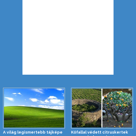
A világ legismertebb tájképe
Kőfallal védett citruskertek