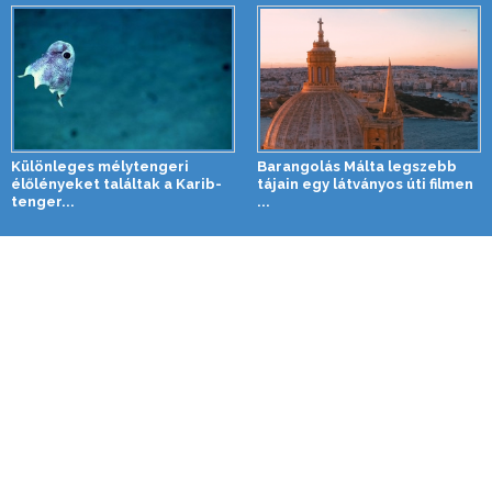
Különleges mélytengeri
Barangolás Málta legszebb
élőlényeket találtak a Karib-
tájain egy látványos úti filmen
tenger...
...