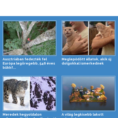
Ausztriában fedezték fel
Meglepődött állatok, akik új
Európa legöregebb, 546 éves
dolgokkal ismerkednek
bükkf...
Meredek hegyoldalon
A világ legkisebb lakott