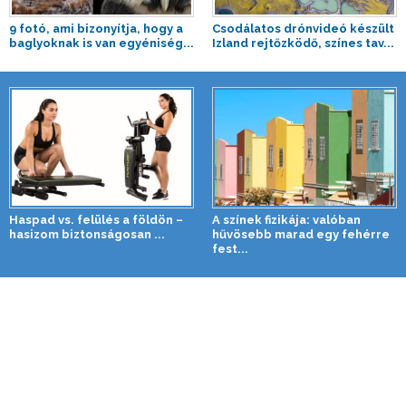
9 fotó, ami bizonyítja, hogy a
Csodálatos drónvideó készült
baglyoknak is van egyéniség...
Izland rejtőzködő, színes tav...
Haspad vs. felülés a földön –
A színek fizikája: valóban
hasizom biztonságosan ...
hűvösebb marad egy fehérre
fest...