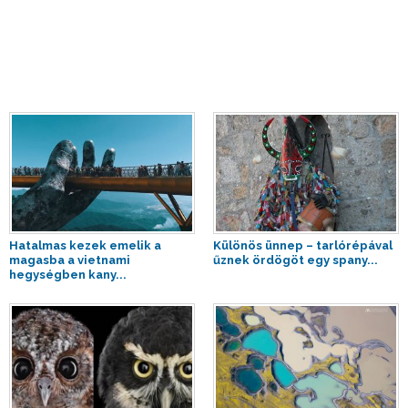
Hatalmas kezek emelik a
Különös ünnep – tarlórépával
magasba a vietnami
űznek ördögöt egy spany...
hegységben kany...