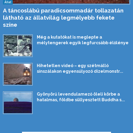
Állat
A táncoslábú paradicsommadár tollazatán
látható az állatvilág legmélyebb fekete
színe
Még a kutatókat is meglepte a
mélytengerek egyik legfurcsább élőlénye
Hihetetlen videó – egy szétmálló
sínszálakon egyensúlyozó dízelmonstr...
Gyönyörű levendulamező öleli körbe a
hatalmas, földbe süllyesztett Buddha s...