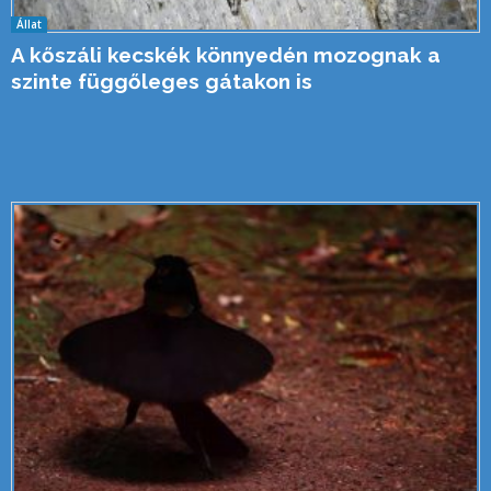
Állat
A kőszáli kecskék könnyedén mozognak a
szinte függőleges gátakon is