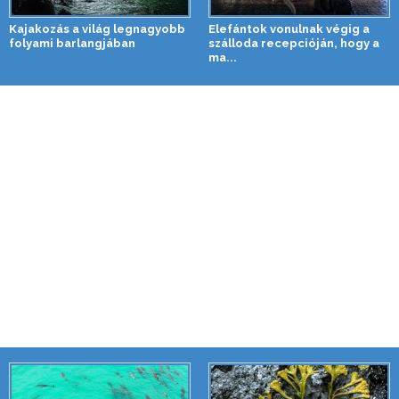
Kajakozás a világ legnagyobb
Elefántok vonulnak végig a
folyami barlangjában
szálloda recepcióján, hogy a
ma...