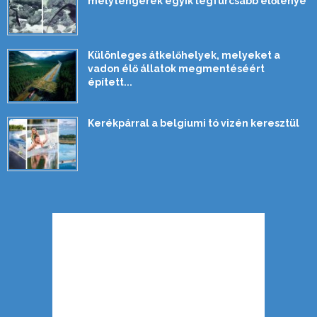
mélytengerek egyik legfurcsább élőlénye
Különleges átkelőhelyek, melyeket a
vadon élő állatok megmentéséért
épített...
Kerékpárral a belgiumi tó vizén keresztül