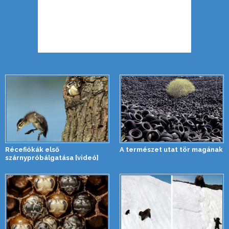
Récefiókák első
A természet utat tör magának
szárnypróbálgatása [videó]