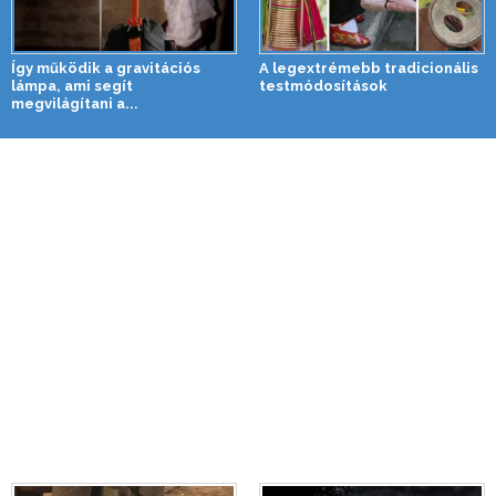
Így működik a gravitációs
A legextrémebb tradicionális
lámpa, ami segít
testmódosítások
megvilágítani a...