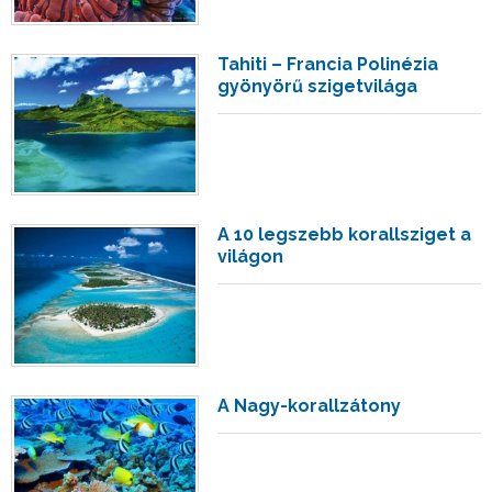
Tahiti – Francia Polinézia
gyönyörű szigetvilága
A 10 legszebb korallsziget a
világon
A Nagy-korallzátony