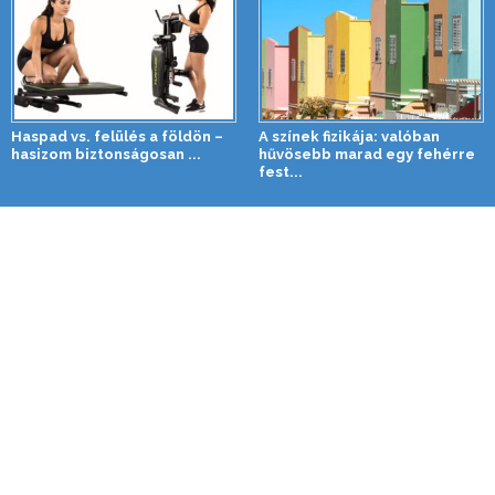
Haspad vs. felülés a földön –
A színek fizikája: valóban
hasizom biztonságosan ...
hűvösebb marad egy fehérre
fest...