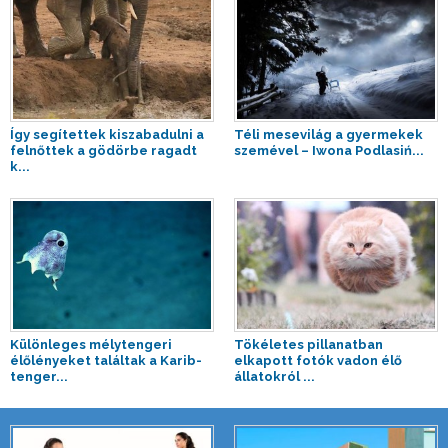
Így segítettek kiszabadulni a
Téli mesevilág a gyermekek
felnőttek a gödörbe ragadt
szemével – Iwona Podlasiń...
k...
Különleges mélytengeri
Tökéletes pillanatban
élőlényeket találtak a Karib-
elkapott fotók vadon élő
tenger...
állatokról ...