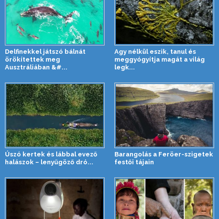
Delfinekkel játszó bálnát
Agy nélkül eszik, tanul és
örökítettek meg
meggyógyítja magát a világ
Ausztráliában &#...
legk...
Úszó kertek és lábbal evező
Barangolás a Feröer-szigetek
halászok – lenyűgöző dró...
festői tájain