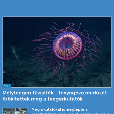
Állat
Mélytengeri tűzijáték – lenyűgöző medúzát
örökítettek meg a tengerkutatók
Még a kutatókat is meglepte a