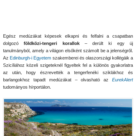
Egész medúzákat képesek elkapni és felfalni a csapatban
dolgozó
földközi-tengeri korallok
– derült ki egy új
tanulmányból, amely a világon elsőként számolt be a jelenségről.
Az
Edinburgh-i Egyetem
szakemberei és olaszországi kollégáik a
Szicíliához közeli szigeteknél figyeltek fel a különös gyakorlatra
az után, hogy észrevették a tengerfenéki sziklákhoz és
barlangokhoz tapadt medúzákat – olvasható az
EurekAlert
tudományos hírportálon.