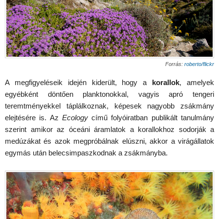
Forrás:
roberto/flickr
A megfigyeléseik idején kiderült, hogy a
korallok
, amelyek
egyébként döntően planktonokkal, vagyis apró tengeri
teremtményekkel táplálkoznak, képesek nagyobb zsákmány
elejtésére is. Az
Ecology
című folyóiratban publikált tanulmány
szerint amikor az óceáni áramlatok a korallokhoz sodorják a
medúzákat és azok megpróbálnak elúszni, akkor a virágállatok
egymás után belecsimpaszkodnak a zsákmányba.