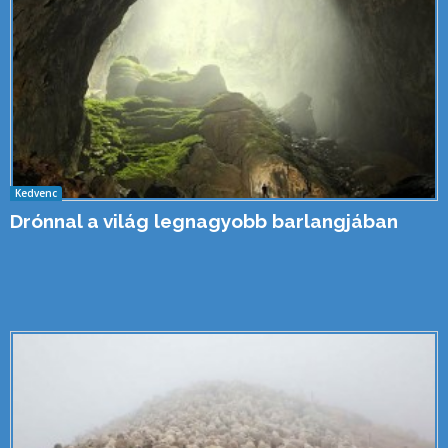
Kedvenc
Drónnal a világ legnagyobb barlangjában