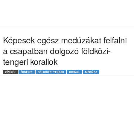
Képesek egész medúzákat felfalni
a csapatban dolgozó földközi-
tengeri korallok
CÍMKÉK
ÉRDEKES
FÖLDKÖZI TENGER
KORALL
MEDÚZA