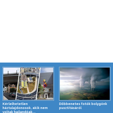
Kérlelhetetlen
Döbbenetes fotók bolygónk
háztulajdonosok, akik nem
pusztításáról
voltak hajlandóak...