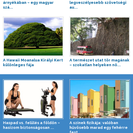
árnyékában – egy magyar
legveszélyesebb szövetségi
szá...
au...
A Hawaii Moanalua Királyi Kert
A természet utat tör magának
különleges fája
– szokatlan helyeken nö...
Haspad vs. felülés a földön –
A színek fizikája: valóban
hasizom biztonságosan ...
hűvösebb marad egy fehérre
fest...