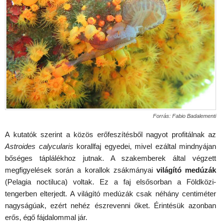
Forrás:
Fabio Badalementi
A kutatók szerint a közös erőfeszítésből nagyot profitálnak az
Astroides calycularis
korallfaj egyedei, mivel ezáltal mindnyájan
bőséges táplálékhoz jutnak. A szakemberek által végzett
megfigyelések során a korallok zsákmányai
világító medúzák
(Pelagia noctiluca) voltak. Ez a faj elsősorban a Földközi-
tengerben elterjedt. A világító medúzák csak néhány centiméter
nagyságúak, ezért nehéz észrevenni őket. Érintésük azonban
erős, égő fájdalommal jár.