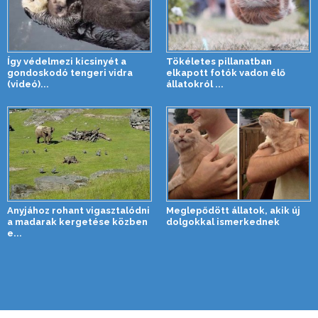
Így védelmezi kicsinyét a
Tökéletes pillanatban
gondoskodó tengeri vidra
elkapott fotók vadon élő
(videó)...
állatokról ...
Anyjához rohant vigasztalódni
Meglepődött állatok, akik új
a madarak kergetése közben
dolgokkal ismerkednek
e...