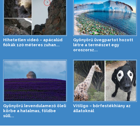
Hihetetlen videó – apácalúd
Gyönyörű üvegpartot hozott
fiókák 120 méteres zuhan...
létre a természet egy
oroszorsz...
Gyönyörű levendulamező öleli
Vitiligo – bőrfestékhiány az
körbe a hatalmas, földbe
állatoknál
süll...