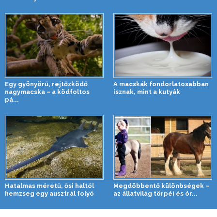
Egy gyönyörű, rejtőzködő
A macskák fondorlatosabban
nagymacska – a ködfoltos
isznak, mint a kutyák
pá...
Hatalmas méretű, ősi haltól
Megdöbbentő különbségek –
hemzseg egy ausztrál folyó
az állatvilág törpéi és ór...