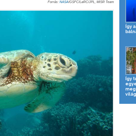
Forrás:
NASA
/GSFC/LaRC/JPL, MISR Team
Így 
báln
Így 
egye
megö
világ