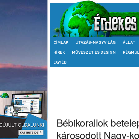
Érdekes
CÍMLAP
UTAZÁS-NAGYVILÁG
ÁLLAT
Világ
HÍREK
MŰVÉSZET ÉS DESIGN
RÉGMÚ
EGYÉB
Bébikorallok betele
károsodott Nagy-ko