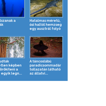
alszanak a
Hatalmas méretű,
ák
ősi haltól hemzseg
egy ausztrál folyó
tudták
A táncoslábú
tlen képben
paradicsommadár
rökíteni a
tollazatán látható
 egyik legn...
az állatvi...