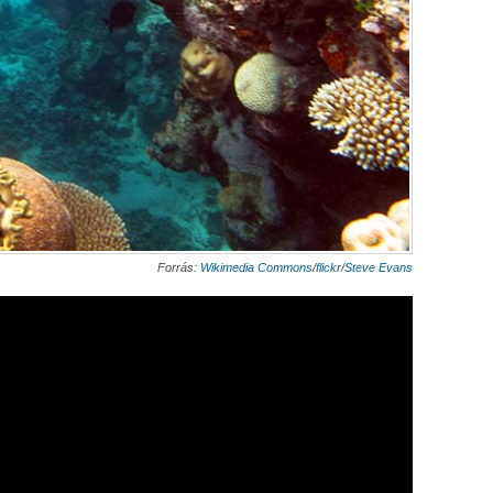
Forrás:
Wikimedia Commons
/
flickr
/
Steve Evans