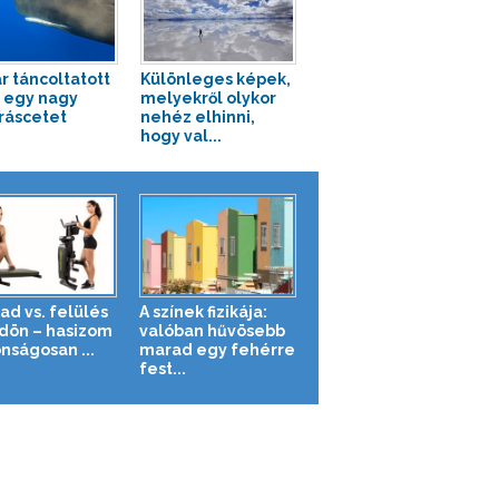
r táncoltatott
Különleges képek,
 egy nagy
melyekről olykor
áscetet
nehéz elhinni,
hogy val...
ad vs. felülés
A színek fizikája:
ldön – hasizom
valóban hűvösebb
nságosan ...
marad egy fehérre
fest...