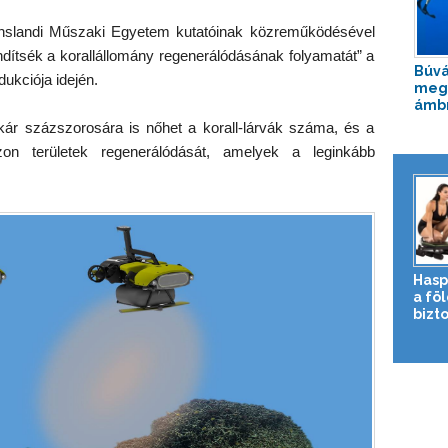
slandi Műszaki Egyetem kutatóinak közreműködésével
lendítsék a korallállomány regenerálódásának folyamatát” a
Búvá
ukciója idején.
meg
ámbr
akár százszorosára is nőhet a korall-lárvák száma, és a
 azon területek regenerálódását, amelyek a leginkább
Hasp
a fö
bizto