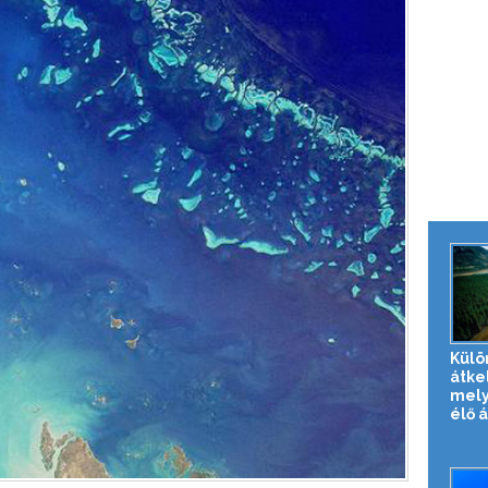
Külö
átke
mely
élő 