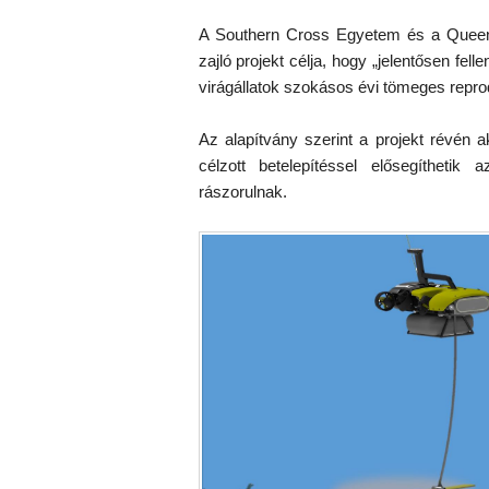
A Southern Cross Egyetem és a Queen
zajló projekt célja, hogy „jelentősen fel
virágállatok szokásos évi tömeges reprod
Az alapítvány szerint a projekt révén 
célzott betelepítéssel elősegíthetik
rászorulnak.