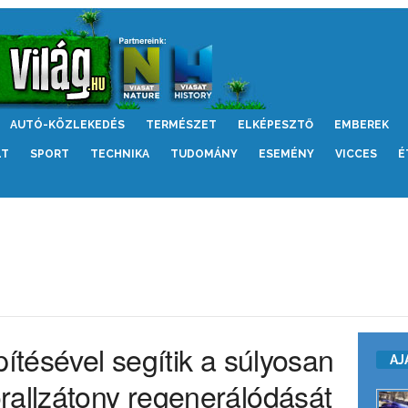
AUTÓ-KÖZLEKEDÉS
TERMÉSZET
ELKÉPESZTŐ
EMBEREK
LT
SPORT
TECHNIKA
TUDOMÁNY
ESEMÉNY
VICCES
É
pítésével segítik a súlyosan
AJ
rallzátony regenerálódását