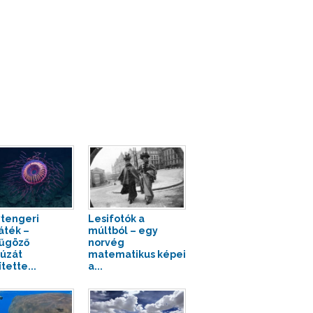
tengeri
Lesifotók a
játék –
múltból – egy
űgöző
norvég
úzát
matematikus képei
tette...
a...