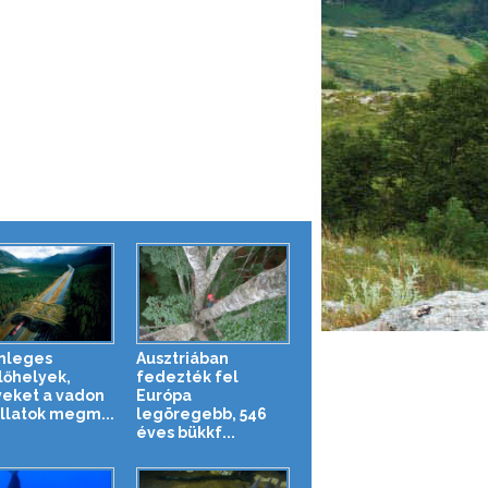
nleges
Ausztriában
lőhelyek,
fedezték fel
eket a vadon
Európa
állatok megm...
legöregebb, 546
éves bükkf...