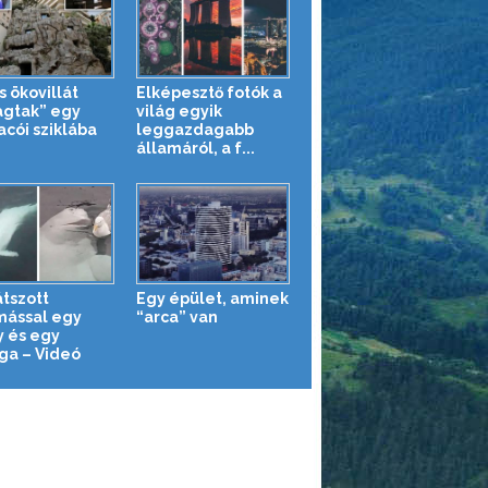
s ökovillát
Elképesztő fotók a
agtak” egy
világ egyik
cói sziklába
leggazdagabb
államáról, a f...
átszott
Egy épület, aminek
ással egy
“arca” van
y és egy
ga – Videó