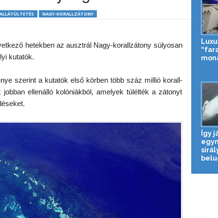
ALLÁTÜLTETÉS
NAGY-KORALLZÁTONY
Luxu
következő hetekben az ausztrál Nagy-korallzátony súlyosan
“far
yi kutatók.
mona
e szerint a kutatók első körben több száz millió korall-
jobban ellenálló kolóniákból, amelyek túlélték a zátonyt
déseket.
Így j
egym
sirál
belu