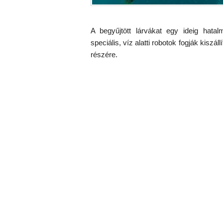
A begyűjtött lárvákat egy ideig hatalm
speciális, víz alatti robotok fogják kiszá
részére.