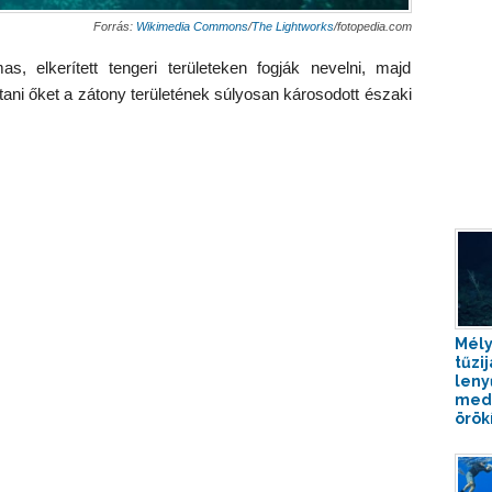
Forrás:
Wikimedia Commons
/
The Lightworks
/fotopedia.com
as, elkerített tengeri területeken fogják nevelni, majd
llítani őket a zátony területének súlyosan károsodott északi
Mély
tűzi
leny
med
örökí