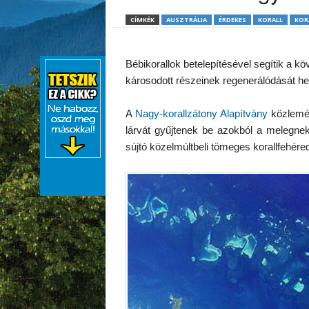
CÍMKÉK
AUSZTRÁLIA
ÉRDEKES
KORALL
KOR
Bébikorallok betelepítésével segítik a 
károsodott részeinek regenerálódását hel
A
Nagy-korallzátony Alapítvány
közlemény
lárvát gyűjtenek be azokból a melegnek 
sújtó közelmúltbeli tömeges korallfehére