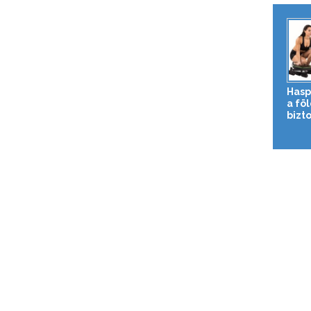
Hasp
a fö
bizto