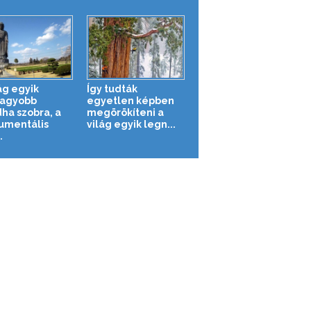
ág egyik
Így tudták
agyobb
egyetlen képben
ha szobra, a
megörökíteni a
mentális
világ egyik legn...
.