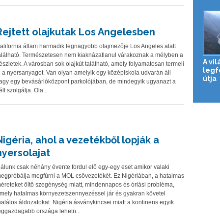
Rejtett olajkutak Los Angelesben
alifornia állam harmadik legnagyobb olajmezője Los Angeles alatt
alálható. Természetesen nem kiaknázatlanul várakoznak a mélyben a
A vil
észletek. A városban sok olajkút található, amely folyamatosan termeli
legf
i a nyersanyagot. Van olyan amelyik egy középiskola udvarán áll
útja
agy egy bevásárlóközpont parkolójában, de mindegyik ugyanazt a
élt szolgálja. Ola...
Nigéria, ahol a vezetékből lopják a
nyersolajat
álunk csak néhány évente fordul elő egy-egy eset amikor valaki
egpróbálja megfúrni a MOL csővezetékét. Ez Nigériában, a hatalmas
éreteket öltő szegénység miatt, mindennapos és óriási probléma,
mely hatalmas környezetszennyezéssel jár és gyakran követel
alálos áldozatokat. Nigéria ásványkincsei miatt a kontinens egyik
eggazdagabb országa lehetn...