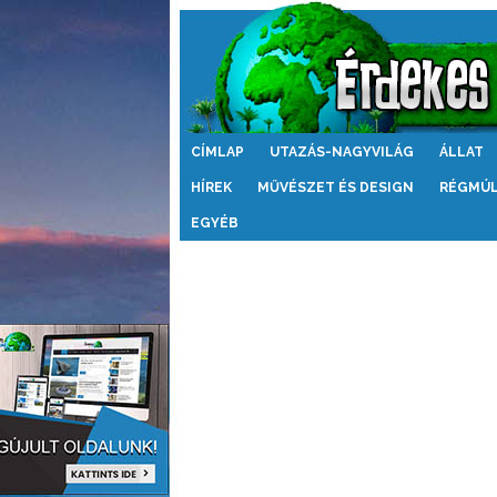
Érdekes
CÍMLAP
UTAZÁS-NAGYVILÁG
ÁLLAT
Világ
HÍREK
MŰVÉSZET ÉS DESIGN
RÉGMÚ
EGYÉB