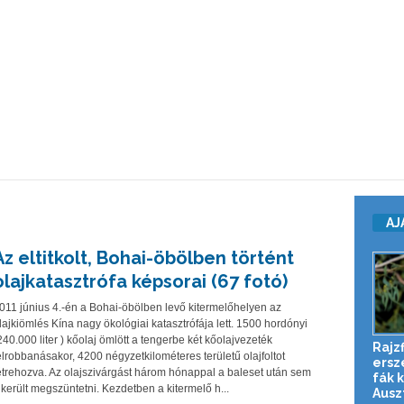
AJ
Az eltitkolt, Bohai-öbölben történt
olajkatasztrófa képsorai (67 fotó)
011 június 4.-én a Bohai-öbölben levő kitermelőhelyen az
lajkiömlés Kína nagy ökológiai katasztrófája lett. 1500 hordónyi
240.000 liter ) kőolaj ömlött a tengerbe két kőolajvezeték
Rajzf
elrobbanásakor, 4200 négyzetkilométeres területű olajfoltot
erszé
étrehozva. Az olajszivárgást három hónappal a baleset után sem
fák 
ikerült megszüntetni. Kezdetben a kitermelő h...
Auszt