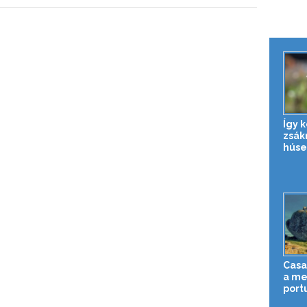
Így 
zsák
húse
Casa
a me
port