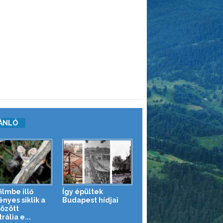
ÁNLÓ
ilmbe illő
Így épültek
nyes siklik a
Budapest hídjai
között
rália e...