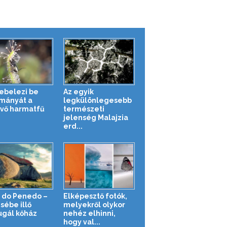
kebelezi be
Az egyik
mányát a
legkülönlegesebb
vő harmatfű
természeti
jelenség Malajzia
erd...
 do Penedo –
Elképesztő fotók,
sébe illő
melyekről olykor
ugál kőház
nehéz elhinni,
hogy val...