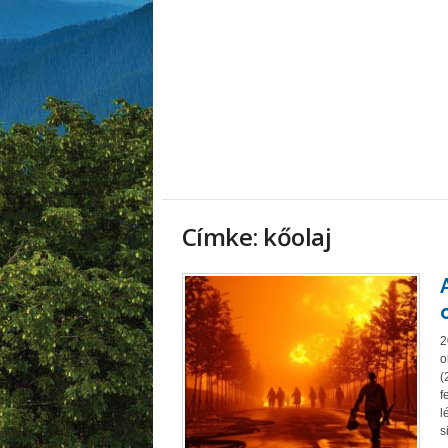
Címke: kőolaj
2
o
(
f
l
s