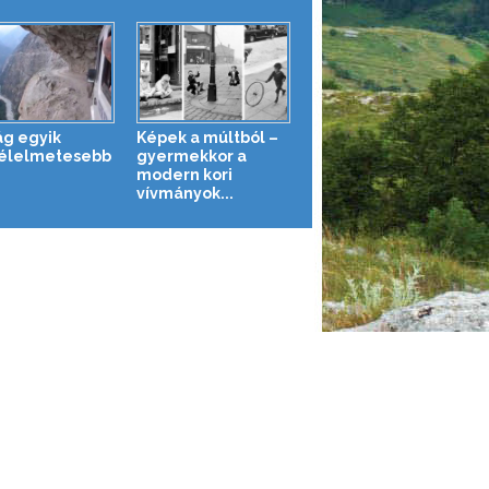
ág egyik
Képek a múltból –
élelmetesebb
gyermekkor a
modern kori
vívmányok...