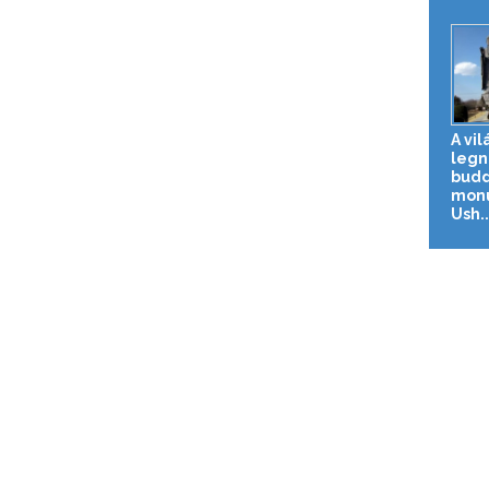
A vil
legn
budd
monu
Ush..