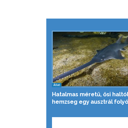
Állat
Hatalmas méretű, ősi haltó
hemzseg egy ausztrál foly