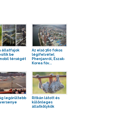
a állatfajok
Az első 360 fokos
sítik be
légifelvétel
nobil térségét
Phenjanról, Észak-
Korea főv...
lág legőrültebb
Ritkán látott és
versenye
különleges
állatkölykök