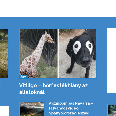
Állat
l
Vitiligo – bőrfestékhiány az
ó
állatoknál
A színpompás Navarra –
látványos videó
Spanyolország északi