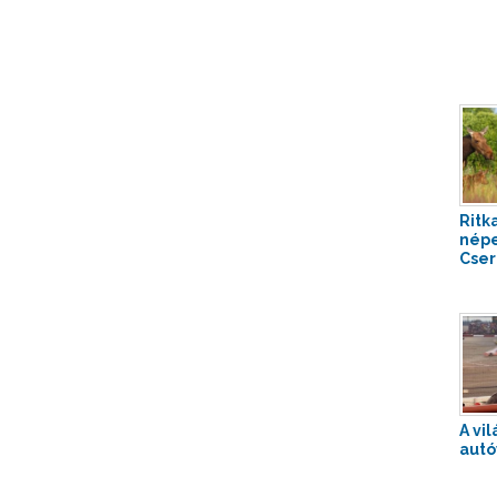
Ritk
népe
Cser
A vi
autó