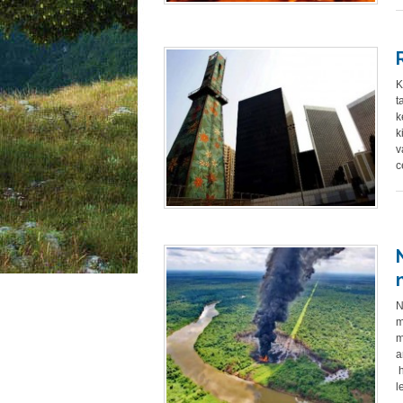
K
t
k
k
v
c
N
m
m
a
h
l