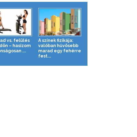
ad vs. felülés
A színek fizikája:
ldön – hasizom
valóban hűvösebb
nságosan ...
marad egy fehérre
fest...