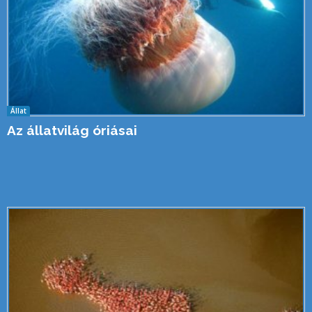
Állat
Az állatvilág óriásai