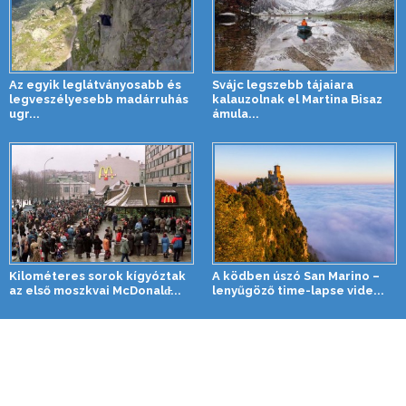
Az egyik leglátványosabb és
Svájc legszebb tájaiara
legveszélyesebb madárruhás
kalauzolnak el Martina Bisaz
ugr...
ámula...
Kilométeres sorok kígyóztak
A ködben úszó San Marino –
az első moszkvai McDonald̵...
lenyűgöző time-lapse vide...