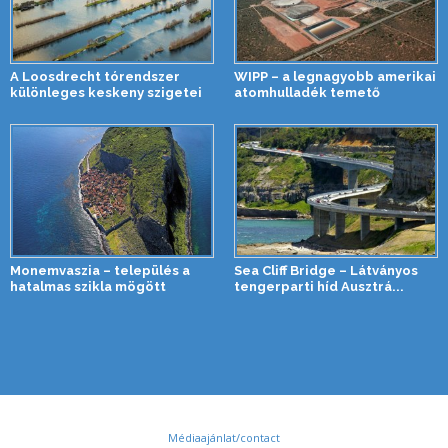
A Loosdrecht tórendszer
WIPP – a legnagyobb amerikai
különleges keskeny szigetei
atomhulladék temető
Monemvaszia – település a
Sea Cliff Bridge – Látványos
hatalmas szikla mögött
tengerparti híd Ausztrá...
Médiaajánlat/contact