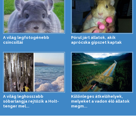
A világ legfotogénebb
Pórul járt állatok, akik
csincsillái
aprócska gipszet kaptak
A világ leghosszabb
Különleges átkelőhelyek,
sóbarlangja rejtőzik a Holt-
melyeket a vadon élő állatok
tenger mel...
megm...