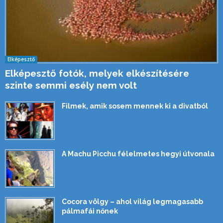
Elképesztő
Elképesztő fotók, melyek elkészítésére
szinte semmi esély nem volt
Filmek, amik sosem mennek ki a divatból
A Machu Picchu félelmetes hegyi útvonala
Cocora völgy – ahol világ legmagasabb
pálmafái nőnek