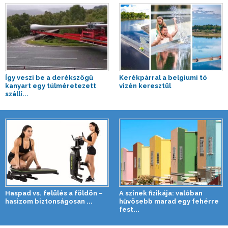
Így veszi be a derékszögű
Kerékpárral a belgiumi tó
kanyart egy túlméretezett
vizén keresztül
szállí...
Haspad vs. felülés a földön –
A színek fizikája: valóban
hasizom biztonságosan ...
hűvösebb marad egy fehérre
fest...