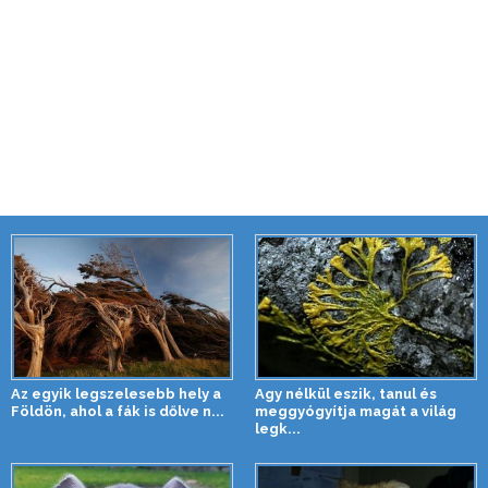
Az egyik legszelesebb hely a
Agy nélkül eszik, tanul és
Földön, ahol a fák is dőlve n...
meggyógyítja magát a világ
legk...