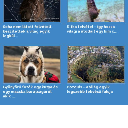
Soha nem látott felvételt
Ritka felvétel – így hozza
készítettek a világ egyik
világra utódait egy hím c...
legkül...
Gyönyörű fotók egy kutya és
Bozouls – a világ egyik
egy macska barátságáról,
legszebb fekvésű faluja
akik ...