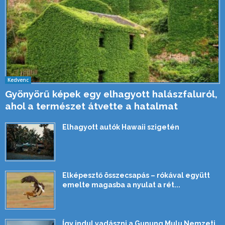
Kedvenc
Gyönyörű képek egy elhagyott halászfaluról,
ahol a természet átvette a hatalmat
Elhagyott autók Hawaii szigetén
Elképesztő összecsapás – rókával együtt
emelte magasba a nyulat a rét...
Így indul vadászni a Gunung Mulu Nemzeti