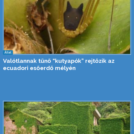
Állat
Valótlannak tűnő “kutyapók” rejtőzik az
ecuadori esőerdő mélyén