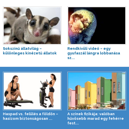
Sokszínű állatvilág –
Rendkívüli videó – egy
különleges kinézetű állatok
gyufaszál lángra lobbanása
sz...
Haspad vs. felülés a földön –
A színek fizikája: valóban
hasizom biztonságosan ...
hűvösebb marad egy fehérre
fest...