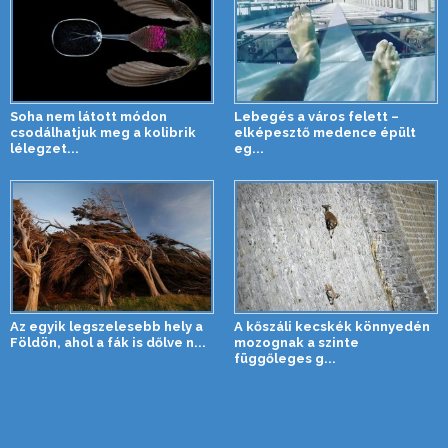
Soha nem látott módon
Lebegés a város felett –
csodálhatjuk meg a kolibrik
elképesztő medence épült
lélegzet...
eg...
Az egyik legszelesebb hely a
A kőszáli kecskék könnyedén
Földön, ahol a fák is dőlve n...
mozognak a szinte
függőleges g...