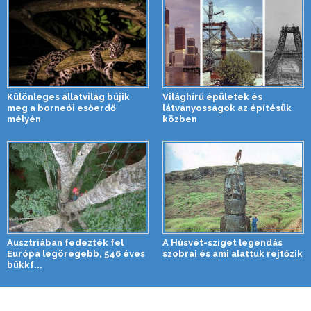
Különleges állatvilág bújik
Világhírű épületek és
meg a borneói esőerdő
látványosságok az építésük
mélyén
közben
Ausztriában fedezték fel
A Húsvét-sziget legendás
Európa legöregebb, 546 éves
szobrai és ami alattuk rejtőzik
bükkf...