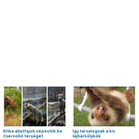
Ritka állatfajok népesítik be
Így társalognak a kis
Csernobil térségét
lajhárkölykök