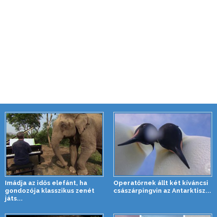
Imádja az idős elefánt, ha
Operatőrnek állt két kíváncsi
gondozója klasszikus zenét
császárpingvin az Antarktisz...
játs...