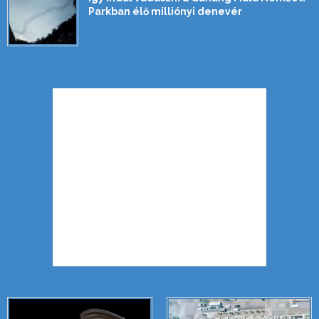
Parkban élő milliónyi denevér