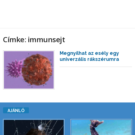
Címke: immunsejt
Megnyílhat az esély egy
univerzális rákszérumra
AJÁNLÓ