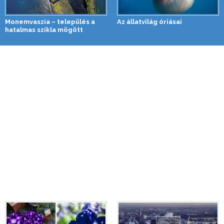
Monemvaszia – település a
Az állatvilág óriásai
hatalmas szikla mögött