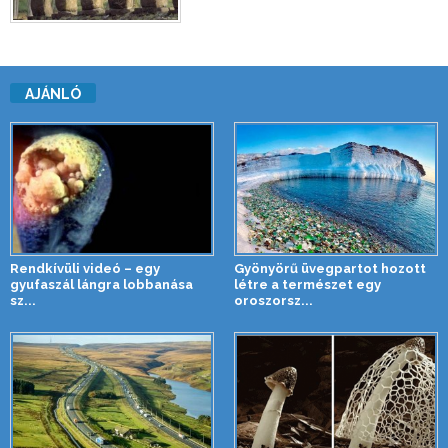
AJÁNLÓ
Rendkívüli videó – egy
Gyönyörű üvegpartot hozott
gyufaszál lángra lobbanása
létre a természet egy
sz...
oroszorsz...