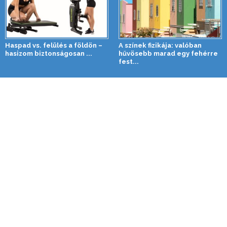
Haspad vs. felülés a földön –
A színek fizikája: valóban
hasizom biztonságosan ...
hűvösebb marad egy fehérre
fest...