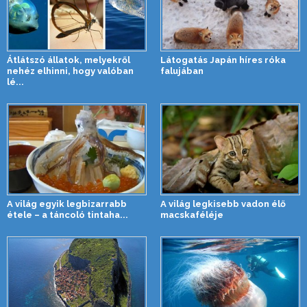
Átlátszó állatok, melyekről
Látogatás Japán híres róka
nehéz elhinni, hogy valóban
falujában
lé...
A világ egyik legbizarrabb
A világ legkisebb vadon élő
étele – a táncoló tintaha...
macskaféléje