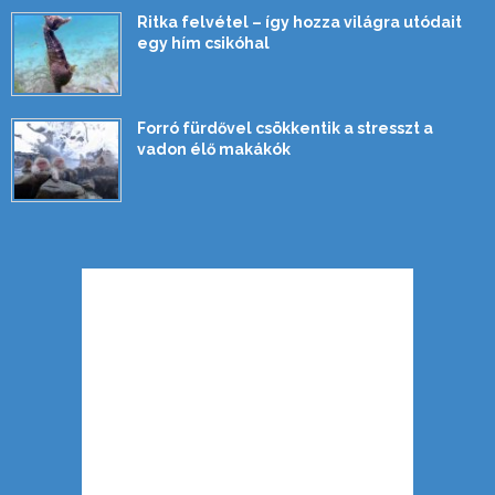
Ritka felvétel – így hozza világra utódait
egy hím csikóhal
Forró fürdővel csökkentik a stresszt a
vadon élő makákók