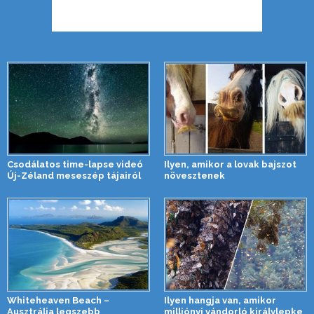
Csodálatos time-lapse videó
Ilyen, amikor a lovak bajszot
Új-Zéland meseszép tájairól
növesztenek
Whiteheaven Beach –
Ilyen hangja van, amikor
Ausztrália legszebb
milliónyi vándorló királylepke