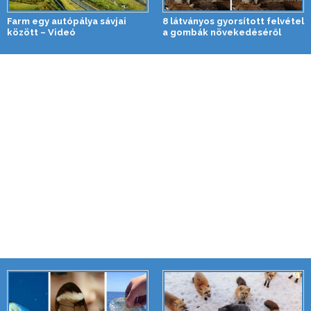
Farm egy autópálya sávjai
8 látványos gyorsított felvétel
között – Videó
a gombák növekedéséről