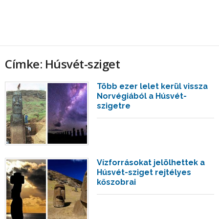
Címke: Húsvét-sziget
Több ezer lelet kerül vissza
Norvégiából a Húsvét-
szigetre
Vízforrásokat jelölhettek a
Húsvét-sziget rejtélyes
kőszobrai