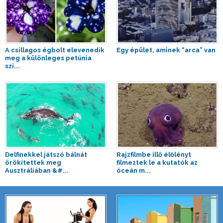
A csillagos égbolt elevenedik
Egy épület, aminek “arca” van
meg a különleges petúnia
szi...
Delfinekkel játszó bálnát
Rajzfilmbe illő élőlényt
örökítettek meg
filmeztek le a kutatók az
Ausztráliában &#...
óceán m...