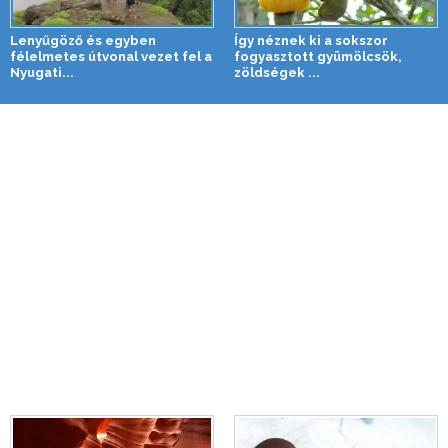
Lenyűgöző és egyben
Így néznek ki a sokszor
félelmetes útvonal vezet fel a
fogyasztott gyümölcsök,
Nyugati...
zöldségek ...