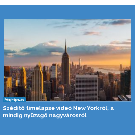
Fényképezés
Szédítő timelapse videó New Yorkról, a
mindig nyüzsgő nagyvárosról