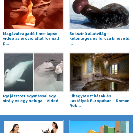
Magával ragadó time-lapse
Sokszínű állatvilág –
videó az erózió által formált,
különleges és furcsa kinézetű
p...
...
Így játszott egymással egy
Elhagyatott házak és
sirály és egy beluga – Videó
kastélyok Európában – Roman
Rob...