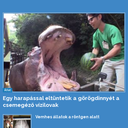
Állat
Egy harapással eltüntetik a görögdinnyét a
csemegéző vízilovak
Vemhes állatok a röntgen alatt