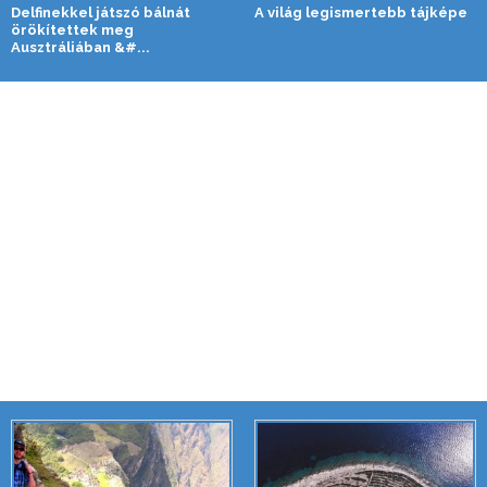
Delfinekkel játszó bálnát
A világ legismertebb tájképe
örökítettek meg
Ausztráliában &#...