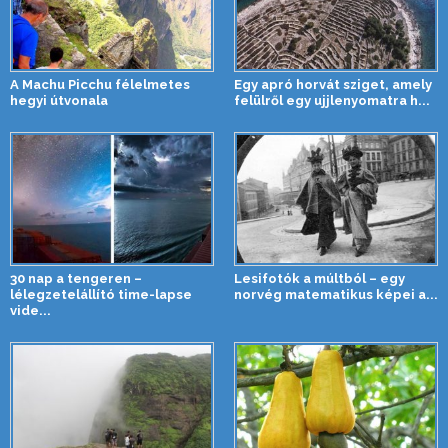
A Machu Picchu félelmetes
Egy apró horvát sziget, amely
hegyi útvonala
felülről egy ujjlenyomatra h...
30 nap a tengeren –
Lesifotók a múltból – egy
lélegzetelállító time-lapse
norvég matematikus képei a...
vide...