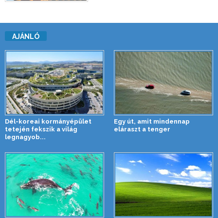
AJÁNLÓ
Dél-koreai kormányépület
Egy út, amit mindennap
tetején fekszik a világ
eláraszt a tenger
legnagyob...