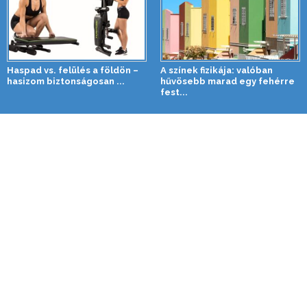
Haspad vs. felülés a földön –
A színek fizikája: valóban
hasizom biztonságosan ...
hűvösebb marad egy fehérre
fest...