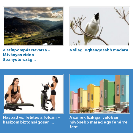
A színpompás Navarra –
A világ leghangosabb madara
látványos videó
Spanyolország...
Haspad vs. felülés a földön –
A színek fizikája: valóban
hasizom biztonságosan ...
hűvösebb marad egy fehérre
fest...