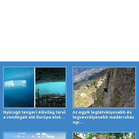
Nyüzsgő tengeri élővilág tárul
Az egyik leglátványosabb és
a vendégek elé Európa első ...
legveszélyesebb madárruhás
ugr...