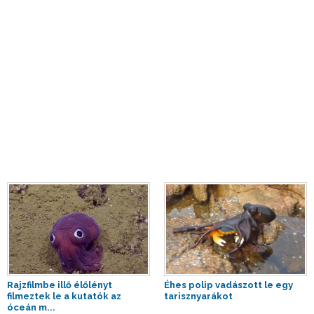
Rajzfilmbe illő élőlényt
Éhes polip vadászott le egy
filmeztek le a kutatók az
tarisznyarákot
óceán m...