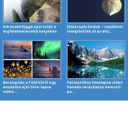
Adrenalinfüggő sportolók a
Ejtőernyős hódok – repülővel
legfélelmetesebb helyeken
telepítették át az elsz...
Barangolás a Föld körül egy
Fantasztikus timelapse videó
ámulatba ejtő time-lapse
Kanada varázslatos nemzeti
videó...
pa...