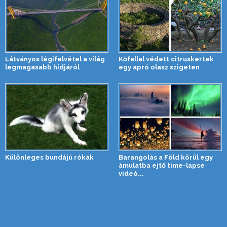
Látványos légifelvétel a világ
Kőfallal védett citruskertek
legmagasabb hídjáról
egy apró olasz szigeten
Különleges bundájú rókák
Barangolás a Föld körül egy
ámulatba ejtő time-lapse
videó...