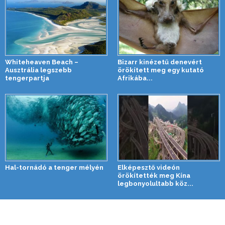
Whiteheaven Beach –
Bizarr kinézetű denevért
Ausztrália legszebb
örökített meg egy kutató
tengerpartja
Afrikába...
Hal-tornádó a tenger mélyén
Elképesztő videón
örökítették meg Kína
legbonyolultabb köz...