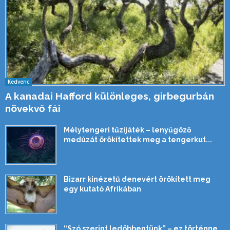
Kedvenc
A kanadai Hafford különleges, girbegurbán
növekvő fái
Mélytengeri tűzijáték – lenyűgöző
medúzát örökítettek meg a tengerkut...
Bizarr kinézetű denevért örökített meg
egy kutató Afrikában
“Szó szerint ledöbbentünk” – ez történne,