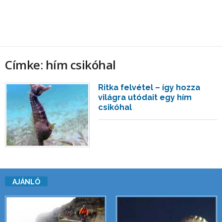
Címke: hím csikóhal
Ritka felvétel – így hozza
világra utódait egy hím
csikóhal
AJÁNLÓ