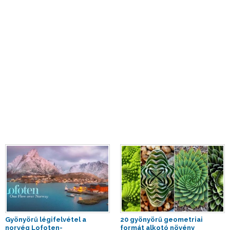
Gyönyörű légifelvétel a
20 gyönyörű geometriai
norvég Lofoten-
formát alkotó növény