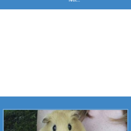
fest...