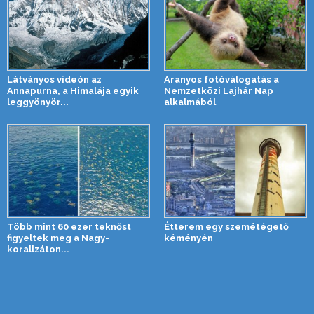
Látványos videón az
Aranyos fotóválogatás a
Annapurna, a Himalája egyik
Nemzetközi Lajhár Nap
leggyönyör...
alkalmából
Több mint 60 ezer teknőst
Étterem egy szemétégető
figyeltek meg a Nagy-
kéményén
korallzáton...