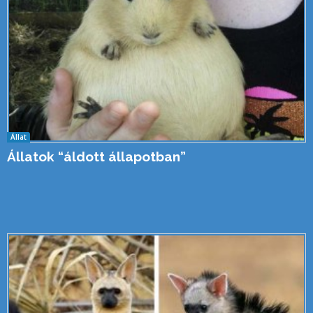
Állat
Állatok “áldott állapotban”