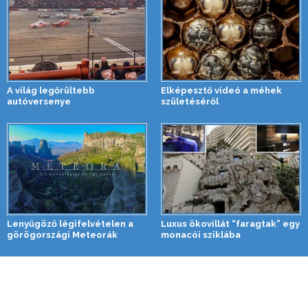
A világ legőrültebb
Elképesztő videó a méhek
autóversenye
születéséről
Lenyűgöző légifelvételen a
Luxus ökovillát “faragtak” egy
görögországi Meteorák
monacói sziklába