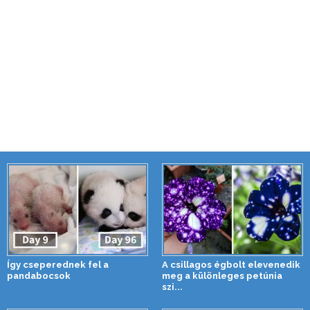
Így cseperednek fel a
A csillagos égbolt elevenedik
pandabocsok
meg a különleges petúnia
szi...