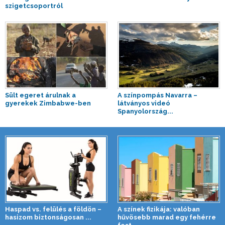
szigetcsoportról
Sült egeret árulnak a
A színpompás Navarra –
gyerekek Zimbabwe-ben
látványos videó
Spanyolország...
Haspad vs. felülés a földön –
A színek fizikája: valóban
hasizom biztonságosan ...
hűvösebb marad egy fehérre