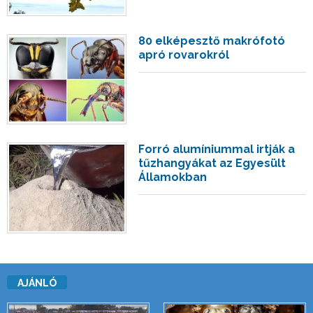
80 elképesztő makrófotó
apró rovarokról
Forró alumíniummal irtják a
tűzhangyákat az Egyesült
Államokban
AJÁNLÓ