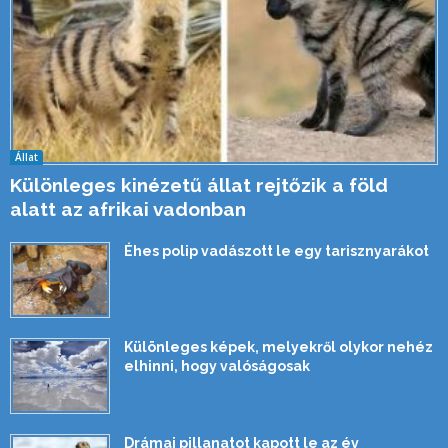
Állat
Különleges kinézetű állat rejtőzik a föld
alatt az afrikai vadonban
Éhes polip vadászott le egy tarisznyarákot
Különleges képek, melyekről olykor nehéz
elhinni, hogy valóságosak
Drámai pillanatot kapott le az év