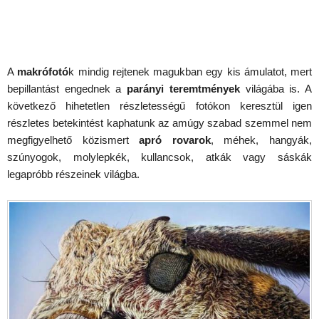
A
makrófotó
k mindig rejtenek magukban egy kis ámulatot, mert
bepillantást engednek a
parányi teremtmények
világába is. A
következő hihetetlen részletességű fotókon keresztül igen
részletes betekintést kaphatunk az amúgy szabad szemmel nem
megfigyelhető közismert
apró rovarok
, méhek, hangyák,
szúnyogok, molylepkék, kullancsok, atkák vagy sáskák
legapróbb részeinek világba.