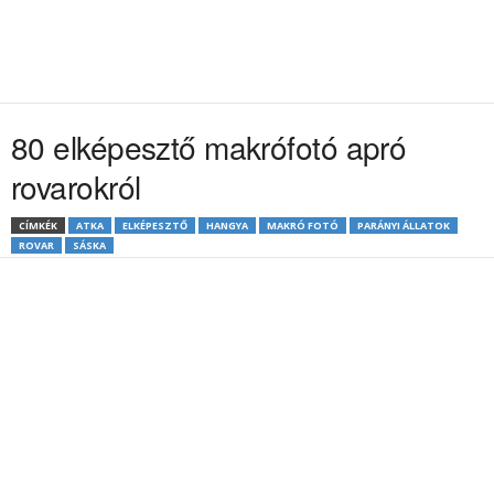
80 elképesztő makrófotó apró
rovarokról
CÍMKÉK
ATKA
ELKÉPESZTŐ
HANGYA
MAKRÓ FOTÓ
PARÁNYI ÁLLATOK
ROVAR
SÁSKA