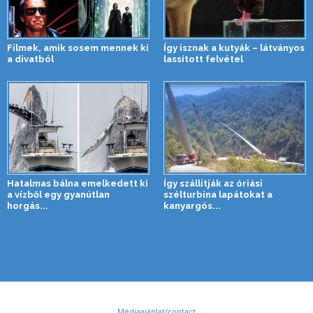
Filmek, amik sosem mennek ki
Így isznak a kutyák – látványos
a divatból
lassított felvétel
Hatalmas bálna emelkedett ki
Így szállítják az óriási
a vízből egy gyanútlan
szélturbina lapátokat a
horgás...
kanyargós...
Médiaajánlat/contact