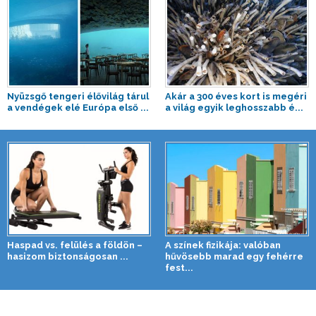
Nyüzsgő tengeri élővilág tárul
Akár a 300 éves kort is megéri
a vendégek elé Európa első ...
a világ egyik leghosszabb é...
Haspad vs. felülés a földön –
A színek fizikája: valóban
hasizom biztonságosan ...
hűvösebb marad egy fehérre
fest...