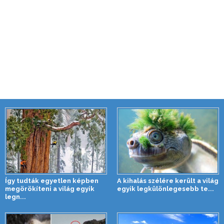
Így tudták egyetlen képben
A kihalás szélére került a világ
megörökíteni a világ egyik
egyik legkülönlegesebb te...
legn...