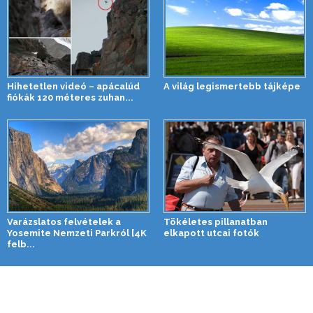
Hihetetlen videó – apácalúd
A világ legismertebb tájképe
fiókák 120 méteres zuhan...
Varázslatos felvételek a
Tökéletes pillanatban
Yosemite Nemzeti Parkról [4K
elkapott utcai fotók
felb...