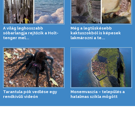
A világ leghosszabb
Még a legtüskésebb
sóbarlangja rejtőzik a Holt-
kaktuszokból is képesek
tenger mel...
lakmározni a te...
Tarantula pók vedlése egy
Monemvaszia – település a
rendkívüli videón
hatalmas szikla mögött