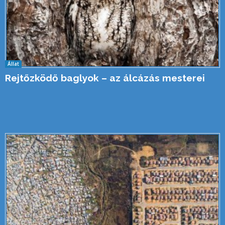
Állat
Rejtőzködő baglyok – az álcázás mesterei