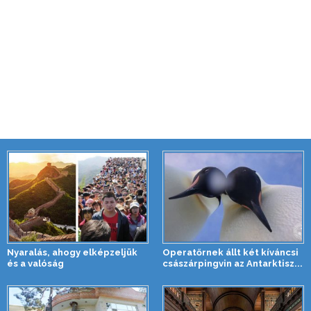
Nyaralás, ahogy elképzeljük
Operatőrnek állt két kíváncsi
és a valóság
császárpingvin az Antarktisz...