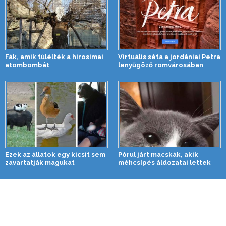
Fák, amik túlélték a hirosimai
Virtuális séta a jordániai Petra
atombombát
lenyűgöző romvárosában
Ezek az állatok egy kicsit sem
Pórul járt macskák, akik
zavartatják magukat
méhcsípés áldozatai lettek