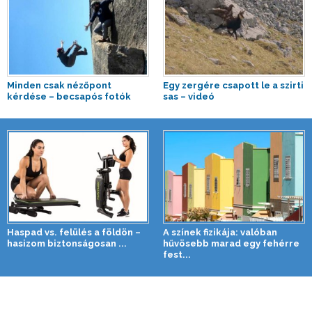
Minden csak nézőpont
Egy zergére csapott le a szirti
kérdése – becsapós fotók
sas – videó
Haspad vs. felülés a földön –
A színek fizikája: valóban
hasizom biztonságosan ...
hűvösebb marad egy fehérre
fest...