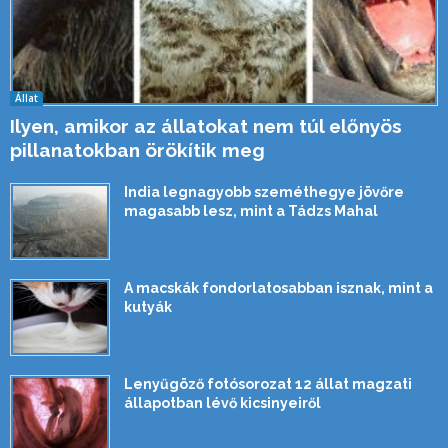
Állat
Ilyen, amikor az állatokat nem túl előnyös
pillanatokban örökítik meg
India legnagyobb szeméthegye jövőre
magasabb lesz, mint a Tádzs Mahal
A macskák fondorlatosabban isznak, mint a
kutyák
Lenyűgöző fotósorozat 12 állat magzati
állapotban lévő kicsinyeiről