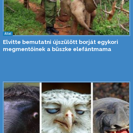
Állat
Elvitte bemutatni újszülött borját egykori
megmentőinek a büszke elefántmama