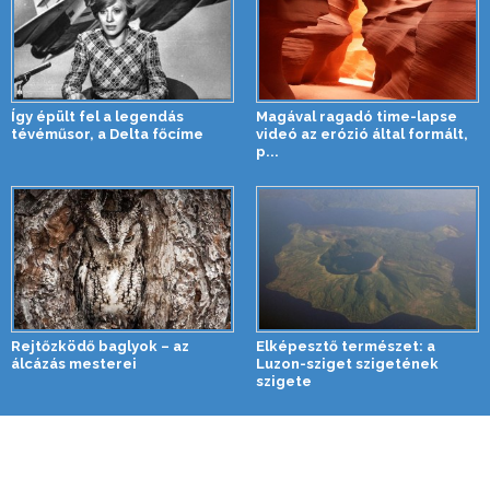
Így épült fel a legendás
Magával ragadó time-lapse
tévéműsor, a Delta főcíme
videó az erózió által formált,
p...
Rejtőzködő baglyok – az
Elképesztő természet: a
álcázás mesterei
Luzon-sziget szigetének
szigete