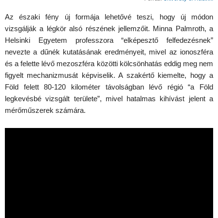
Az északi fény új formája lehetővé teszi, hogy új módon
vizsgálják a légkör alsó részének jellemzőit. Minna Palmroth, a
Helsinki Egyetem professzora “elképesztő felfedezésnek”
nevezte a dűnék kutatásának eredményeit, mivel az ionoszféra
és a felette lévő mezoszféra közötti kölcsönhatás eddig meg nem
figyelt mechanizmusát képviselik. A szakértő kiemelte, hogy a
Föld felett 80-120 kilométer távolságban lévő régió “a Föld
legkevésbé vizsgált területe”, mivel hatalmas kihívást jelent a
mérőműszerek számára.