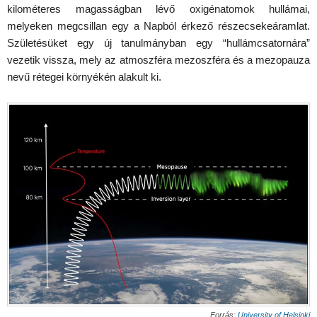
kilométeres magasságban lévő oxigénatomok hullámai,
melyeken megcsillan egy a Napból érkező részecsekeáramlat.
Születésüket egy új tanulmányban egy “hullámcsatornára”
vezetik vissza, mely az atmoszféra mezoszféra és a mezopauza
nevű rétegei környékén alakult ki.
Forrás:
University of Helsinki