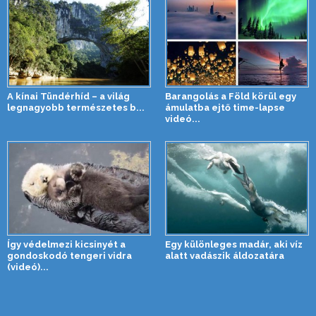
A kínai Tündérhíd – a világ
Barangolás a Föld körül egy
legnagyobb természetes b...
ámulatba ejtő time-lapse
videó...
Így védelmezi kicsinyét a
Egy különleges madár, aki víz
gondoskodó tengeri vidra
alatt vadászik áldozatára
(videó)...