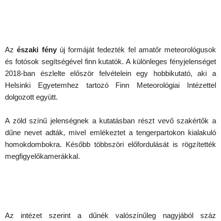
Az
északi fény
új formáját fedezték fel amatőr meteorológusok
és fotósok segítségével finn kutatók. A különleges fényjelenséget
2018-ban észlelte először felvételein egy hobbikutató, aki a
Helsinki Egyetemhez tartozó Finn Meteorológiai Intézettel
dolgozott együtt.
A zöld színű jelenségnek a kutatásban részt vevő szakértők a
dűne nevet adták, mivel emlékeztet a tengerpartokon kialakuló
homokdombokra. Később többszöri előfordulását is rögzítették
megfigyelőkamerákkal.
Az intézet szerint a dűnék valószínűleg nagyjából száz