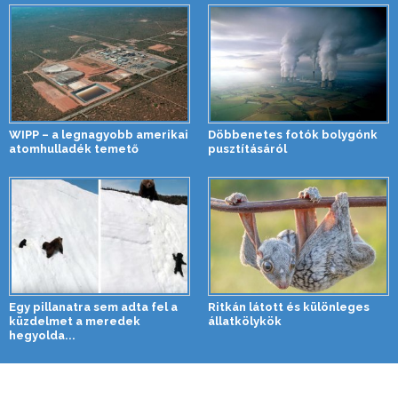
WIPP – a legnagyobb amerikai
Döbbenetes fotók bolygónk
atomhulladék temető
pusztításáról
Egy pillanatra sem adta fel a
Ritkán látott és különleges
küzdelmet a meredek
állatkölykök
hegyolda...