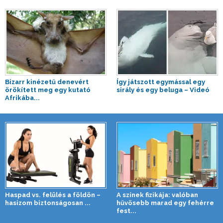
Bizarr kinézetű denevért
Így játszott egymással egy
örökített meg egy kutató
sirály és egy beluga – Videó
Afrikába...
Haspad vs. felülés a földön –
A színek fizikája: valóban
hasizom biztonságosan ...
hűvösebb marad egy fehérre
fest...