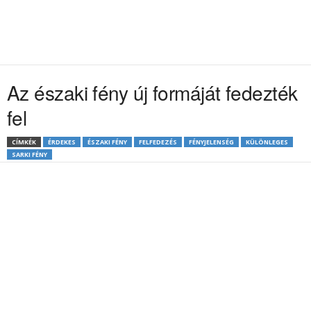
Az északi fény új formáját fedezték
fel
CÍMKÉK
ÉRDEKES
ÉSZAKI FÉNY
FELFEDEZÉS
FÉNYJELENSÉG
KÜLÖNLEGES
SARKI FÉNY