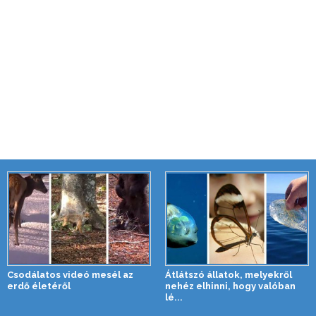
Csodálatos videó mesél az
Átlátszó állatok, melyekről
erdő életéről
nehéz elhinni, hogy valóban
lé...