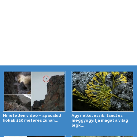
Hihetetlen videó – apácalúd
Agy nélkül eszik, tanul és
fiókák 120 méteres zuhan...
meggyógyítja magát a világ
legk...