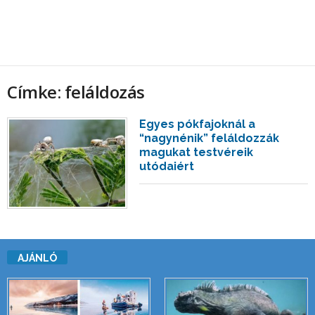
Címke: feláldozás
Egyes pókfajoknál a
“nagynénik” feláldozzák
magukat testvéreik
utódaiért
AJÁNLÓ