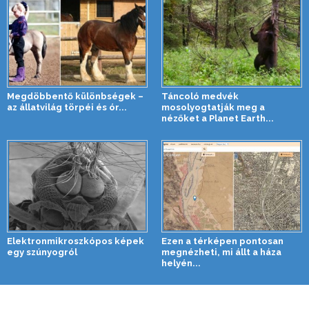
Megdöbbentő különbségek –
Táncoló medvék
az állatvilág törpéi és ór...
mosolyogtatják meg a
nézőket a Planet Earth...
Elektronmikroszkópos képek
Ezen a térképen pontosan
egy szúnyogról
megnézheti, mi állt a háza
helyén...