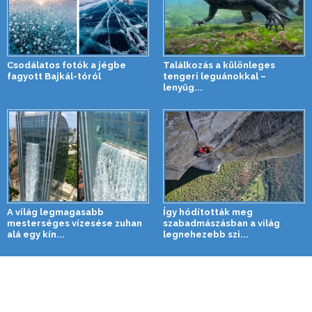
Csodálatos fotók a jégbe
Találkozás a különleges
fagyott Bajkál-tóról
tengeri leguánokkal –
lenyűg...
A világ legmagasabb
Így hódították meg
mesterséges vízesése zuhan
szabadmászásban a világ
alá egy kín...
legnehezebb szi...