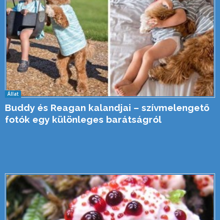
Állat
Buddy és Reagan kalandjai – szívmelengető
fotók egy különleges barátságról