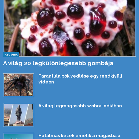
Kedvenc
A világ 20 legkülönlegesebb gombája
Tarantula pók vedlése egy rendkívüli
videón
A világ legmagasabb szobra Indiában
Hatalmas kezek emelik a magasba a