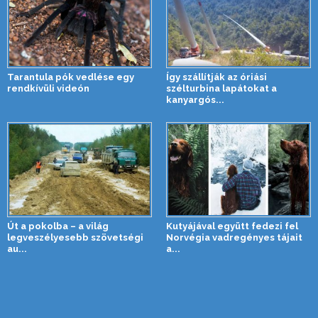
Tarantula pók vedlése egy
Így szállítják az óriási
rendkívüli videón
szélturbina lapátokat a
kanyargós...
Út a pokolba – a világ
Kutyájával együtt fedezi fel
legveszélyesebb szövetségi
Norvégia vadregényes tájait
au...
a...