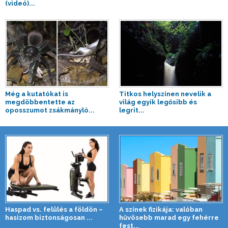
(videó)...
Még a kutatókat is
Titkos helyszínen nevelik a
megdöbbentette az
világ egyik legősibb és
oposszumot zsákmányló...
legrit...
Haspad vs. felülés a földön –
A színek fizikája: valóban
hasizom biztonságosan ...
hűvösebb marad egy fehérre
fest...