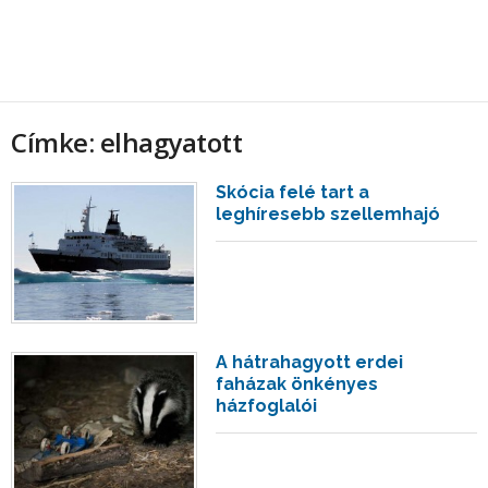
Címke: elhagyatott
Skócia felé tart a
leghíresebb szellemhajó
A hátrahagyott erdei
faházak önkényes
házfoglalói