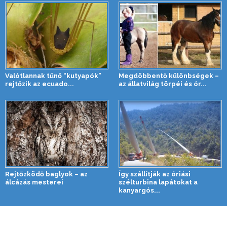
Valótlannak tűnő “kutyapók”
Megdöbbentő különbségek –
rejtőzik az ecuado...
az állatvilág törpéi és ór...
Rejtőzködő baglyok – az
Így szállítják az óriási
álcázás mesterei
szélturbina lapátokat a
kanyargós...