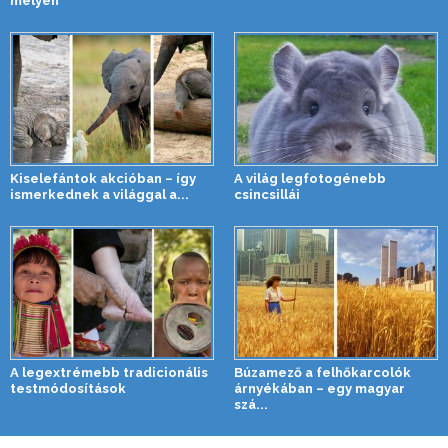
mélyén
Kiselefántok akcióban – így
A világ legfotogénebb
ismerkednek a világgal a...
csincsillái
A legextrémebb tradicionális
Búzamező a felhőkarcolók
testmódosítások
árnyékában – egy magyar
szá...