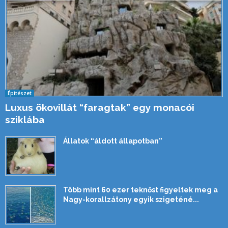
Építészet
Luxus ökovillát “faragtak” egy monacói
sziklába
Állatok “áldott állapotban”
Több mint 60 ezer teknőst figyeltek meg a
Nagy-korallzátony egyik szigeténé...