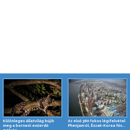
Különleges állatvilág bújik
Az első 360 fokos légifelvétel
meg a borneói esőerdő
Phenjanról, Észak-Korea főv...