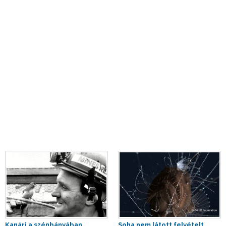
Kanári a szénbányában
Soha nem látott felvételt