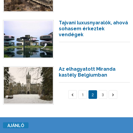
Tajvani luxusnyaralók, ahová
sohasem érkeztek
vendégek
Az elhagyatott Miranda
kastély Belgiumban
1
2
3
AJÁNLÓ