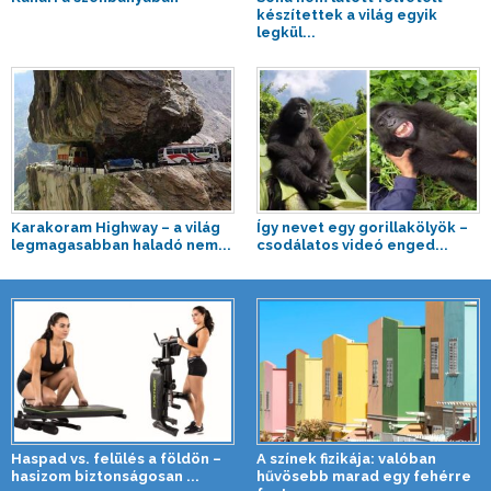
készítettek a világ egyik
legkül...
Karakoram Highway – a világ
Így nevet egy gorillakölyök –
legmagasabban haladó nem...
csodálatos videó enged...
Haspad vs. felülés a földön –
A színek fizikája: valóban
hasizom biztonságosan ...
hűvösebb marad egy fehérre