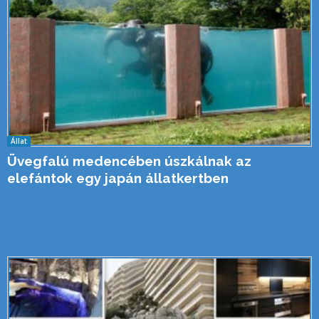
Állat
Üvegfalú medencében úszkálnak az
elefántok egy japán állatkertben