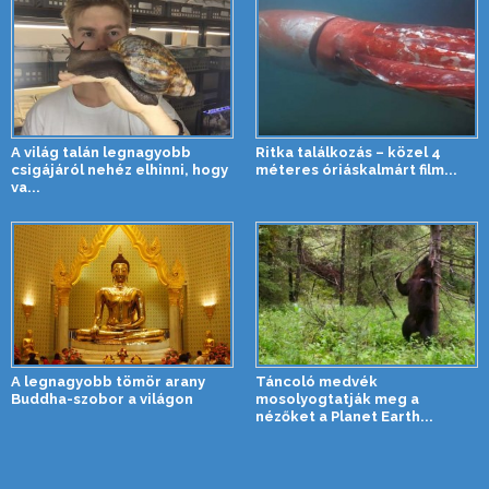
A világ talán legnagyobb
Ritka találkozás – közel 4
csigájáról nehéz elhinni, hogy
méteres óriáskalmárt film...
va...
A legnagyobb tömör arany
Táncoló medvék
Buddha-szobor a világon
mosolyogtatják meg a
nézőket a Planet Earth...