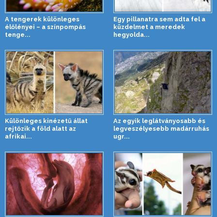
A tengerek különleges
Egy pillanatra sem adta fel a
élőlényei – a színpompás
küzdelmet a meredek
tenge...
hegyolda...
Különleges kinézetű állat
Az egyik leglátványosabb és
rejtőzik a föld alatt az
legveszélyesebb madárruhás
afrikai...
ugr...