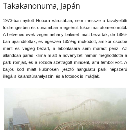
Takakanonuma, Japán
1973-ban nyitott Hobara városában, nem messze a tavalyelőtti
földrengésben és cunamiban megsérült fukusimai atomerőműtől.
A hetvenes évek végén néhány baleset miatt bezárták, de 1986-
ban újraindították, és egészen 1999-ig működött, amikor csődbe
ment és végleg bezárt, a lebontására sem maradt pénz. Az
állandóan párás klíma miatt a növényzet hamar meghódította a
park romjait, és a rozsda szétrágott mindent, ami fémből volt. A
baljós köd miatt különösen ijesztő hangulatú park népszerű
illegális kalandtúrahelyszín, és a fotósok is imádják.