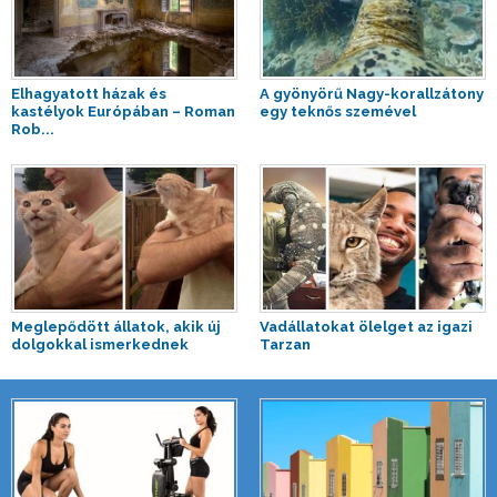
Elhagyatott házak és
A gyönyörű Nagy-korallzátony
kastélyok Európában – Roman
egy teknős szemével
Rob...
Meglepődött állatok, akik új
Vadállatokat ölelget az igazi
dolgokkal ismerkednek
Tarzan