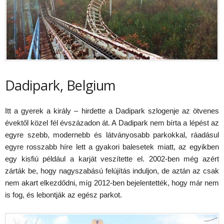
Dadipark, Belgium
Itt a gyerek a király – hirdette a Dadipark szlogenje az ötvenes
évektől közel fél évszázadon át. A Dadipark nem bírta a lépést az
egyre szebb, modernebb és látványosabb parkokkal, ráadásul
egyre rosszabb híre lett a gyakori balesetek miatt, az egyikben
egy kisfiú például a karját veszítette el. 2002-ben még azért
zárták be, hogy nagyszabású felújítás induljon, de aztán az csak
nem akart elkezdődni, míg 2012-ben bejelentették, hogy már nem
is fog, és lebontják az egész parkot.