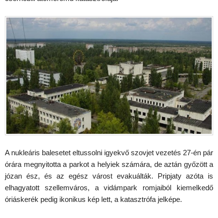
A nukleáris balesetet eltussolni igyekvő szovjet vezetés 27-én pár
órára megnyitotta a parkot a helyiek számára, de aztán győzött a
józan ész, és az egész várost evakuálták. Pripjaty azóta is
elhagyatott szellemváros, a vidámpark romjaiból kiemelkedő
óriáskerék pedig ikonikus kép lett, a katasztrófa jelképe.