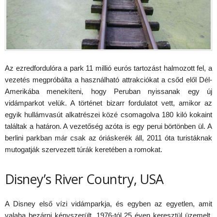
Az ezredfordulóra a park 11 millió eurós tartozást halmozott fel, a
vezetés megpróbálta a használható attrakciókat a csőd elől Dél-
Amerikába menekíteni, hogy Peruban nyissanak egy új
vidámparkot velük. A történet bizarr fordulatot vett, amikor az
egyik hullámvasút alkatrészei közé csomagolva 180 kiló kokaint
találtak a határon. A vezetőség azóta is egy perui börtönben ül. A
berlini parkban már csak az óriáskerék áll, 2011 óta turistáknak
mutogatják szervezett túrák keretében a romokat.
Disney’s River Country, USA
A Disney első vízi vidámparkja, és egyben az egyetlen, amit
valaha bezárni kényszerült. 1976-tól 25 éven keresztül üzemelt,