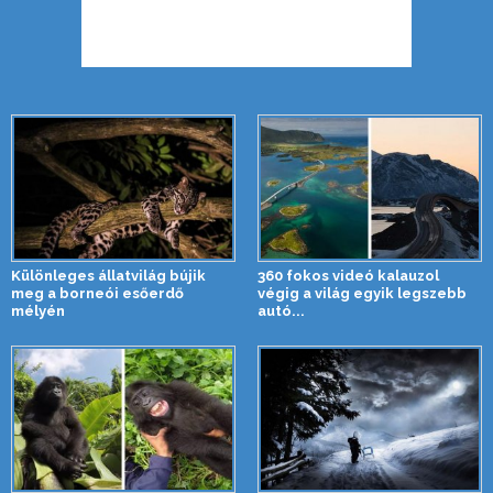
Különleges állatvilág bújik
360 fokos videó kalauzol
meg a borneói esőerdő
végig a világ egyik legszebb
mélyén
autó...