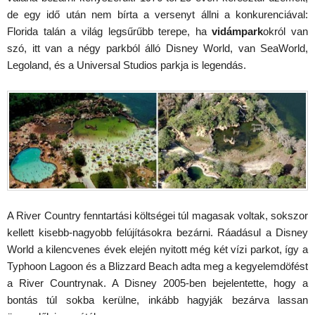
de egy idő után nem bírta a versenyt állni a konkurenciával:
Florida talán a világ legsűrűbb terepe, ha
vidámpark
okról van
szó, itt van a négy parkból álló Disney World, van SeaWorld,
Legoland, és a Universal Studios parkja is legendás.
A River Country fenntartási költségei túl magasak voltak, sokszor
kellett kisebb-nagyobb felújításokra bezárni. Ráadásul a Disney
World a kilencvenes évek elején nyitott még két vízi parkot, így a
Typhoon Lagoon és a Blizzard Beach adta meg a kegyelemdöfést
a River Countrynak. A Disney 2005-ben bejelentette, hogy a
bontás túl sokba kerülne, inkább hagyják bezárva lassan