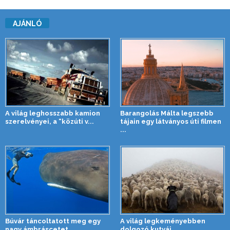
AJÁNLÓ
A világ leghosszabb kamion
Barangolás Málta legszebb
szerelvényei, a “közúti v...
tájain egy látványos úti filmen
...
Búvár táncoltatott meg egy
A világ legkeményebben
nagy ámbráscetet
dolgozó kutyái