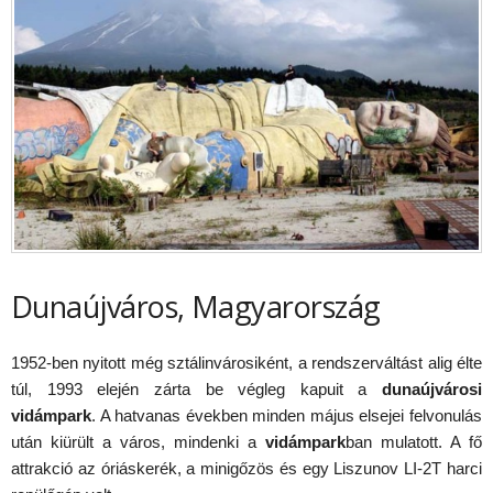
Dunaújváros, Magyarország
1952-ben nyitott még sztálinvárosiként, a rendszerváltást alig élte
túl, 1993 elején zárta be végleg kapuit a
dunaújvárosi
vidámpark
. A hatvanas években minden május elsejei felvonulás
után kiürült a város, mindenki a
vidámpark
ban mulatott. A fő
attrakció az óriáskerék, a minigőzös és egy Liszunov LI-2T harci