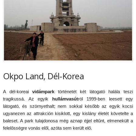
Okpo Land, Dél-Korea
A dél-koreai
vidámpark
történetét két látogató halála teszi
tragikussá. Az egyik
hullámvasút
ról 1999-ben leesett egy
látogató, és szörnyethalt; nem sokkal később az egyik kocsi
ugyanezen az attrakción kisiklott, egy kislány életét követelte a
baleset. A park tulajdonosa még aznap éjjel eltűnt, elmenekült a
felelősségre vonás elől, azóta sem került elő.