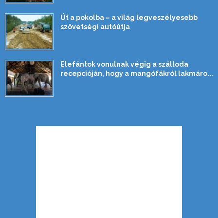
Út a pokolba – a világ legveszélyesebb
szövetségi autóútja
Elefántok vonulnak végig a szálloda
recepcióján, hogy a mangófákról lakmáro...