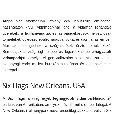
Aligha van szomorúbb látvány egy lepusztult, omladozó,
használaton kívüli vidámparknál, ahol a vidáman rohangáló
gyerekek, a
hullámvasutak
és az ajándékárusok helyett csak
törmeléket, düledező épületmaradványokat és gazt lát az ember.
Már akit beengednek a szögesdrótok őrizte romok közé.
Bemutatjuk a világ leghíresebb és legérdekesebb
elhagyatott
vidámpark
jait, amelyeket igen változatos okok miatt zártak be,
az anyagi csőd mellett hurrikán pusztítása és atombaleset is
szerepel.
Six Flags New Orleans, USA
A
Six Flags
a világ egyik
legnagyobb vidámpark
lánca, 24
parkjuk van Amerikában, amelyeket évi 24 millió ember látogat. A
New Orleans-i élménypark neve eredetileg Jazzland volt, a Six