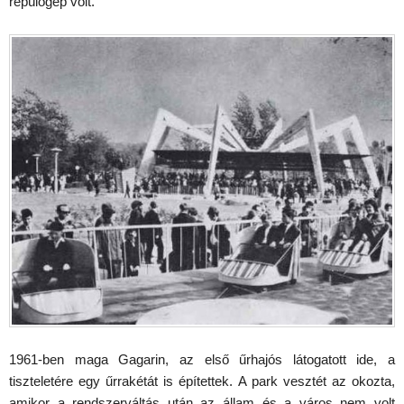
repülőgép volt.
1961-ben maga Gagarin, az első űrhajós látogatott ide, a
tiszteletére egy űrrakétát is építettek. A park vesztét az okozta,
amikor a rendszerváltás után az állam és a város nem volt