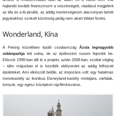
hajlandó tovább finanszírozni a veszteségeit, ráadásul megjelent
az áfa és a tb-járulék, az addig mesterségesen alacsonyan tartott
jegyárakhoz szokott közönség pedig nem akart többet fizetni.
Wonderland, Kína
A Peking közelében épülő csodaország
Ázsia legnagyobb
vidámparkja
lett volna, de az építkezést sosem fejezték be.
Először 1998-ban állt le a projekt, aztán 2008-ban, ezúttal végleg
– idén májusban el is kezdték eldózerolni az addig felhúzott
épületeket. Ami elkészült belőle, az impozáns volt: egy hatalmas
mesekastély az ikonikus Disneyland-kastély mintájára, várfalak,
tornyok, egy egész középkori rajzfilmkisváros.