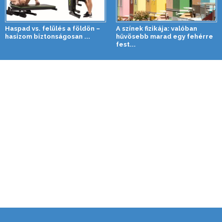
Haspad vs. felülés a földön –
A színek fizikája: valóban
hasizom biztonságosan ...
hűvösebb marad egy fehérre
fest...