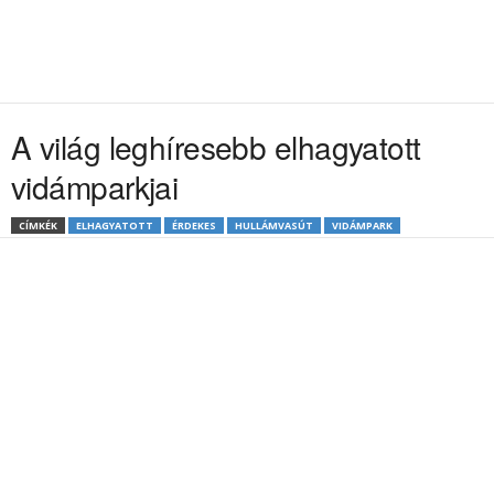
A világ leghíresebb elhagyatott
vidámparkjai
CÍMKÉK
ELHAGYATOTT
ÉRDEKES
HULLÁMVASÚT
VIDÁMPARK