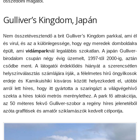
összedőlni magától.
Gulliver’s Kingdom, Japán
Nem összetévesztendő a brit Gulliver’s Kingdom parkkal, ami él
és virul, és az a különlegessége, hogy egy meredek domboldalra
épült, ami
vidámpark
nál legalábbis szokatlan. A japán Gulliver-
birodalom csupán négy évig üzemelt, 1997-től 2000-ig, aztán
csődbe ment. A látogatói érdeklődés hiányát a szerencsétlen
helyszínválasztás számlájára írják, a félelmetes hírű öngyilkosok
erdeje és Kamikuishiki kisváros között helyezkedett el, utóbbi
arról lett híres, hogy itt gyártotta a szaringázt a világvégehívő
szekta a híres tokiói metrós merénylethez. A park fő attrakciója,
az 50 méteres fekvő Gulliver-szobor a regény híres jelenetéből
azóta graffitisek és amatőr sziklamászók kedvelt célpontja.