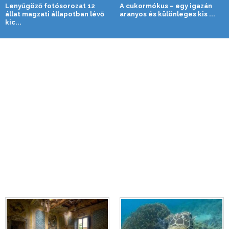
Lenyűgöző fotósorozat 12
A cukormókus – egy igazán
állat magzati állapotban lévő
aranyos és különleges kis ...
kic...