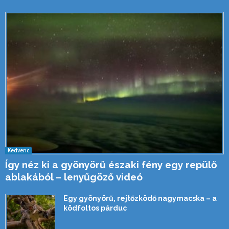
Kedvenc
Így néz ki a gyönyörű északi fény egy repülő
ablakából – lenyűgöző videó
Egy gyönyörű, rejtőzködő nagymacska – a
ködfoltos párduc