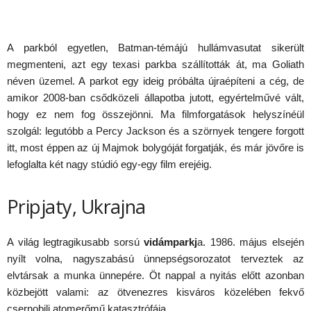
A parkból egyetlen, Batman-témájú hullámvasutat sikerült
megmenteni, azt egy texasi parkba szállították át, ma Goliath
néven üzemel. A parkot egy ideig próbálta újraépíteni a cég, de
amikor 2008-ban csődközeli állapotba jutott, egyértelművé vált,
hogy ez nem fog összejönni. Ma filmforgatások helyszínéül
szolgál: legutóbb a Percy Jackson és a szörnyek tengere forgott
itt, most éppen az új Majmok bolygóját forgatják, és már jövőre is
lefoglalta két nagy stúdió egy-egy film erejéig.
Pripjaty, Ukrajna
A világ legtragikusabb sorsú
vidámparkj
a. 1986. május elsején
nyílt volna, nagyszabású ünnepségsorozatot terveztek az
elvtársak a munka ünnepére. Öt nappal a nyitás előtt azonban
közbejött valami: az ötvenezres kisváros közelében fekvő
csernobili atomerőmű katasztrófája.