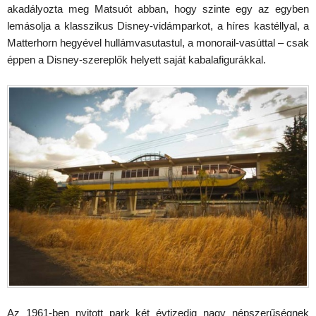
akadályozta meg Matsuót abban, hogy szinte egy az egyben
lemásolja a klasszikus Disney-vidámparkot, a híres kastéllyal, a
Matterhorn hegyével hullámvasutastul, a monorail-vasúttal – csak
éppen a Disney-szereplők helyett saját kabalafigurákkal.
Az 1961-ben nyitott park két évtizedig nagy népszerűségnek