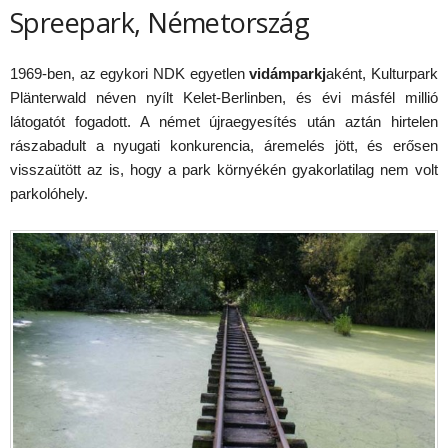
Spreepark, Németország
1969-ben, az egykori NDK egyetlen
vidámparkj
aként, Kulturpark
Plänterwald néven nyílt Kelet-Berlinben, és évi másfél millió
látogatót fogadott. A német újraegyesítés után aztán hirtelen
rászabadult a nyugati konkurencia, áremelés jött, és erősen
visszaütött az is, hogy a park környékén gyakorlatilag nem volt
parkolóhely.