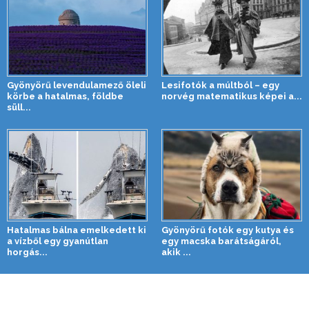
Gyönyörű levendulamező öleli
Lesifotók a múltból – egy
körbe a hatalmas, földbe
norvég matematikus képei a...
süll...
Hatalmas bálna emelkedett ki
Gyönyörű fotók egy kutya és
a vízből egy gyanútlan
egy macska barátságáról,
horgás...
akik ...