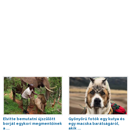
Elvitte bemutatni újszülött
Gyönyörű fotók egy kutya és
borját egykori megmentőinek
egy macska barátságáról,
a ...
akik ...