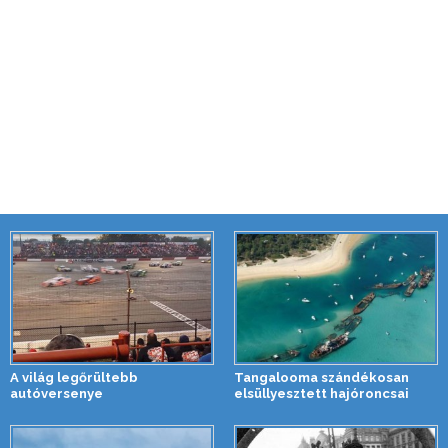
A világ legőrültebb
Tangalooma szándékosan
autóversenye
elsüllyesztett hajóroncsai