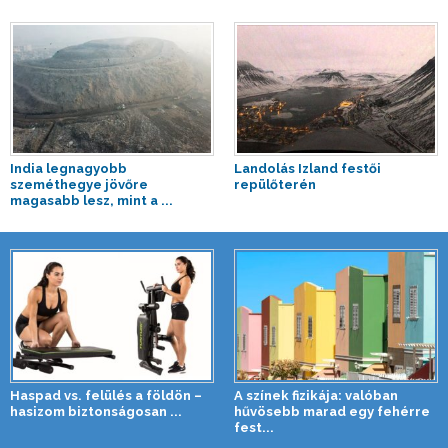
India legnagyobb
Landolás Izland festői
szeméthegye jövőre
repülőterén
magasabb lesz, mint a ...
Haspad vs. felülés a földön –
A színek fizikája: valóban
hasizom biztonságosan ...
hűvösebb marad egy fehérre
fest...