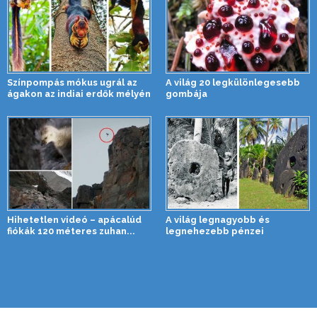
Színpompás mókus ugrál az
A világ 20 legkülönlegesebb
ágakon az indiai erdők mélyén
gombája
Hihetetlen videó – apácalúd
A világ legnagyobb és
fiókák 120 méteres zuhan...
legnehezebb pénzei