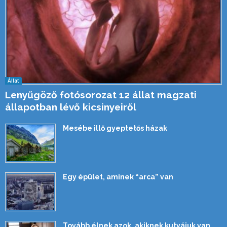
Állat
Lenyűgöző fotósorozat 12 állat magzati
állapotban lévő kicsinyeiről
Mesébe illő gyeptetős házak
Egy épület, aminek “arca” van
Tovább élnek azok, akiknek kutyájuk van