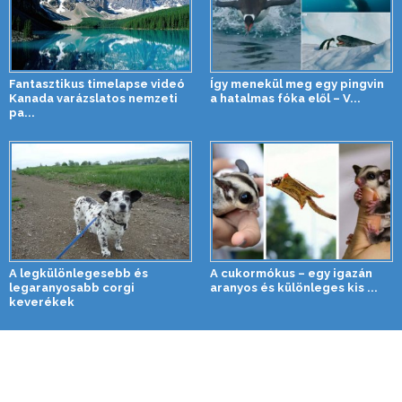
Fantasztikus timelapse videó
Így menekül meg egy pingvin
Kanada varázslatos nemzeti
a hatalmas fóka elől – V...
pa...
A legkülönlegesebb és
A cukormókus – egy igazán
legaranyosabb corgi
aranyos és különleges kis ...
keverékek