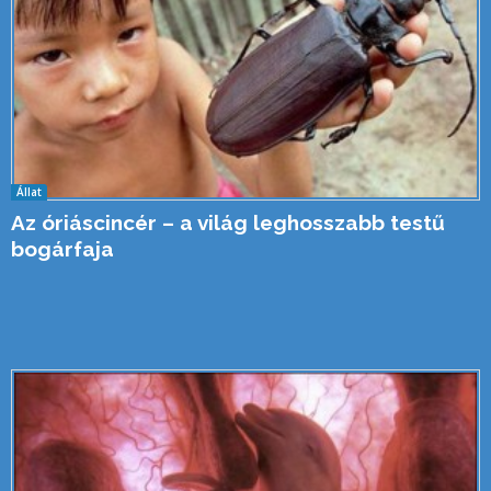
Állat
Az óriáscincér – a világ leghosszabb testű
bogárfaja