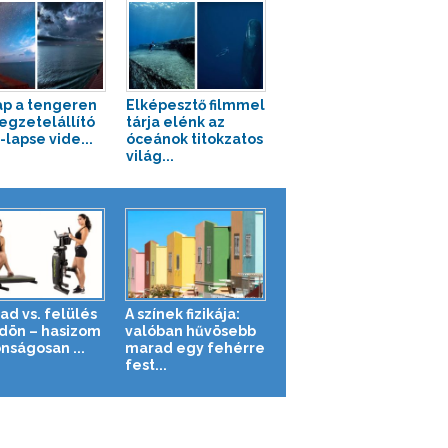
ap a tengeren
Elképesztő filmmel
legzetelállító
tárja elénk az
-lapse vide...
óceánok titokzatos
világ...
ad vs. felülés
A színek fizikája:
ldön – hasizom
valóban hűvösebb
nságosan ...
marad egy fehérre
fest...