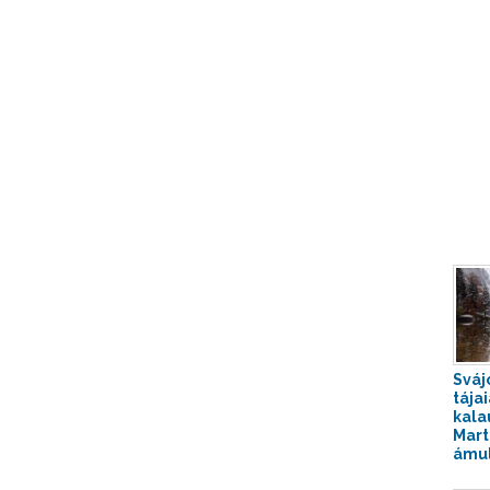
Sváj
tája
kala
Mart
ámul