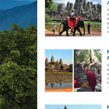
A
e
á
g
t
r
A
k
a
a
h
..