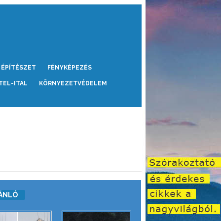
ÉPÍTÉSZET
FÉNYKÉPEZÉS
TEL-ITAL
KÖRNYEZETVÉDELEM
ÁNLÓ