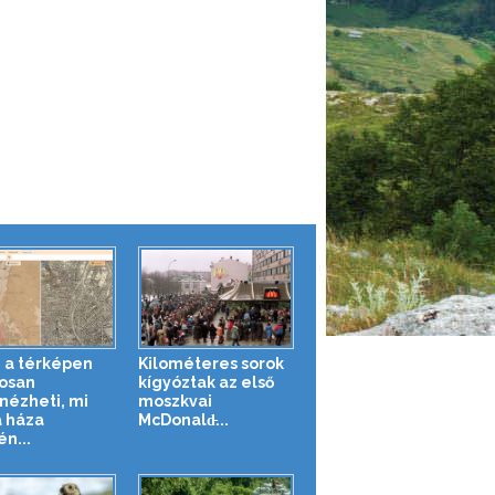
 a térképen
Kilométeres sorok
osan
kígyóztak az első
ézheti, mi
moszkvai
a háza
McDonald̵...
n...