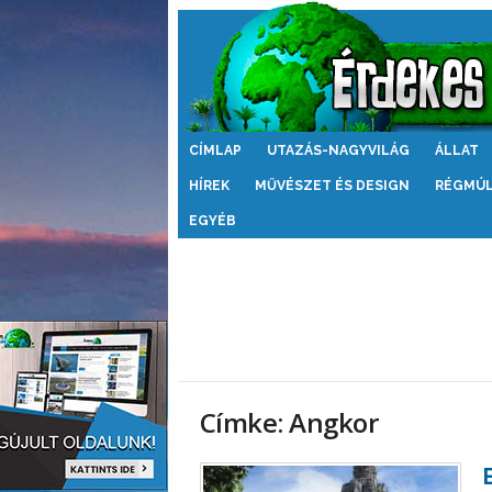
Érdekes
CÍMLAP
UTAZÁS-NAGYVILÁG
ÁLLAT
Világ
HÍREK
MŰVÉSZET ÉS DESIGN
RÉGMÚ
EGYÉB
Címke: Angkor