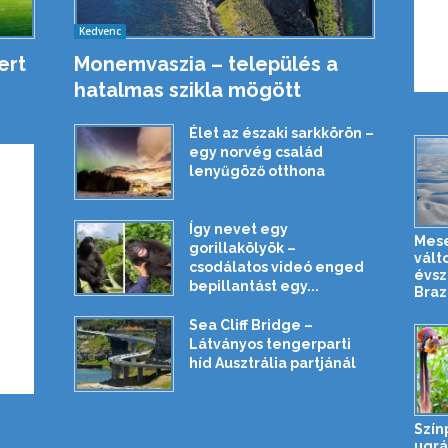
Kedvenc
ert
Monemvaszia – település a
hatalmas szikla mögött
Élet az északi sarkkörön –
egy norvég család
lenyűgöző otthona
Így nevet egy
Mese
gorillakölyök –
vált
csodálatos videó enged
évsz
bepillantást egy...
Brazí
Sea Cliff Bridge –
Látványos tengerparti
híd Ausztrália partjánál
Szín
ugrá