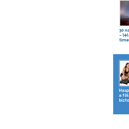
30 n
– lé
time
Hasp
a fö
bizto