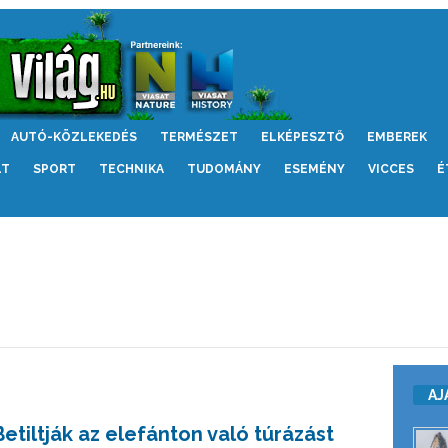
AUTÓ-KÖZLEKEDÉS
TERMÉSZET
ELKÉPESZTŐ
EMBEREK
LT
SPORT
TECHNIKA
TUDOMÁNY
ESEMÉNY
VICCES
É
AJ
Betiltják az elefánton való túrázást