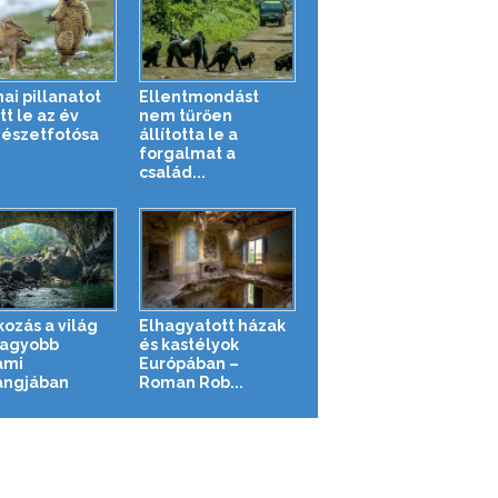
ai pillanatot
Ellentmondást
t le az év
nem tűrően
észetfotósa
állította le a
forgalmat a
család...
kozás a világ
Elhagyatott házak
agyobb
és kastélyok
ami
Európában –
angjában
Roman Rob...