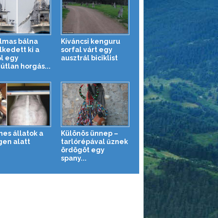
lmas bálna
Kíváncsi kenguru
kedett ki a
sorfal várt egy
ől egy
ausztrál biciklist
útlan horgás...
es állatok a
Különös ünnep –
gen alatt
tarlórépával űznek
ördögöt egy
spany...