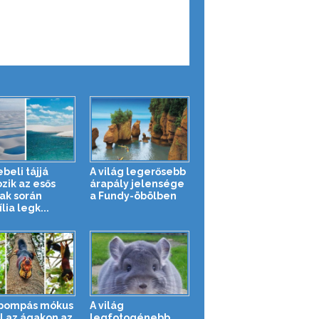
beli tájjá
A világ legerősebb
ozik az esős
árapály jelensége
ak során
a Fundy-öbölben
lia legk...
pompás mókus
A világ
l az ágakon az
legfotogénebb