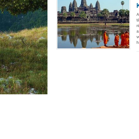
A
t
r
a
v
h