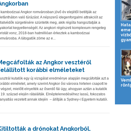
Angkorban
 kambodzsai Angkor romvárosban jövő év elejétől betiltják az
lefántháton való túrázást. A népszerű idegenforgalmi attrakciót az
llatvédők sürgetésére szüntetik meg, akik régóta hangoztatják a
Hata
yakorlat kegyetlenségét. Az angkori régészeti komplexum rengeteg
emel
uristát vonz, 2018-ban hatmillióan érkeztek a kambodzsai
vízb
omvárosba. A látogatók zöme az e...
gyan
Megcáfolták az Angkor vesztéről
felállított korábbi elméleteket
usztrál kutatók egy új vizsgálat eredménye alapján megcáfolták azt a
Vemh
orábbi elméletet, amely szerint Angkor ősi városra hirtelen csapott le
rönt
 végzet, mielőtt elnyelték az őserdő fái úgy, ahogyan aztán a kutatók
 19. század elején rátalálták. Elnéptelenedéséhez lassú, fokozatos
anyatlás vezetett annak idején – állítják a Sydney-i Egyetem kutatói.
.
Kitiltották a drónokat Angkorból,