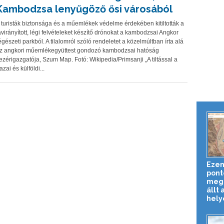
Kambodzsa lenyűgöző ősi városából
 turisták biztonsága és a műemlékek védelme érdekében kitiltották a
ávirányított, légi felvételeket készítő drónokat a kambodzsai Angkor
égészeti parkból. A tilalomról szóló rendeletet a közelmúltban írta alá
z angkori műemlékegyüttest gondozó kambodzsai hatóság
ezérigazgatója, Szum Map. Fotó: Wikipedia/Primsanji „A tiltással a
azai és külföldi...
Ezen
pont
megn
állt 
helyé