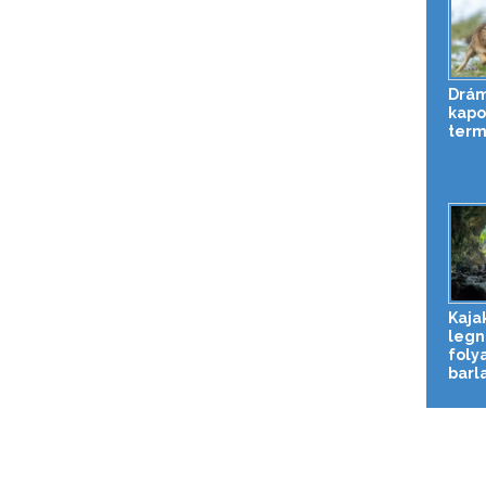
Drám
kapot
term
Kaja
legn
foly
barl