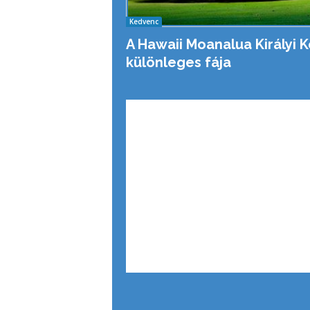
Kedvenc
A Hawaii Moanalua Királyi K
különleges fája