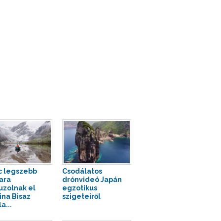
c legszebb
Csodálatos
iara
drónvideó Japán
uzolnak el
egzotikus
ina Bisaz
szigeteiről
a...