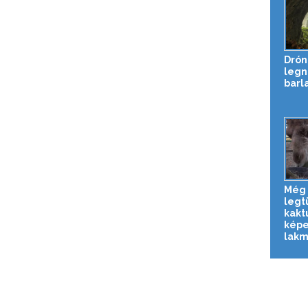
Drón
legn
barl
Még 
legt
kakt
képe
lakmá