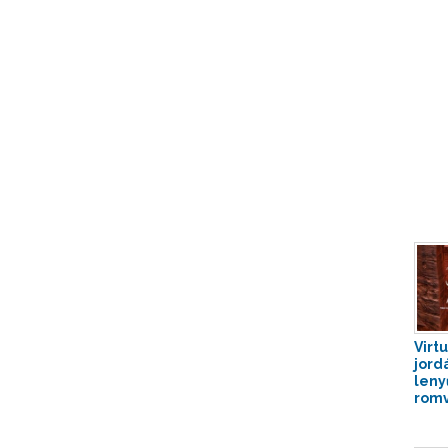
Virtu
jord
leny
rom