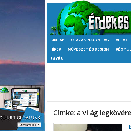
Érdekes
CÍMLAP
UTAZÁS-NAGYVILÁG
ÁLLAT
Világ
HÍREK
MŰVÉSZET ÉS DESIGN
RÉGMÚ
EGYÉB
Címke: a világ legkövé