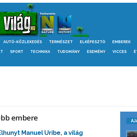
AUTÓ-KÖZLEKEDÉS
TERMÉSZET
ELKÉPESZTŐ
EMBEREK
LT
SPORT
TECHNIKA
TUDOMÁNY
ESEMÉNY
VICCES
É
rebb embere
AJ
Elhunyt Manuel Uribe, a világ