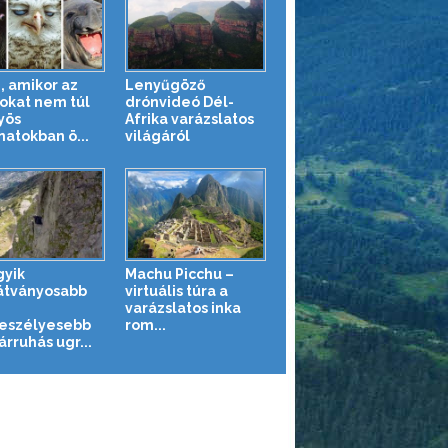
, amikor az
Lenyűgöző
tokat nem túl
drónvideó Dél-
yös
Afrika varázslatos
natokban ö...
világáról
gyik
Machu Picchu –
átványosabb
virtuális túra a
varázslatos inka
eszélyesebb
rom...
rruhás ugr...