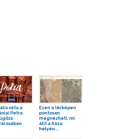
ális séta a
Ezen a térképen
ániai Petra
pontosan
űgöző
megnézheti, mi
városában
állt a háza
helyén...