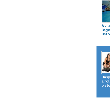
A vil
lege
úsz
Hasp
a fö
bizto