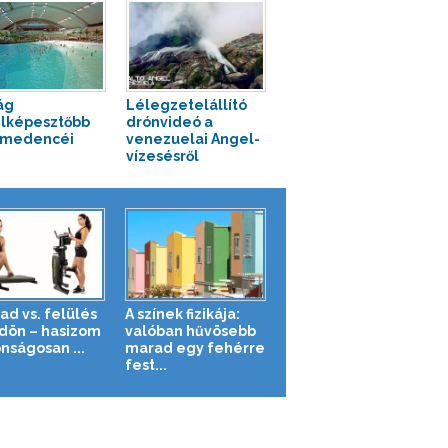
ág
Lélegzetelállító
lképesztőbb
drónvideó a
ómedencéi
venezuelai Angel-
vízesésről
ad vs. felülés
A színek fizikája:
ldön – hasizom
valóban hűvösebb
nságosan ...
marad egy fehérre
fest...