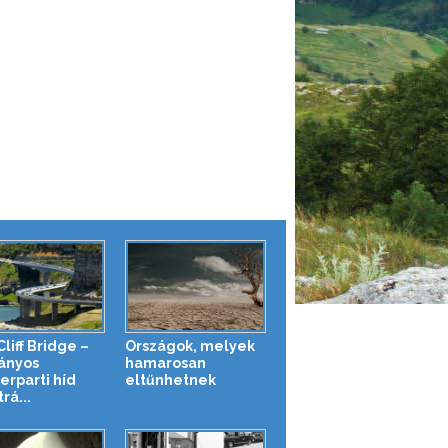
liff Bridge –
Országok, melyek
ányos
hamarosan
erparti híd
eltűnhetnek
rá...