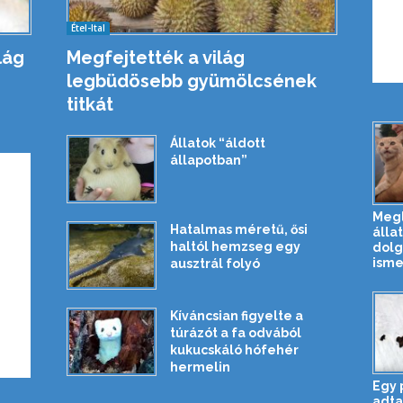
Étel-Ital
lág
Megfejtették a világ
legbüdösebb gyümölcsének
titkát
Állatok “áldott
állapotban”
Meg
Hatalmas méretű, ősi
állat
haltól hemzseg egy
dolg
ism
ausztrál folyó
Kíváncsian figyelte a
túrázót a fa odvából
kukucskáló hófehér
hermelin
Egy 
adta