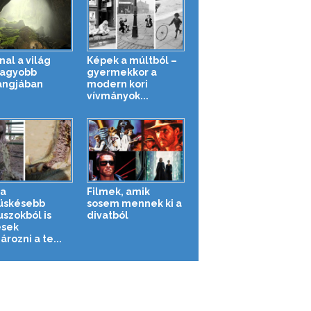
nal a világ
Képek a múltból –
agyobb
gyermekkor a
angjában
modern kori
vívmányok...
a
Filmek, amik
üskésebb
sosem mennek ki a
uszokból is
divatból
sek
rozni a te...