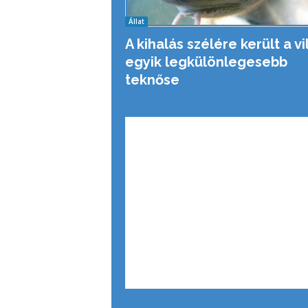
Állat
A kihalás szélére került a vi
egyik legkülönlegesebb
teknőse