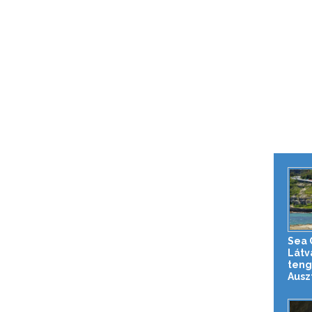
Sea C
Látv
teng
Auszt