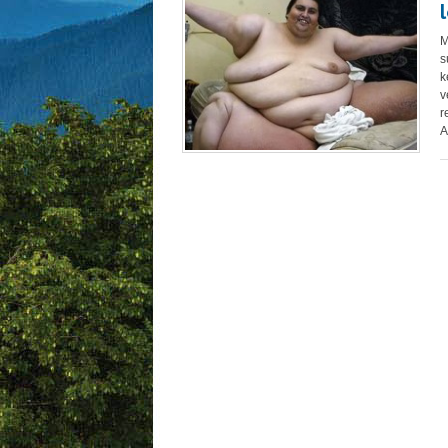
M
s
k
v
r
A