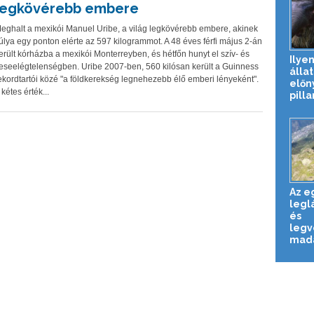
legkövérebb embere
eghalt a mexikói Manuel Uribe, a világ legkövérebb embere, akinek
úlya egy ponton elérte az 597 kilogrammot. A 48 éves férfi május 2-án
erült kórházba a mexikói Monterreyben, és hétfőn hunyt el szív- és
Ilyen
eseelégtelenségben. Uribe 2007-ben, 560 kilósan került a Guinness
álla
ekordtartói közé "a földkerekség legnehezebb élő emberi lényeként".
előn
 kétes érték...
pilla
Az e
legl
és
legv
madá