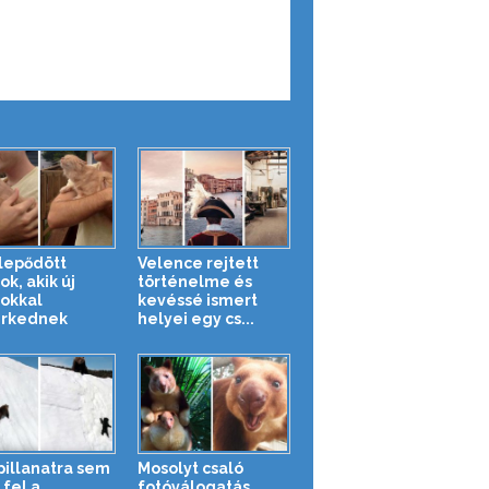
lepődött
Velence rejtett
ok, akik új
történelme és
okkal
kevéssé ismert
erkednek
helyei egy cs...
pillanatra sem
Mosolyt csaló
 fel a
fotóválogatás