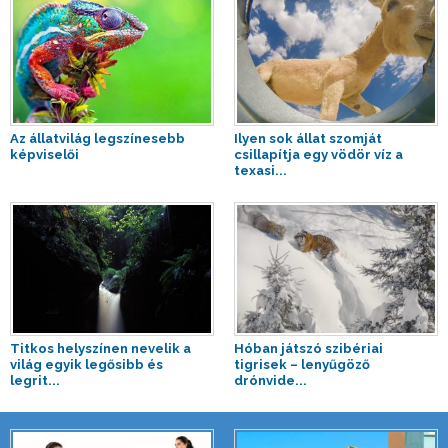
Az állatvilág legszínesebb
Ilyen sok állat szomját
képviselői
csillapítja egy vödör víz a
texasi...
Titkos helyszínen nevelik a
Hóban játszó szibériai
világ egyik legősibb és
tigrisek – lenyűgöző
legrit...
drónvide...