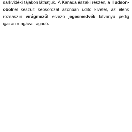
sarkvidéki tájakon láthatjuk. A Kanada északi részén, a
Hudson-
öböl
nél készült képsorozat azonban üdítő kivétel, az élénk
rózsaszín
virágmező
t élvező
jegesmedvék
látványa pedig
igazán magával ragadó.