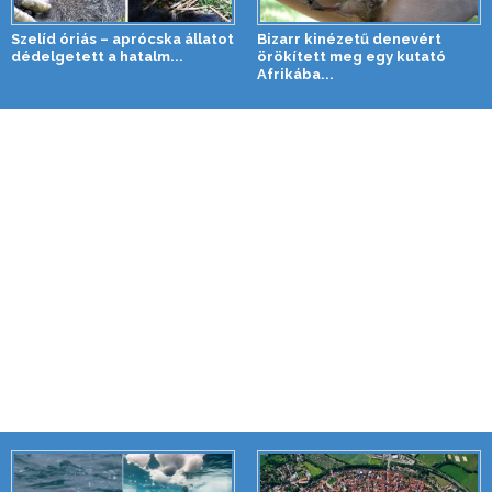
Szelíd óriás – aprócska állatot
Bizarr kinézetű denevért
dédelgetett a hatalm...
örökített meg egy kutató
Afrikába...