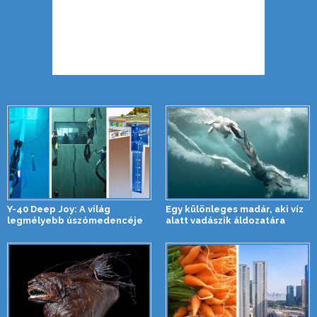
Y-40 Deep Joy: A világ
Egy különleges madár, aki víz
legmélyebb úszómedencéje
alatt vadászik áldozatára