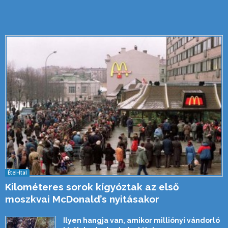
Étel-Ital
Kilométeres sorok kígyóztak az első
moszkvai McDonald’s nyitásakor
Ilyen hangja van, amikor milliónyi vándorló