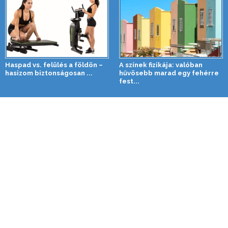
Haspad vs. felülés a földön –
A színek fizikája: valóban
hasizom biztonságosan ...
hűvösebb marad egy fehérre
fest...