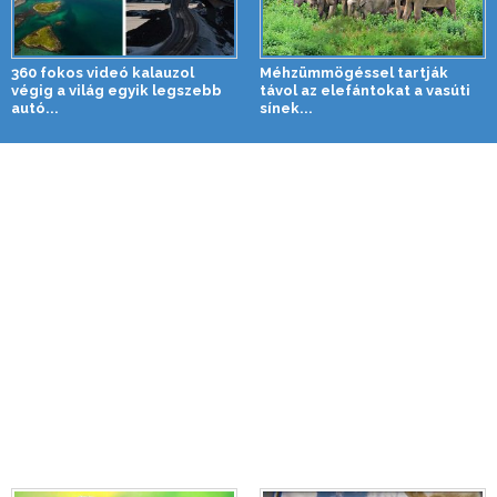
360 fokos videó kalauzol
Méhzümmögéssel tartják
végig a világ egyik legszebb
távol az elefántokat a vasúti
autó...
sínek...