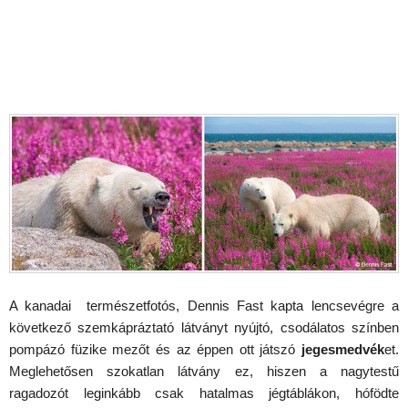
A kanadai természetfotós, Dennis Fast kapta lencsevégre a
következő szemkápráztató látványt nyújtó, csodálatos színben
pompázó füzike mezőt és az éppen ott játszó
jegesmedvék
et.
Meglehetősen szokatlan látvány ez, hiszen a nagytestű
ragadozót leginkább csak hatalmas jégtáblákon, hófödte