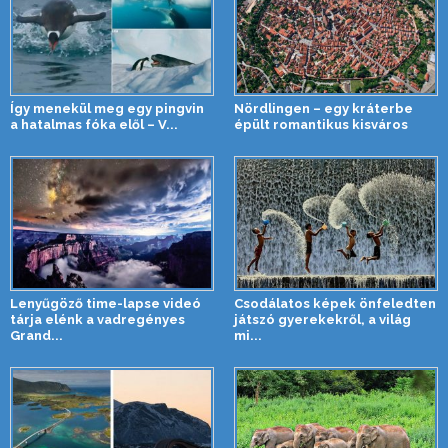
Így menekül meg egy pingvin
Nördlingen – egy kráterbe
a hatalmas fóka elől – V...
épült romantikus kisváros
Lenyűgöző time-lapse videó
Csodálatos képek önfeledten
tárja elénk a vadregényes
játszó gyerekekről, a világ
Grand...
mi...