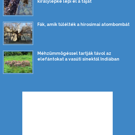
királylepke lepi el a tájat
Fák, amik túlélték a hirosimai atombombát
Méhzümmögéssel tartják távol az
elefántokat a vasúti sínektől Indiában