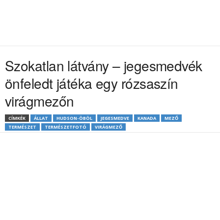
Szokatlan látvány – jegesmedvék
önfeledt játéka egy rózsaszín
virágmezőn
CÍMKÉK
ÁLLAT
HUDSON-ÖBÖL
JEGESMEDVE
KANADA
MEZŐ
TERMÉSZET
TERMÉSZETFOTÓ
VIRÁGMEZŐ