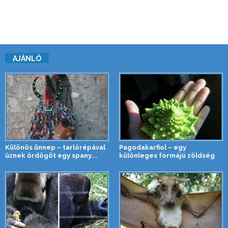
AJÁNLÓ
Különös ünnep – tarlórépával
Pagodakarfiol – egy
űznek ördögöt egy spany...
különleges formájú zöldség