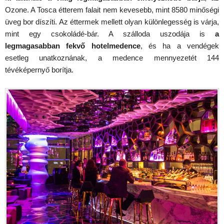
Ozone. A Tosca étterem falait nem kevesebb, mint 8580 minőségi
üveg bor díszíti. Az éttermek mellett olyan különlegesség is várja,
mint egy csokoládé-bár. A szálloda uszodája is
a
legmagasabban fekvő hotelmedence
, és ha a vendégek
esetleg unatkoznának, a medence mennyezetét 144
tévéképernyő borítja.