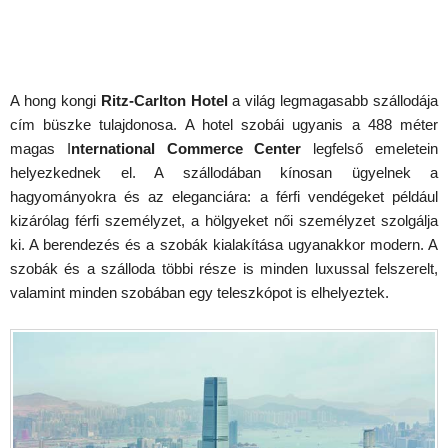
A hong kongi
Ritz-Carlton Hotel
a világ legmagasabb szállodája
cím büszke tulajdonosa. A hotel szobái ugyanis a 488 méter
magas I
nternational Commerce Center
legfelső emeletein
helyezkednek el. A szállodában kínosan ügyelnek a
hagyományokra és az eleganciára: a férfi vendégeket például
kizárólag férfi személyzet, a hölgyeket női személyzet szolgálja
ki. A berendezés és a szobák kialakítása ugyanakkor modern. A
szobák és a szálloda többi része is minden luxussal felszerelt,
valamint minden szobában egy teleszkópot is elhelyeztek.