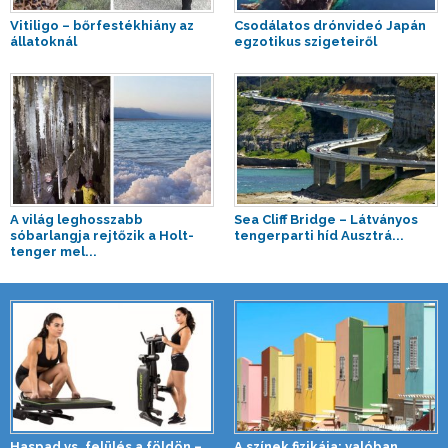
Vitiligo – bőrfestékhiány az
Csodálatos drónvideó Japán
állatoknál
egzotikus szigeteiről
A világ leghosszabb
Sea Cliff Bridge – Látványos
sóbarlangja rejtőzik a Holt-
tengerparti híd Ausztrá...
tenger mel...
Haspad vs. felülés a földön –
A színek fizikája: valóban