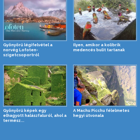
Gyönyörű légifelvétel a
Ilyen, amikor a kolibrik
norvég Lofoten-
medencés bulit tartanak
szigetcsoportról
Gyönyörű képek egy
A Machu Picchu félelmetes
elhagyott halászfaluról, ahol a
hegyi útvonala
termész...