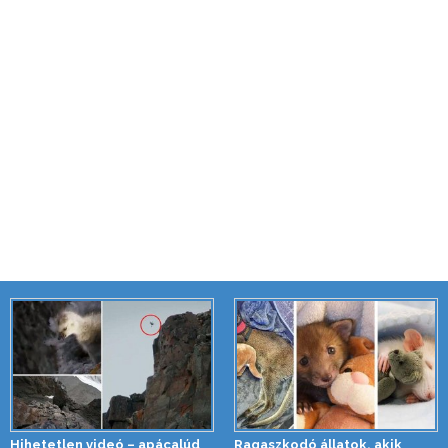
Hihetetlen videó – apácalúd
Ragaszkodó állatok, akik