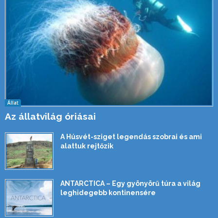
Állat
Az állatvilág óriásai
A Húsvét-sziget legendás szobrai és ami
alattuk rejtőzik
ANTARCTICA – Egy gyönyörű túra a világ
leghidegebb kontinensére