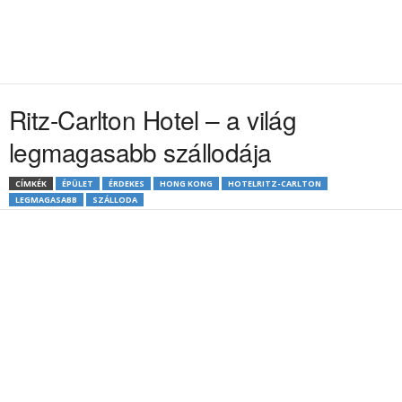
Ritz-Carlton Hotel – a világ
legmagasabb szállodája
CÍMKÉK
ÉPÜLET
ÉRDEKES
HONG KONG
HOTELRITZ-CARLTON
LEGMAGASABB
SZÁLLODA