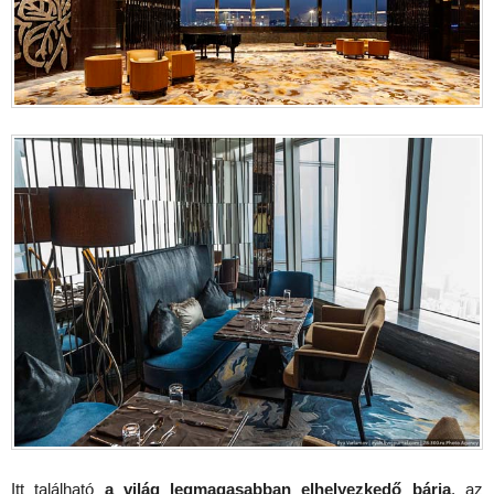
Itt található
a világ legmagasabban elhelyezkedő bárja
, az