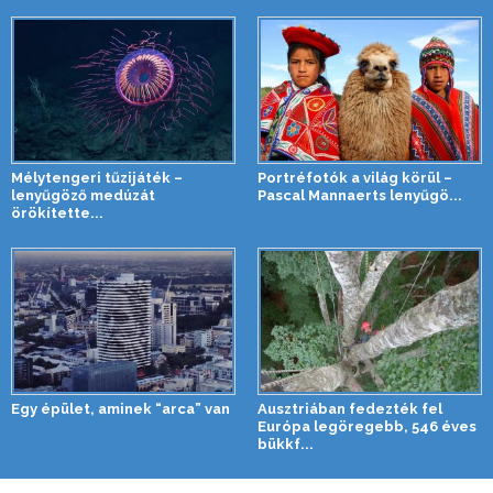
Mélytengeri tűzijáték –
Portréfotók a világ körül –
lenyűgöző medúzát
Pascal Mannaerts lenyűgö...
örökítette...
Egy épület, aminek “arca” van
Ausztriában fedezték fel
Európa legöregebb, 546 éves
bükkf...