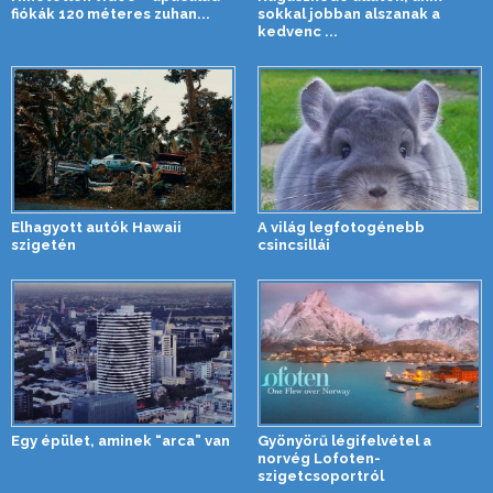
fiókák 120 méteres zuhan...
sokkal jobban alszanak a
kedvenc ...
Elhagyott autók Hawaii
A világ legfotogénebb
szigetén
csincsillái
Egy épület, aminek “arca” van
Gyönyörű légifelvétel a
norvég Lofoten-
szigetcsoportról