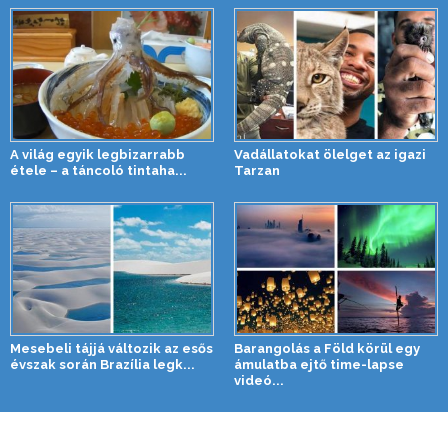
A világ egyik legbizarrabb
Vadállatokat ölelget az igazi
étele – a táncoló tintaha...
Tarzan
Mesebeli tájjá változik az esős
Barangolás a Föld körül egy
évszak során Brazília legk...
ámulatba ejtő time-lapse
videó...