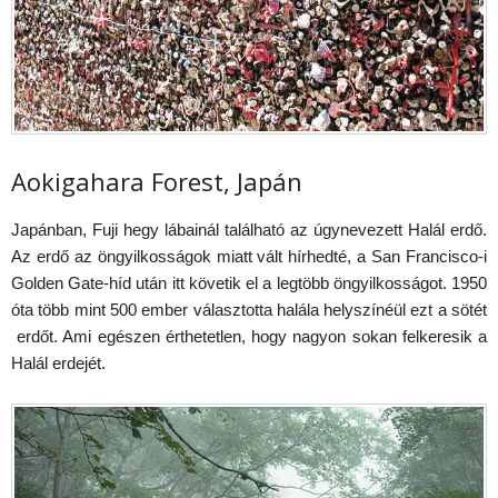
Aokigahara Forest, Japán
Japánban, Fuji hegy lábainál található az úgynevezett Halál erdő.
Az erdő az öngyilkosságok miatt vált hírhedté, a San Francisco-i
Golden Gate-híd után itt követik el a legtöbb öngyilkosságot. 1950
óta több mint 500 ember választotta halála helyszínéül ezt a sötét
erdőt. Ami egészen érthetetlen, hogy nagyon sokan felkeresik a
Halál erdejét.