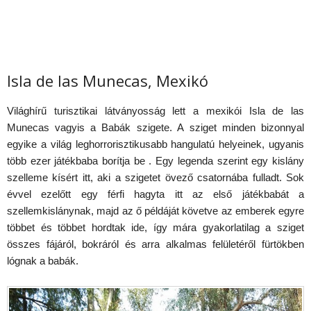
Isla de las Munecas, Mexikó
Világhírű turisztikai látványosság lett a mexikói Isla de las
Munecas vagyis a Babák szigete. A sziget minden bizonnyal
egyike a világ leghorrorisztikusabb hangulatú helyeinek, ugyanis
több ezer játékbaba borítja be . Egy legenda szerint egy kislány
szelleme kísért itt, aki a szigetet övező csatornába fulladt. Sok
évvel ezelőtt egy férfi hagyta itt az első játékbabát a
szellemkislánynak, majd az ő példáját követve az emberek egyre
többet és többet hordtak ide, így mára gyakorlatilag a sziget
összes fájáról, bokráról és arra alkalmas felületéről fürtökben
lógnak a babák.