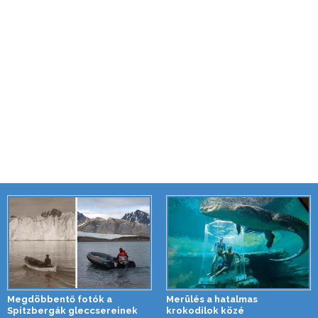
Megdöbbentő fotók a
Merülés a hatalmas
Spitzbergák gleccsereinek
krokodilok közé