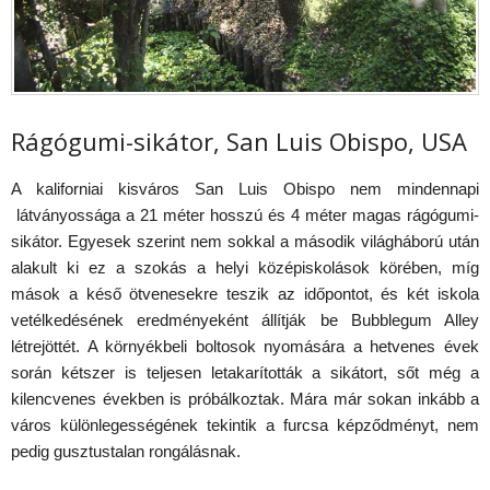
Rágógumi-sikátor, San Luis Obispo, USA
A kaliforniai kisváros San Luis Obispo nem mindennapi
látványossága a 21 méter hosszú és 4 méter magas rágógumi-
sikátor. Egyesek szerint nem sokkal a második világháború után
alakult ki ez a szokás a helyi középiskolások körében, míg
mások a késő ötvenesekre teszik az időpontot, és két iskola
vetélkedésének eredményeként állítják be Bubblegum Alley
létrejöttét. A környékbeli boltosok nyomására a hetvenes évek
során kétszer is teljesen letakarították a sikátort, sőt még a
kilencvenes években is próbálkoztak. Mára már sokan inkább a
város különlegességének tekintik a furcsa képződményt, nem
pedig gusztustalan rongálásnak.