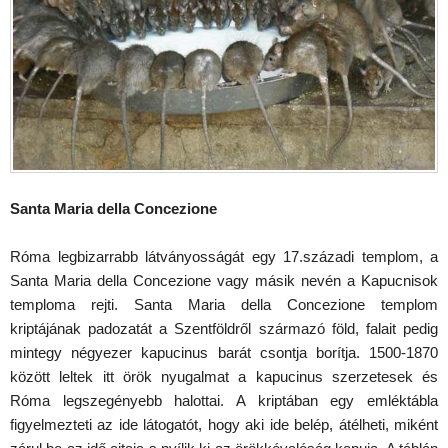
Santa Maria della Concezione
Róma legbizarrabb látványosságát egy 17.századi templom, a
Santa Maria della Concezione vagy másik nevén a Kapucnisok
temploma rejti. Santa Maria della Concezione templom
kriptájának padozatát a Szentföldről származó föld, falait pedig
mintegy négyezer kapucinus barát csontja borítja. 1500-1870
között leltek itt örök nyugalmat a kapucinus szerzetesek és
Róma legszegényebb halottai. A kriptában egy emléktábla
figyelmezteti az ide látogatót, hogy aki ide belép, átélheti, miként