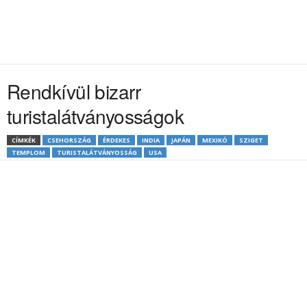
Rendkívül bizarr
turistalátványosságok
CÍMKÉK
CSEHORSZÁG
ÉRDEKES
INDIA
JAPÁN
MEXIKÓ
SZIGET
TEMPLOM
TURISTALÁTVÁNYOSSÁG
USA