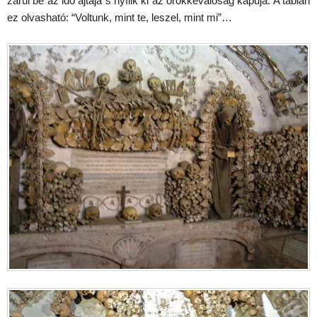
zárul be az idő ajtaja s nyílik ki az örökkévalóság kapuja. A táblán
ez olvasható: “Voltunk, mint te, leszel, mint mi”…