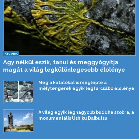
Kedvenc
Agy nélkül eszik, tanul és meggyógyítja
magát a világ legkülönlegesebb élőlénye
Még a kutatókat is meglepte a
mélytengerek egyik legfurcsább élőlénye
A világ egyik legnagyobb buddha szobra, a
monumentális Ushiku Daibutsu