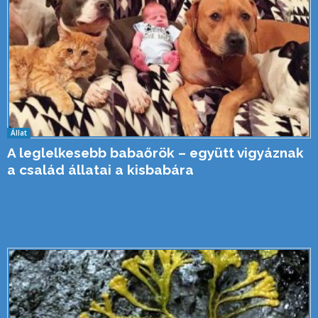
Állat
A leglelkesebb babaőrök – együtt vigyáznak
a család állatai a kisbabára