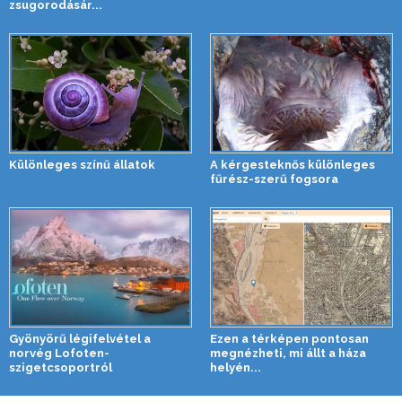
zsugorodásár...
Különleges színű állatok
A kérgesteknős különleges
fűrész-szerű fogsora
Gyönyörű légifelvétel a
Ezen a térképen pontosan
norvég Lofoten-
megnézheti, mi állt a háza
szigetcsoportról
helyén...