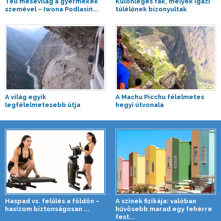
Téli mesevilág a gyermekek
Különleges fák, melyek igazi
szemével – Iwona Podlasiń...
túlélőnek bizonyultak
A világ egyik
A Machu Picchu félelmetes
legfélelmetesebb útja
hegyi útvonala
Haspad vs. felülés a földön –
A színek fizikája: valóban
hasizom biztonságosan ...
hűvösebb marad egy fehérre
fest...