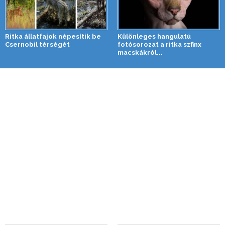
Ritka állatfajok népesítik be
Különleges hangulatú
Csernobil térségét
fotósorozat a ritka szfinx
macskákról...