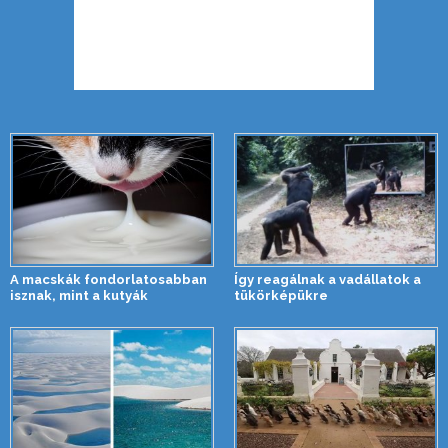
A macskák fondorlatosabban
Így reagálnak a vadállatok a
isznak, mint a kutyák
tükörképükre