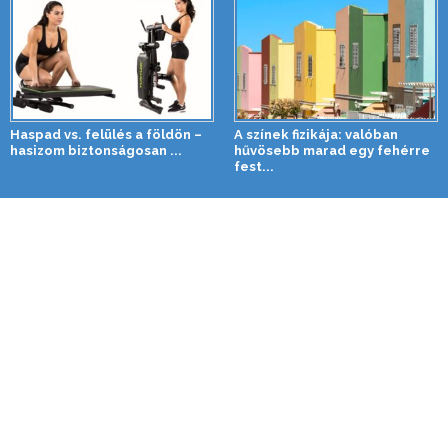
Haspad vs. felülés a földön –
A színek fizikája: valóban
hasizom biztonságosan ...
hűvösebb marad egy fehérre
fest...