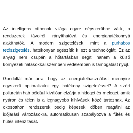
Az intelligens otthonok világa egyre népszerűbbé válik, a
rendszerek távolról irányíthatóvá és energiahatékonnyá
alakíthatók. A modern szigetelések, mint a
purhabos
tetőszigetelés
, hatékonyan egészítik ki ezt a technológiát. Ez az
anyag nem csupán a hőtartásban segít, hanem a külső
környezeti hatásokkal szembeni védelemben is támogatást nyújt.
Gondoltál már arra, hogy az energiafelhasználást mennyire
egyszerű optimalizálni egy hatékony szigeteléssel? A szórt
poliuretán hab például kiválóan elzárja a hideget és meleget, amik
nyáron és télen is a legnagyobb kihívások közé tartoznak. Az
okosotthon rendszerek pedig képesek időben reagálni az
időjárási változásokra, automatikusan szabályozva a fűtés és
hűtés intenzitását.