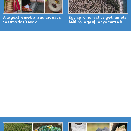
A legextrémebb tradicionális
Egy apró horvát sziget, amely
testmódosítások
felülről egy ujjlenyomatra h...