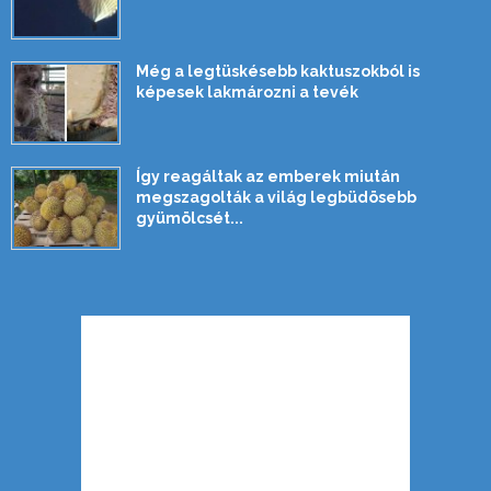
Még a legtüskésebb kaktuszokból is
képesek lakmározni a tevék
Így reagáltak az emberek miután
megszagolták a világ legbüdösebb
gyümölcsét...