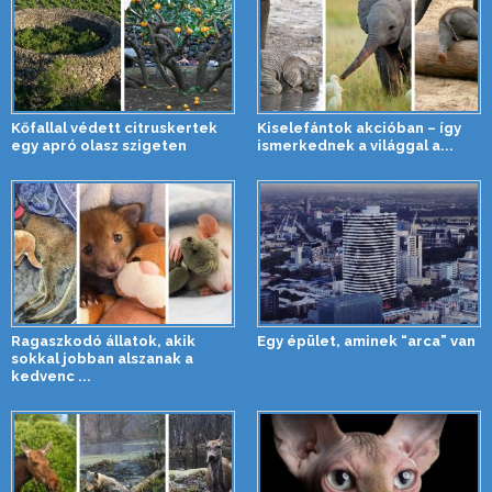
Kőfallal védett citruskertek
Kiselefántok akcióban – így
egy apró olasz szigeten
ismerkednek a világgal a...
Ragaszkodó állatok, akik
Egy épület, aminek “arca” van
sokkal jobban alszanak a
kedvenc ...