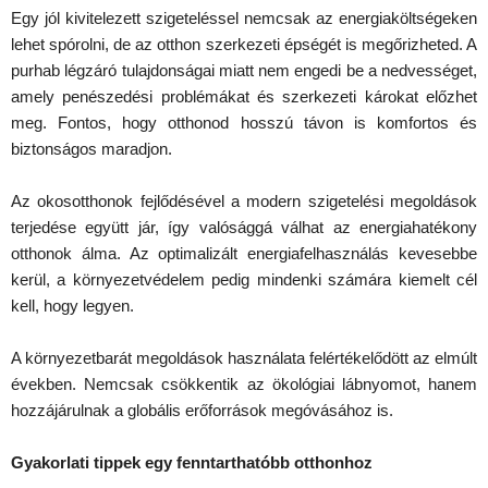
Egy jól kivitelezett szigeteléssel nemcsak az energiaköltségeken
lehet spórolni, de az otthon szerkezeti épségét is megőrizheted. A
purhab légzáró tulajdonságai miatt nem engedi be a nedvességet,
amely penészedési problémákat és szerkezeti károkat előzhet
meg. Fontos, hogy otthonod hosszú távon is komfortos és
biztonságos maradjon.
Az okosotthonok fejlődésével a modern szigetelési megoldások
terjedése együtt jár, így valósággá válhat az energiahatékony
otthonok álma. Az optimalizált energiafelhasználás kevesebbe
kerül, a környezetvédelem pedig mindenki számára kiemelt cél
kell, hogy legyen.
A környezetbarát megoldások használata felértékelődött az elmúlt
években. Nemcsak csökkentik az ökológiai lábnyomot, hanem
hozzájárulnak a globális erőforrások megóvásához is.
Gyakorlati tippek egy fenntarthatóbb otthonhoz