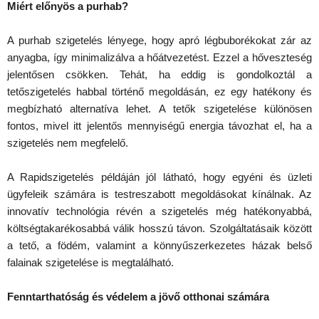
Miért előnyös a purhab?
A purhab szigetelés lényege, hogy apró légbuborékokat zár az
anyagba, így minimalizálva a hőátvezetést. Ezzel a hőveszteség
jelentősen csökken. Tehát, ha eddig is gondolkoztál a
tetőszigetelés habbal történő megoldásán, ez egy hatékony és
megbízható alternatíva lehet. A tetők szigetelése különösen
fontos, mivel itt jelentős mennyiségű energia távozhat el, ha a
szigetelés nem megfelelő.
A Rapidszigetelés példáján jól látható, hogy egyéni és üzleti
ügyfeleik számára is testreszabott megoldásokat kínálnak. Az
innovatív technológia révén a szigetelés még hatékonyabbá,
költségtakarékosabbá válik hosszú távon. Szolgáltatásaik között
a tető, a födém, valamint a könnyűszerkezetes házak belső
falainak szigetelése is megtalálható.
Fenntarthatóság és védelem a jövő otthonai számára