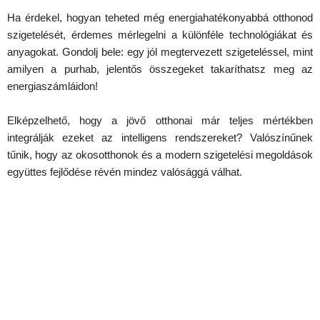
Ha érdekel, hogyan teheted még energiahatékonyabbá otthonod
szigetelését, érdemes mérlegelni a különféle technológiákat és
anyagokat. Gondolj bele: egy jól megtervezett szigeteléssel, mint
amilyen a purhab, jelentős összegeket takaríthatsz meg az
energiaszámláidon!
Elképzelhető, hogy a jövő otthonai már teljes mértékben
integrálják ezeket az intelligens rendszereket? Valószínűnek
tűnik, hogy az okosotthonok és a modern szigetelési megoldások
együttes fejlődése révén mindez valósággá válhat.