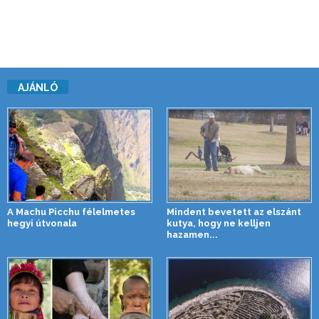
AJÁNLÓ
A Machu Picchu félelmetes
Mindent bevetett az elszánt
hegyi útvonala
kutya, hogy ne kelljen
hazamen...