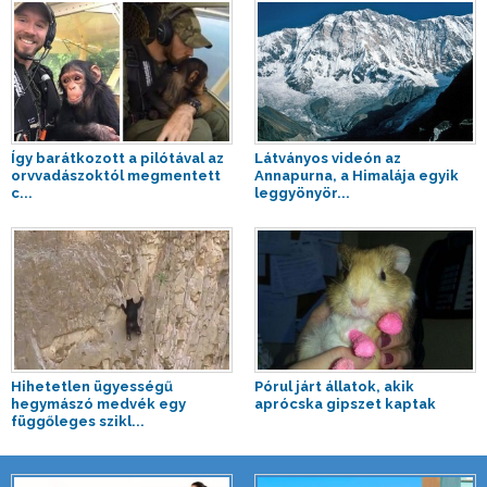
Így barátkozott a pilótával az
Látványos videón az
orvvadászoktól megmentett
Annapurna, a Himalája egyik
c...
leggyönyör...
Hihetetlen ügyességű
Pórul járt állatok, akik
hegymászó medvék egy
aprócska gipszet kaptak
függőleges szikl...