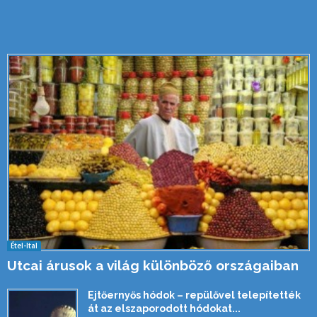
Étel-Ital
Utcai árusok a világ különböző országaiban
Ejtőernyős hódok – repülővel telepítették
át az elszaporodott hódokat...