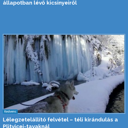
állapotban lévő kicsinyeiről
Kedvenc
Lélegzetelállító felvétel – téli kirándulás a
Plitvicei-tavaknál