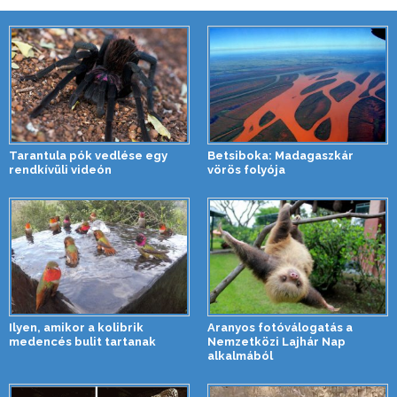
Tarantula pók vedlése egy
Betsiboka: Madagaszkár
rendkívüli videón
vörös folyója
Ilyen, amikor a kolibrik
Aranyos fotóválogatás a
medencés bulit tartanak
Nemzetközi Lajhár Nap
alkalmából