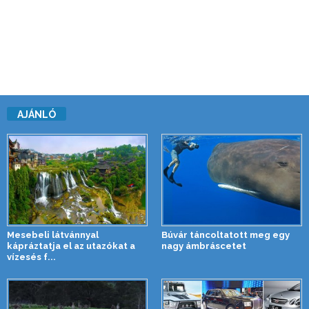
AJÁNLÓ
Mesebeli látvánnyal
Búvár táncoltatott meg egy
kápráztatja el az utazókat a
nagy ámbráscetet
vízesés f...