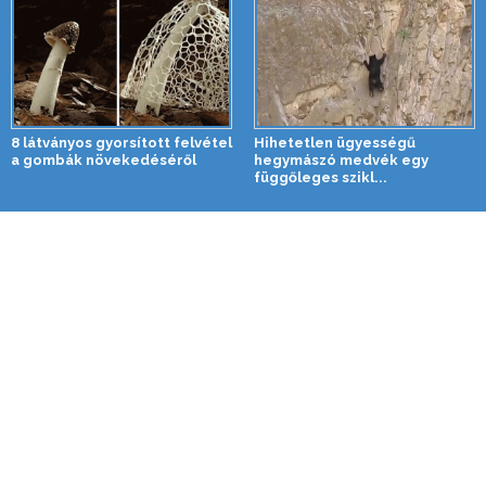
8 látványos gyorsított felvétel
Hihetetlen ügyességű
a gombák növekedéséről
hegymászó medvék egy
függőleges szikl...