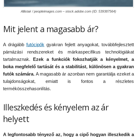
Allistair / peopleimages.com – stock.adobe.com (ID: 539387564)
Mit jelent a magasabb ár?
A drágább
fut
ó
cip
ők
gyakran fejlett anyagokat, továbbfejlesztett
párnázási rendszereket és márkaspecifikus technológiákat
tartalmaznak.
Ezek a funkci
ó
k fokozhatják a k
é
nyelmet, a
boka megfelelő
tart
ását
é
s a stabilit
ást, kül
ö
n
ö
sen a gyakran
fut
ó
k számá
ra.
A magasabb ár azonban nem garantálja ezeket a
tulajdonságokat, emiatt is fontos a részletes
termékösszehasonlítás.
Illeszkedés és kényelem az ár
helyett
A legfontosabb t
é
nyező az, hogy a cipő hogyan illeszkedik a