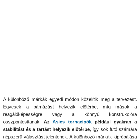
A különböző márkák egyedi módon közelítik meg a tervezést.
Egyesek a párnázást helyezik előtérbe, míg mások a
reagálóképességre vagy a könnyű konstrukcióra
összpontosítanak.
Az
Asics tornacipők
p
é
ldául gyakran a
stabilitást
é
s a tartást helyezik előt
é
rbe
, így sok futó számára
népszerű választást jelentenek. A különböző márkák kipróbálása