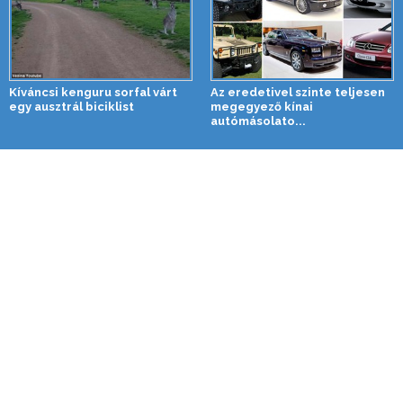
Kíváncsi kenguru sorfal várt
Az eredetivel szinte teljesen
egy ausztrál biciklist
megegyező kínai
autómásolato...