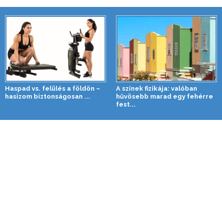
Haspad vs. felülés a földön –
A színek fizikája: valóban
hasizom biztonságosan ...
hűvösebb marad egy fehérre
fest...