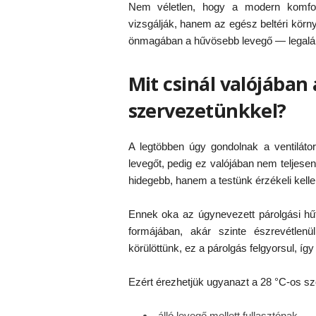
Nem véletlen, hogy a modern komfor
vizsgálják, hanem az egész beltéri körn
önmagában a hűvösebb levegő — legaláb
Mit csinál valójában
szervezetünkkel?
A legtöbben úgy gondolnak a ventiláto
levegőt, pedig ez valójában nem teljes
hidegebb, hanem a testünk érzékeli kel
Ennek oka az úgynevezett párolgási h
formájában, akár szinte észrevétle
körülöttünk, ez a párolgás felgyorsul, így 
Ezért érezhetjük ugyanazt a 28 °C-os sz
álló levegő mellett fullasztónak,