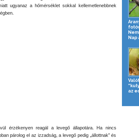
iatt ugyanaz a hőmérséklet sokkal kellemetlenebbnek
iségben.
Aran
fotó
Nemz
Nap 
Való
“kut
az e
vül érzékenyen reagál a levegő állapotára. Ha nincs
ban párolog el az izzadság, a levegő pedig „állottnak” és