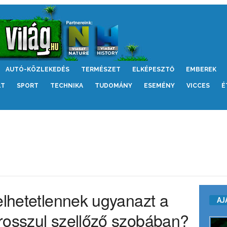
AUTÓ-KÖZLEKEDÉS
TERMÉSZET
ELKÉPESZTŐ
EMBEREK
LT
SPORT
TECHNIKA
TUDOMÁNY
ESEMÉNY
VICCES
É
elhetetlennek ugyanazt a
AJ
rosszul szellőző szobában?