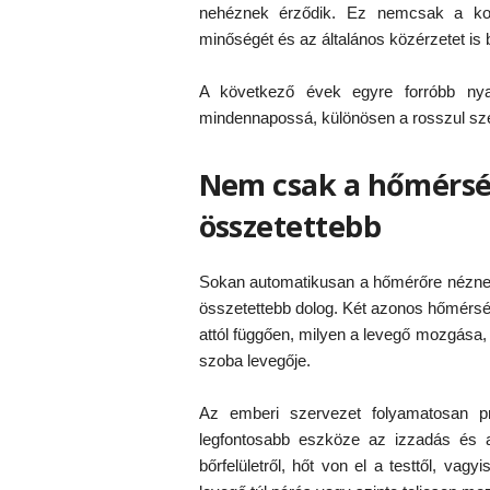
nehéznek érződik. Ez nemcsak a komf
minőségét és az általános közérzetet is b
A következő évek egyre forróbb nya
mindennapossá, különösen a rosszul sze
Nem csak a hőmérsék
összetettebb
Sokan automatikusan a hőmérőre néznek,
összetettebb dolog. Két azonos hőmérsék
attól függően, milyen a levegő mozgása,
szoba levegője.
Az emberi szervezet folyamatosan pr
legfontosabb eszköze az izzadás és a
bőrfelületről, hőt von el a testtől, va