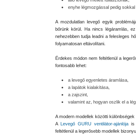
enyhe légmozgással pedig sokkal 
A mozdulatlan levegő egyik problémája
bőrünk körül. Ha nincs légáramlás, ez 
nehezebben tudja leadni a felesleges h
folyamatosan eltávolítani.
Érdekes módon nem feltétlenül a legerőse
fontosabb lehet:
a levegő egyenletes áramlása,
a lapátok kialakítása,
a zajszint,
valamint az, hogyan oszlik el a l
A modern modellek közötti különbségek e
A
Levegő GURU ventilátor-ajánlója
is 
feltétlenül a legerősebb modellek bizon