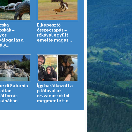
cska
Elképesztő
oskák –
összecsapás –
yos
rókával együtt
válogatás a
emelte magas...
ly...
e di Saturnia
Így barátkozott a
ratlan
pilótával az
álforrás
orvvadászoktól
kánában
megmentett c...