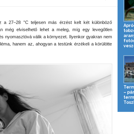
z a 27–28 °C teljesen más érzést kelt két különböző
Apró
an még elviselhető lehet a meleg, míg egy levegőtlen
tobz
aran
té és nyomasztóvá válik a környezet. Ilyenkor gyakran nem
fotó
éma, hanem az, ahogyan a testünk érzékeli a körülötte
veszé
Term
– pá
term
Tosz