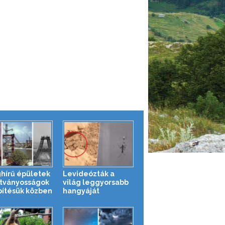
ghírű épületek
Levideózták a
átványosságok
világ leggyorsabb
pítésük közben
hangyáját