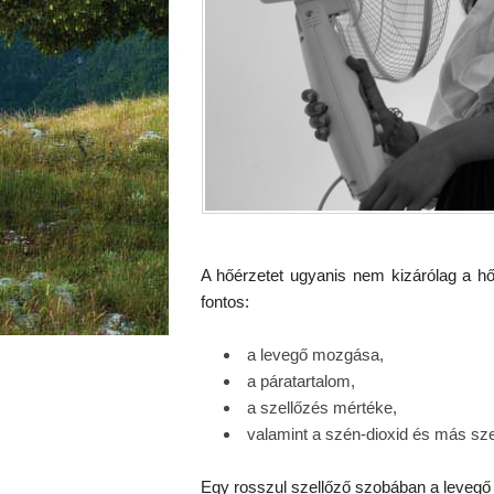
A hőérzetet ugyanis nem kizárólag a h
fontos:
a levegő mozgása,
a páratartalom,
a szellőzés mértéke,
valamint a szén-dioxid és más sz
Egy rosszul szellőző szobában a levegő 