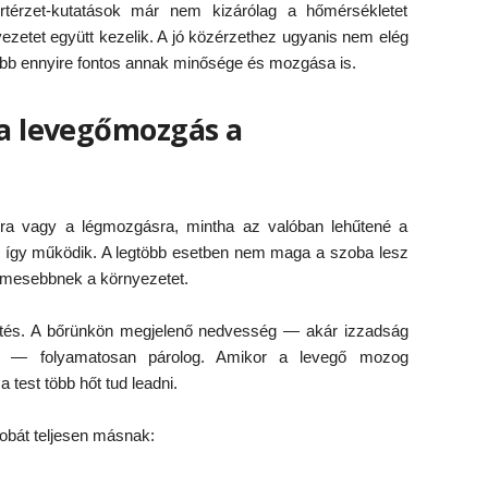
térzet-kutatások már nem kizárólag a hőmérsékletet
yezetet együtt kezelik. A jó közérzethez ugyanis nem elég
b ennyire fontos annak minősége és mozgása is.
 a levegőmozgás a
rra vagy a légmozgásra, mintha az valóban lehűtené a
en így működik. A legtöbb esetben nem maga a szoba lesz
lemesebbnek a környezetet.
űtés. A bőrünkön megjelenő nedvesség — akár izzadság
nül — folyamatosan párolog. Amikor a levegő mozog
a test több hőt tud leadni.
obát teljesen másnak: