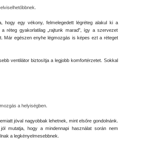
elviselhetőbbnek.
, hogy egy vékony, felmelegedett légréteg alakul ki a
a réteg gyakorlatilag „rajtunk marad”, így a szervezet
őt. Már egészen enyhe légmozgás is képes ezt a réteget
bb ventilátor biztosítja a legjobb komfortérzetet. Sokkal
égmozgás a helyiségben.
miatt jóval nagyobbak lehetnek, mint elsőre gondolnánk.
jól mutatja, hogy a mindennapi használat során nem
yulnak a legkényelmesebbnek.