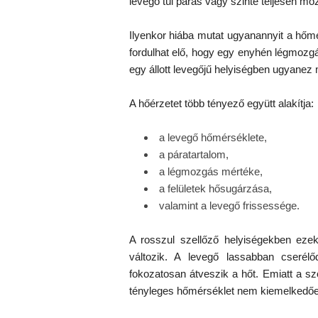
levegő túl párás vagy szinte teljesen mo
Ilyenkor hiába mutat ugyanannyit a hőmé
fordulhat elő, hogy egy enyhén légmoz
egy állott levegőjű helyiségben ugyanez m
A hőérzetet több tényező együtt alakítja:
a levegő hőmérséklete,
a páratartalom,
a légmozgás mértéke,
a felületek hősugárzása,
valamint a levegő frissessége.
A rosszul szellőző helyiségekben ezek
változik. A levegő lassabban cserélő
fokozatosan átveszik a hőt. Emiatt a sz
tényleges hőmérséklet nem kiemelkedő