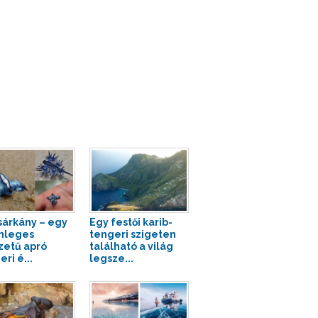
sárkány – egy
Egy festői karib-
nleges
tengeri szigeten
zetű apró
található a világ
ri é...
legsze...