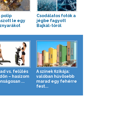
 polip
Csodálatos fotók a
szott le egy
jégbe fagyott
sznyarákot
Bajkál-tóról
ad vs. felülés
A színek fizikája:
ldön – hasizom
valóban hűvösebb
nságosan ...
marad egy fehérre
fest...