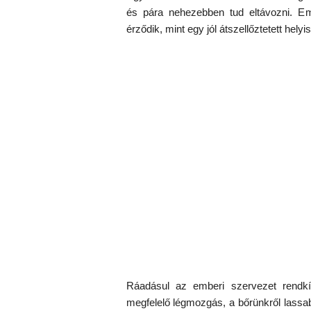
és pára nehezebben tud eltávozni. Em
érződik, mint egy jól átszellőztetett hely
Ráadásul az emberi szervezet rendkí
megfelelő légmozgás, a bőrünkről lassab