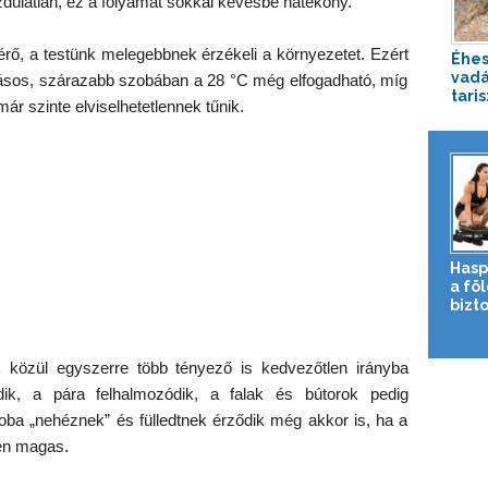
zdulatlan, ez a folyamat sokkal kevésbé hatékony.
rő, a testünk melegebbnek érzékeli a környezetet. Ezért
Éhes
vadá
gásos, szárazabb szobában a 28 °C még elfogadható, míg
tari
ár szinte elviselhetetlennek tűnik.
Hasp
a fö
bizto
 közül egyszerre több tényező is kedvezőtlen irányba
dik, a pára felhalmozódik, a falak és bútorok pedig
oba „nehéznek” és fülledtnek érződik még akkor is, ha a
en magas.