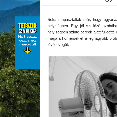
Sokan tapasztalták már, hogy ugyana
helyiségben. Egy jól szellőző szobáb
helyiségben szinte percek alatt fülledt
maga a hőmérséklet a legnagyobb probl
lévő levegőt.