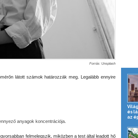
Forrás: Unsplash
őmérőn látott számok határozzák meg. Legalább ennyire
Vilá
és l
az é
ennyező anyagok koncentrációja.
gyorsabban felmelegszik, miközben a test által leadott hő