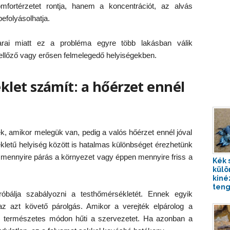
ortérzetet rontja, hanem a koncentrációt, az alvás
efolyásolhatja.
rai miatt ez a probléma egyre több lakásban válik
llőző vagy erősen felmelegedő helyiségekben.
let számít: a hőérzet ennél
 amikor melegük van, pedig a valós hőérzet ennél jóval
letű helyiség között is hatalmas különbséget érezhetünk
 mennyire párás a környezet vagy éppen mennyire friss a
Kék 
külö
kiné
tenge
óbálja szabályozni a testhőmérsékletét. Ennek egyik
z azt követő párolgás. Amikor a verejték elpárolog a
gyis természetes módon hűti a szervezetet. Ha azonban a