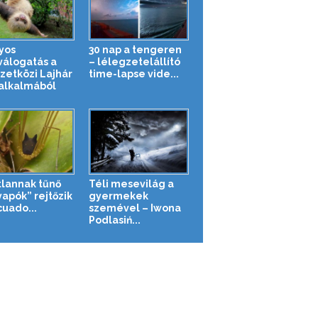
yos
30 nap a tengeren
válogatás a
– lélegzetelállító
etközi Lajhár
time-lapse vide...
alkalmából
tlannak tűnő
Téli mesevilág a
yapók” rejtőzik
gyermekek
cuado...
szemével – Iwona
Podlasiń...