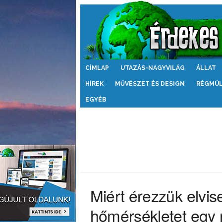
Érdekes
CÍMLAP
UTAZÁS-NAGYVILÁG
ÁLLAT
Világ
HÍREK
MŰVÉSZET ÉS DESIGN
RÉGMÚ
EGYÉB
Miért érezzük elvis
hőmérsékletet egy 