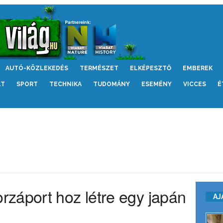
AUTÓ-KÖZLEKEDÉS
TERMÉSZET
ELKÉPESZTŐ
EMBEREK
LT
SPORT
TECHNIKA
TUDOMÁNY
ESEMÉNY
VICCES
É
záport hoz létre egy japán
AJ