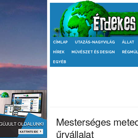
Érdekes
CÍMLAP
UTAZÁS-NAGYVILÁG
ÁLLAT
Világ
HÍREK
MŰVÉSZET ÉS DESIGN
RÉGMÚ
EGYÉB
Mesterséges meteor
űrvállalat