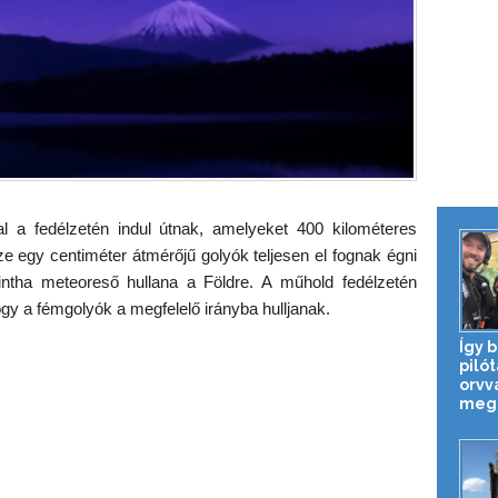
 a fedélzetén indul útnak, amelyeket 400 kilométeres
 egy centiméter átmérőjű golyók teljesen el fognak égni
mintha meteoreső hullana a Földre. A műhold fedélzetén
gy a fémgolyók a megfelelő irányba hulljanak.
Így 
pilót
orvv
megm