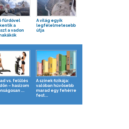
ó fürdővel
A világ egyik
kentik a
legfélelmetesebb
sszt a vadon
útja
makákók
ad vs. felülés
A színek fizikája:
ldön – hasizom
valóban hűvösebb
nságosan ...
marad egy fehérre
fest...