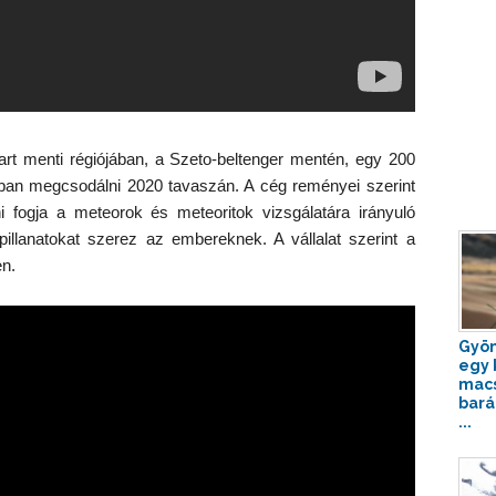
art menti régiójában, a Szeto-beltenger mentén, egy 200
bban megcsodálni 2020 tavaszán. A cég reményei szerint
eni fogja a meteorok és meteoritok vizsgálatára irányuló
illanatokat szerez az embereknek. A vállalat szerint a
n.
Gyön
egy 
mac
bará
...