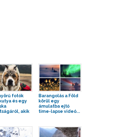
yörű fotók
Barangolás a Föld
kutya és egy
körül egy
ska
ámulatba ejtő
tságáról, akik
time-lapse videó...