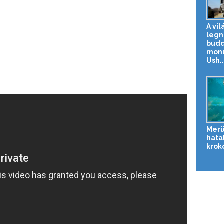
A vil
legn
budd
monu
Ush..
Merü
hata
krok