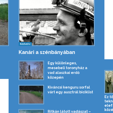
Kedvenc
Kanári a szénbányában
Egy különleges,
mesebeli toronyház a
vad alaszkai erdő
közepén
Kíváncsi kenguru sorfal
várt egy ausztrál biciklist
Ez t
tekn
elef
közé
Ritkán látott vadászat –