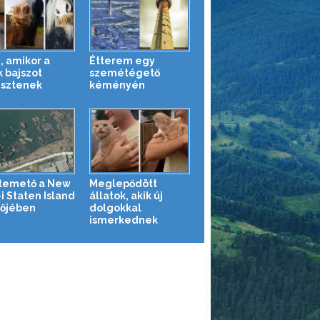
, amikor a
Étterem egy
k bajszot
szemétégető
sztenek
kéményén
temető a New
Meglepődött
i Staten Island
állatok, akik új
tőjében
dolgokkal
ismerkednek