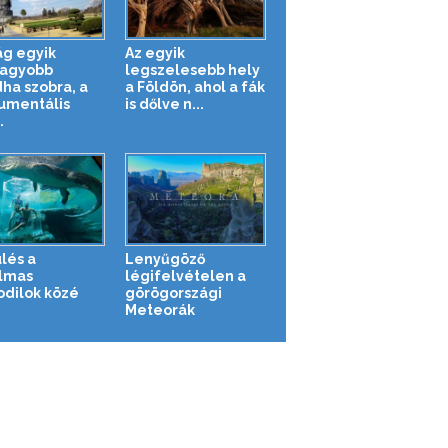
ág egyik
Az egyik
agyobb
legszelesebb hely
ha szobra, a
a Földön, ahol a fák
mentális
is dőlve n...
.
lés a
Lenyűgöző
lmas
légifelvételen a
odilok közé
görögországi
Meteorák