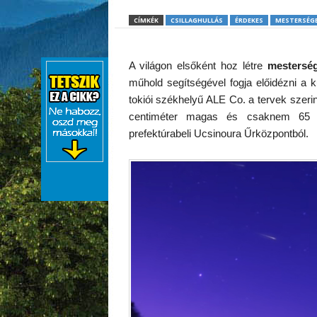
CÍMKÉK
CSILLAGHULLÁS
ÉRDEKES
MESTERSÉG
A világon elsőként hoz létre
mestersé
műhold segítségével fogja előidézni a k
tokiói székhelyű ALE Co. a tervek szerin
centiméter magas és csaknem 65 k
prefektúrabeli Ucsinoura Űrközpontból.