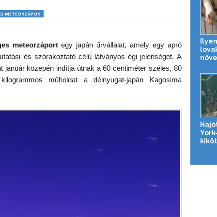
ES METEORZÁPOR
Ilyen
ges meteorzáport
egy japán űrvállalat, amely egy apró
lova
utatási és szórakoztató célú látványos égi jelenséget. A
növe
t január közepén indítja útnak a 60 centiméter széles, 80
ilogrammos műholdat a délnyugat-japán Kagosima
Hajó
York-
kikö