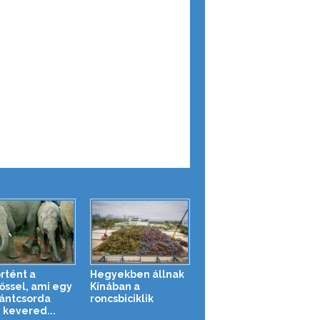
örtént a
Hegyekben állnak
őssel, ami egy
Kínában a
ántcsorda
roncsbiciklik
 kevered...