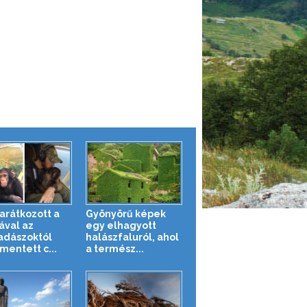
barátkozott a
Gyönyörű képek
ával az
egy elhagyott
adászoktól
halászfaluról, ahol
entett c...
a termész...