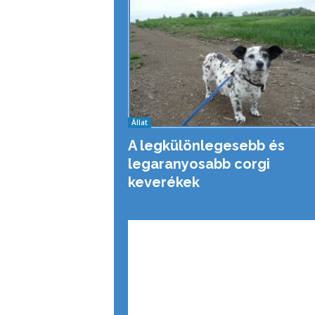
Állat
A legkülönlegesebb és
legaranyosabb corgi
keverékek