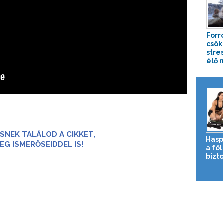
Forr
csök
stre
élő 
SNEK TALÁLOD A CIKKET,
Hasp
EG ISMERŐSEIDDEL IS!
a fö
bizto