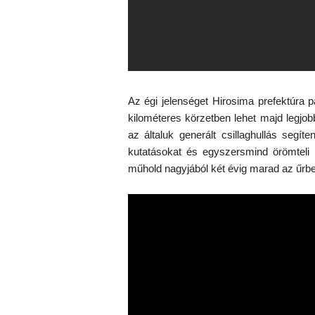
Az égi jelenséget Hirosima prefektúra p
kilométeres körzetben lehet majd legjo
az általuk generált csillaghullás segít
kutatásokat és egyszersmind örömteli p
műhold nagyjából két évig marad az űrbe