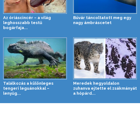
Az óriáscincér – a világ
Búvár táncoltatott meg egy
leghosszabb testű
nagy ámbráscetet
bogárfaja...
Találkozás a különleges
Meredek hegyoldalon
tengeri leguánokkal –
zuhanva ejtette el zsákmányát
lenyűg...
a hópárd...