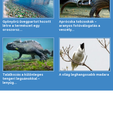
Gyönyörű üvegpartot hozott
Aprócska tobzoskák –
létre a természet egy
aranyos fotóválogatás a
oroszorsz...
veszély...
Találkozás a különleges
A világ leghangosabb madara
tengeri leguánokkal –
lenyűg...