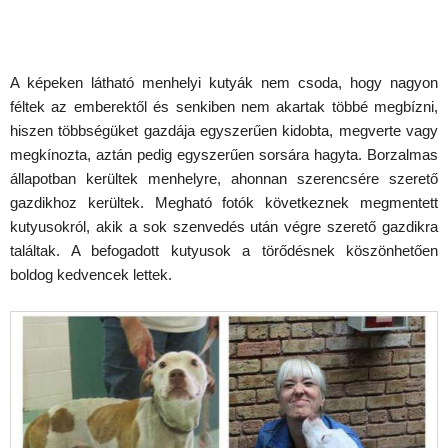
A képeken látható menhelyi kutyák nem csoda, hogy nagyon
féltek az emberektől és senkiben nem akartak többé megbízni,
hiszen többségüket gazdája egyszerűen kidobta, megverte vagy
megkínozta, aztán pedig egyszerűen sorsára hagyta. Borzalmas
állapotban kerültek menhelyre, ahonnan szerencsére szerető
gazdikhoz kerültek. Megható fotók következnek megmentett
kutyusokról, akik a sok szenvedés után végre szerető gazdikra
találtak. A befogadott kutyusok a törődésnek köszönhetően
boldog kedvencek lettek.