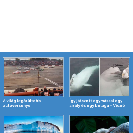
A világ legőrültebb
Így játszott egymással egy
autóversenye
sirály és egy beluga – Videó