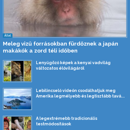
Állat
Meleg vizű forrásokban fürdőznek a japán
makákók a zord téli időben
Lenyűgöző képek a kenyai vadvilág
változatos élővilágáról
Lebilincselő videón csodálhatjuk meg
Amerika legmélyebb és legtisztább tavá...
A legextrémebb tradicionális
testmódosítások