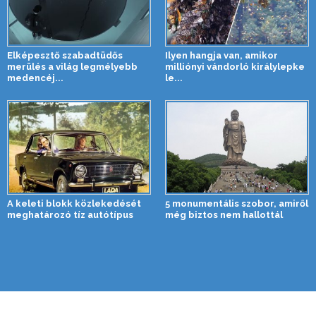
Elképesztő szabadtüdős
Ilyen hangja van, amikor
merülés a világ legmélyebb
milliónyi vándorló királylepke
medencéj...
le...
A keleti blokk közlekedését
5 monumentális szobor, amiről
meghatározó tíz autótípus
még biztos nem hallottál