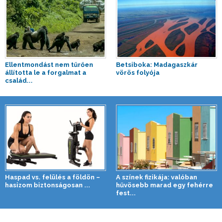
Ellentmondást nem tűrően
Betsiboka: Madagaszkár
állította le a forgalmat a
vörös folyója
család...
Haspad vs. felülés a földön –
A színek fizikája: valóban
hasizom biztonságosan ...
hűvösebb marad egy fehérre
fest...