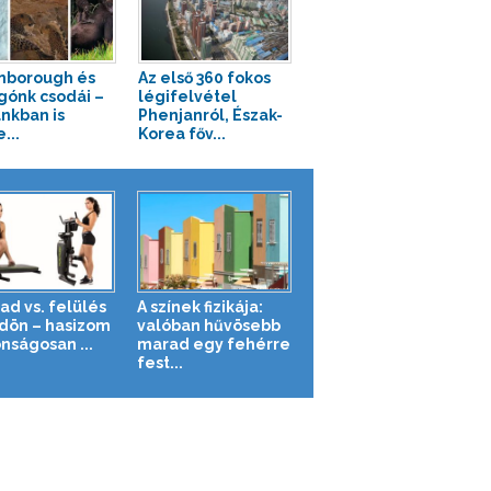
nborough és
Az első 360 fokos
gónk csodái –
légifelvétel
nkban is
Phenjanról, Észak-
...
Korea főv...
ad vs. felülés
A színek fizikája:
ldön – hasizom
valóban hűvösebb
nságosan ...
marad egy fehérre
fest...