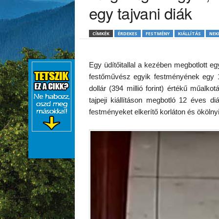
egy tajvani diák
CÍMKÉK
ÉRDEKES
FESTMÉNY
KIÁLLÍTÁS
NEK
Egy üdítőitallal a kezében megbotlott 
festőművész egyik festményének egy 12
dollár (394 millió forint) értékű műalkot
tajpeji kiállításon megbotló 12 éves d
festményeket elkerítő korláton és ökölny