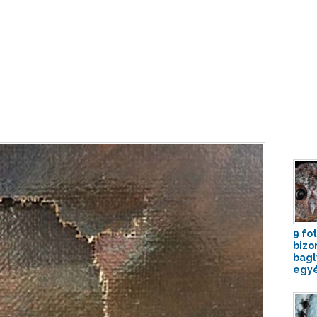
9 fo
bizo
bagl
egyé