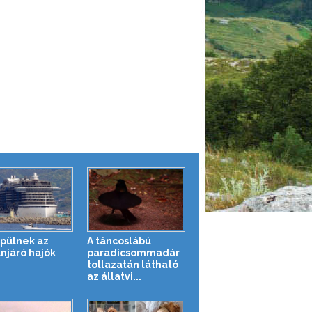
épülnek az
A táncoslábú
njáró hajók
paradicsommadár
tollazatán látható
az állatvi...