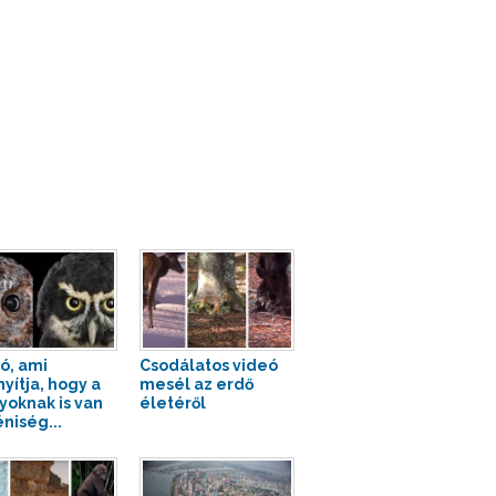
tó, ami
Csodálatos videó
nyítja, hogy a
mesél az erdő
yoknak is van
életéről
niség...