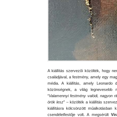
A kiállítás szervezői közölték, hogy nem
családjával, a festmény, amely egy magá
média. A kiállítás, amely Leonardo 
közönségnek, a világ legnevesebb 
“
Valamennyi festmény valódi, nagyon ri
örök lesz
” – közölték a kiállítás szerve
kiállításra kölcsönzött műalkotásban 
csendéletfestője volt. A megsérült
Vi