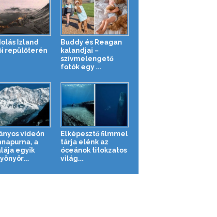
olás Izland
Buddy és Reagan
ői repülőterén
kalandjai –
szívmelengető
fotók egy ...
ányos videón
Elképesztő filmmel
nnapurna, a
tárja elénk az
lája egyik
óceánok titokzatos
yönyör...
világ...