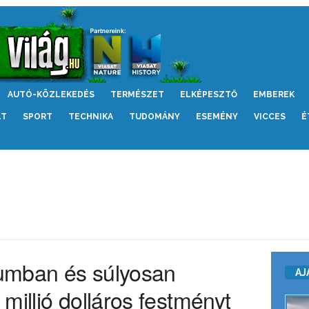
AUTÓ-KÖZLEKEDÉS
TERMÉSZET
ELKÉPESZTŐ
EMBEREK
LT
SPORT
TECHNIKA
TUDOMÁNY
ESEMÉNY
VICCES
É
umban és súlyosan
AJ
millió dolláros festményt