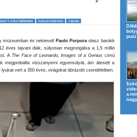
IESETT A FESTMÉNYNEK
PAOLO PORPORA
TAJVAN
Döbb
boly
pusz
egy múzeumban és nekiesett
Paolo Porpora
olasz barokk
 éves tajvani diák, súlyosan megrongálva a 1,5 millió
ást. A
The Face of Leonardo, Images of a Genius
című
iák megpróbálta visszanyerni egyensúlyát, ám átesett a
i lyukat vert a 350 éves, virágokat ábrázoló csendéletben.
Széd
vide
a mi
nagy.