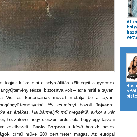
Atte
boly
hazá
vette
 fogják kifizettetni a helyreállítás költségeit a gyermek
Hasp
ngyűjtemény része, biztosítva volt – adta hírül a tajvani
a fö
bizto
da Vici és kortársainak műveit mutatja be a tajvani
magángyűjteményeiből 55 festményt hozott
Tajvan
ra.
tka és értékes. Ha bármelyik mű megsérül, akkor a kár
zői, hozzátéve, hogy először fordult elő, hogy egy tajvani
kár keletkezett.
Paolo Porpora
a késő barokk neves
rágok
című műve 200 centiméter magas. Az európai