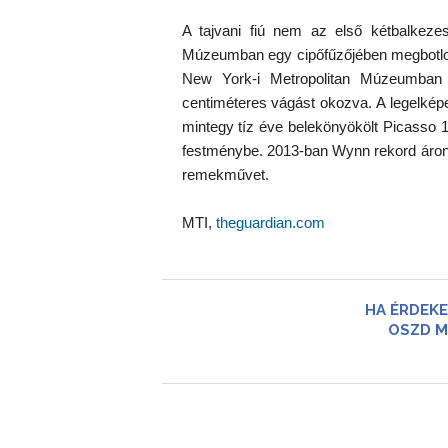
A tajvani fiú nem az első kétbalkeze
Múzeumban egy cipőfűzőjében megbotlott
New York-i Metropolitan Múzeumban 
centiméteres vágást okozva. A legelkép
mintegy tíz éve belekönyökölt Picasso
festménybe. 2013-ban Wynn rekord áron, 15
remekművet.
MTI,
theguardian.com
HA ÉRDEKE
OSZD M