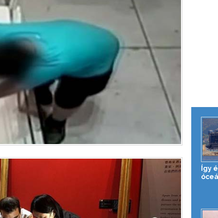
Így 
óceá