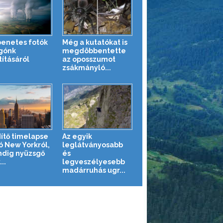
enetes fotók
Még a kutatókat is
gónk
megdöbbentette
tításáról
az oposszumot
zsákmányló...
ítő timelapse
Az egyik
ó New Yorkról,
leglátványosabb
ndig nyüzsgő
és
..
legveszélyesebb
madárruhás ugr...