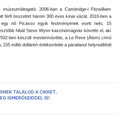
s múzeumlátogató: 2006-ban a Cambridge-i Fitzwilliam
 férfi összetört három 300 éves kínai vázát. 2010-ben a
egy nő Picasso egyik festményének esett neki, 15
esztőbb hibát Steve Wynn kaszinómágnás követte el, aki
 1932-ben készült mesterművébe, a Le Reve (Álom) című
5 millió dollárért értékesítette a páratlanul helyreállított
SNEK TALÁLOD A CIKKET,
EG ISMERŐSEIDDEL IS!