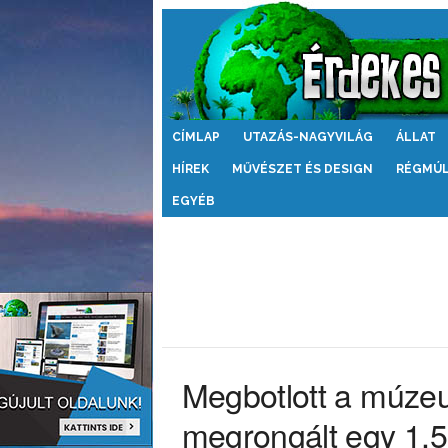
Érdekes
CÍMLAP
UTAZÁS-NAGYVILÁG
ÁLLAT
Világ
HÍREK
MŰVÉSZET ÉS DESIGN
RÉGMÚ
EGYÉB
Megbotlott a múze
megrongált egy 1,5 