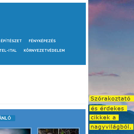
ÉPÍTÉSZET
FÉNYKÉPEZÉS
TEL-ITAL
KÖRNYEZETVÉDELEM
ÁNLÓ