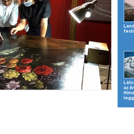
Land
fest
Látv
az A
Hima
legg