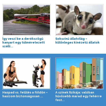
Így veszi be a derékszögű
Sokszínű állatvilág –
kanyart egy túlméretezett
különleges kinézetű állatok
szállí...
Haspad vs. felülés a földön –
A színek fizikája: valóban
hasizom biztonságosan ...
hűvösebb marad egy fehérre
fest...