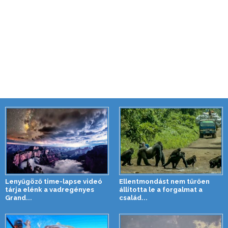
Lenyűgöző time-lapse videó
Ellentmondást nem tűrően
tárja elénk a vadregényes
állította le a forgalmat a
Grand...
család...