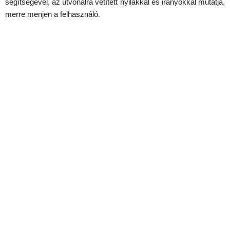
segítségével, az útvonalra vetített nyilakkal és irányokkal mutatja,
merre menjen a felhasználó.