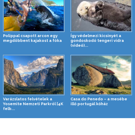
Polippal csapott arcon egy
Így védelmezi kicsinyét a
megdöbbent kajakost a fóka
gondoskodó tengeri vidra
(videó)...
Varázslatos felvételek a
Casa do Penedo – a mesébe
Yosemite Nemzeti Parkról [4K
illő portugál kőház
felb...