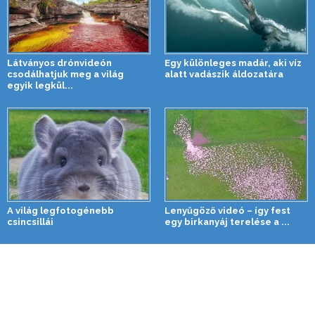
Látványos drónvideón
Egy különleges madár, aki víz
csodálhatjuk meg a világ
alatt vadászik áldozatára
egyik legkül...
A világ legfotogénebb
Lenyűgöző videó – így fest
csincsillái
egy birkanyáj terelése a ...