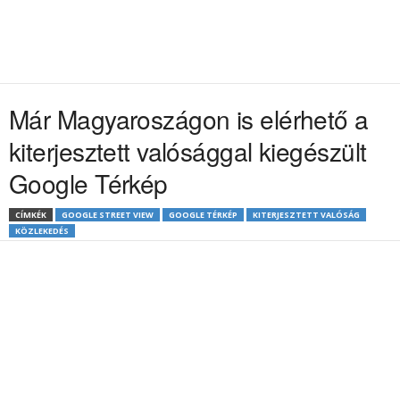
Már Magyaroszágon is elérhető a
kiterjesztett valósággal kiegészült
Google Térkép
CÍMKÉK
GOOGLE STREET VIEW
GOOGLE TÉRKÉP
KITERJESZTETT VALÓSÁG
KÖZLEKEDÉS