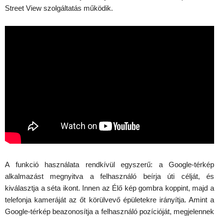
Street View szolgáltatás működik.
A funkció használata rendkívül egyszerű: a Google-térkép
alkalmazást megnyitva a felhasználó beírja úti célját, és
kiválasztja a séta ikont. Innen az Élő kép gombra koppint, majd a
telefonja kameráját az őt körülvevő épületekre irányítja. Amint a
Google-térkép beazonosítja a felhasználó pozícióját, megjelennek