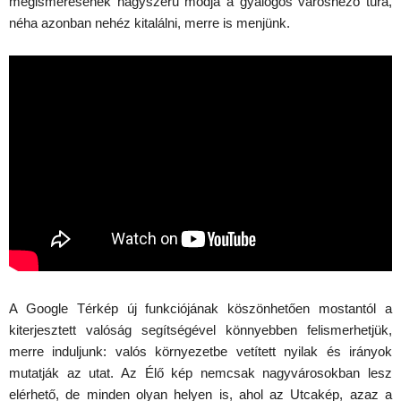
megismerésének nagyszerű módja a gyalogos városnéző túra,
néha azonban nehéz kitalálni, merre is menjünk.
A Google Térkép új funkciójának köszönhetően mostantól a
kiterjesztett valóság segítségével könnyebben felismerhetjük,
merre induljunk: valós környezetbe vetített nyilak és irányok
mutatják az utat. Az Élő kép nemcsak nagyvárosokban lesz
elérhető, de minden olyan helyen is, ahol az Utcakép, azaz a