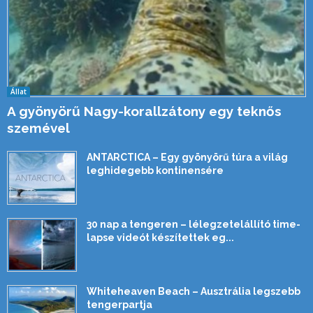
Állat
A gyönyörű Nagy-korallzátony egy teknős
szemével
ANTARCTICA – Egy gyönyörű túra a világ
leghidegebb kontinensére
30 nap a tengeren – lélegzetelállító time-
lapse videót készítettek eg...
Whiteheaven Beach – Ausztrália legszebb
tengerpartja