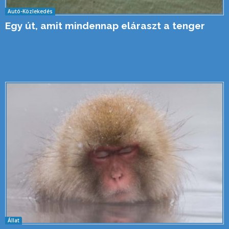
Autó-Közlekedés
Egy út, amit mindennap eláraszt a tenger
Állat