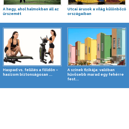
A hegy, ahol halmokban áll az
Utcai árusok a világ különböző
űrszemét
országaiban
Haspad vs. felülés a földön –
A színek fizikája: valóban
hasizom biztonságosan ...
hűvösebb marad egy fehérre
fest...