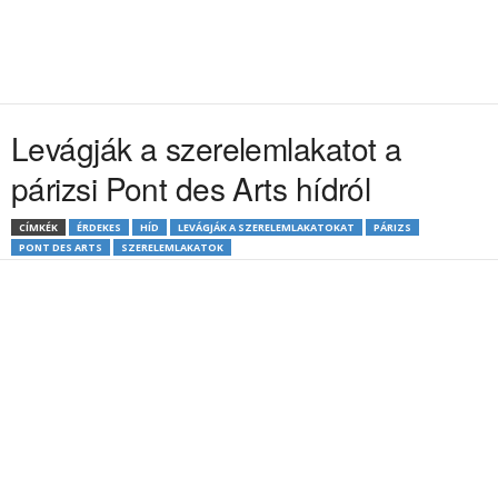
Levágják a szerelemlakatot a
párizsi Pont des Arts hídról
CÍMKÉK
ÉRDEKES
HÍD
LEVÁGJÁK A SZERELEMLAKATOKAT
PÁRIZS
PONT DES ARTS
SZERELEMLAKATOK