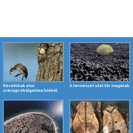
Récefiókák első
A természet utat tör magának
szárnypróbálgatása [videó]