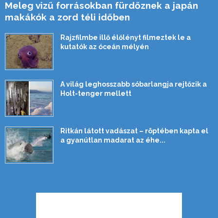
Meleg vizű forrásokban fürdőznek a japán
makákók a zord téli időben
Rajzfilmbe illő élőlényt filmeztek le a
kutatók az óceán mélyén
A világ leghosszabb sóbarlangja rejtőzik a
Holt-tenger mellett
Ritkán látott vadászat – röptében kapta el
a gyanútlan madarat az éhe...