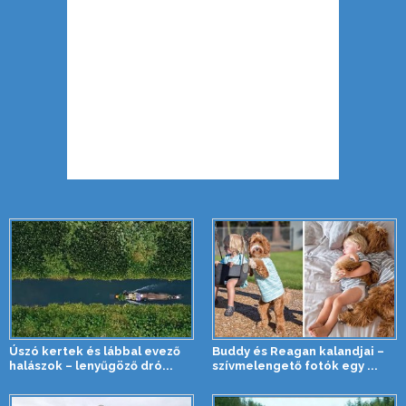
Úszó kertek és lábbal evező
Buddy és Reagan kalandjai –
halászok – lenyűgöző dró...
szívmelengető fotók egy ...