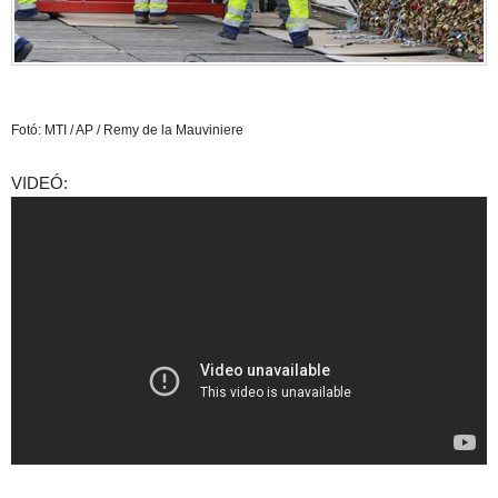
Fotó: MTI / AP / Remy de la Mauviniere
VIDEÓ: