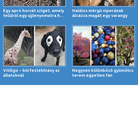
Egy apró horvát sziget, amely
Halálos mérgű viperának
felülről egy ujjlenyomatra h...
álcázza magát egy varangy
Vitiligo – bőrfestékhiány az
Negyven különböző gyümölcs
állatoknál
terem egyetlen fán