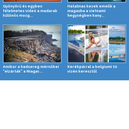
Gyönyörű és egyben
Hatalmas kezek emelik a
félelmetes videó a madarak
magasba a vietnami
különös mozg...
hegységben kany...
Amikor a hadsereg mérnökei
Kerékpárral a belgiumi tó
“elzárták” a Niagar...
vizén keresztül