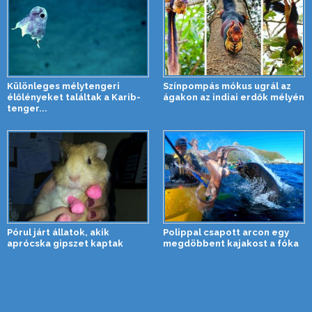
Különleges mélytengeri
Színpompás mókus ugrál az
élőlényeket találtak a Karib-
ágakon az indiai erdők mélyén
tenger...
Pórul járt állatok, akik
Polippal csapott arcon egy
aprócska gipszet kaptak
megdöbbent kajakost a fóka