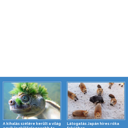
A kihalás szélére került a világ
Látogatás Japán híres róka