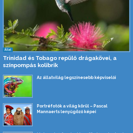
Állat
Trinidad és Tobago repülő drágakövei, a
színpompás kolibrik
Az állatvilág legszínesebb képviselői
Portréfotók a világ körül – Pascal
Mannaerts lenyűgöző képei