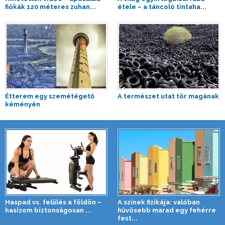
fiókák 120 méteres zuhan...
étele – a táncoló tintaha...
Étterem egy szemétégető
A természet utat tör magának
kéményén
Haspad vs. felülés a földön –
A színek fizikája: valóban
hasizom biztonságosan ...
hűvösebb marad egy fehérre
fest...