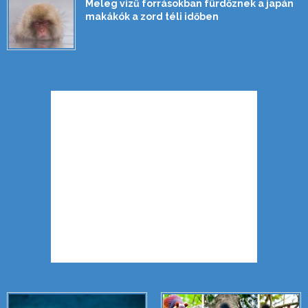
Meleg vizű forrásokban fürdőznek a japán
makákók a zord téli időben