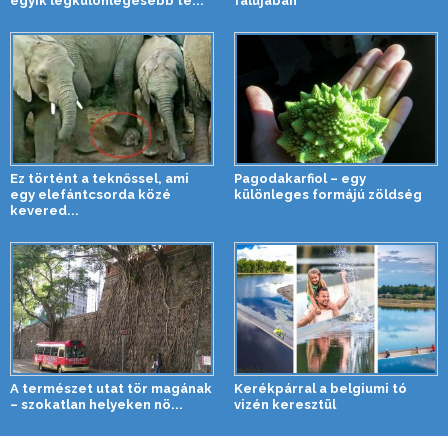
egyik legkülönlegesebb te...
falujában
Ez történt a teknőssel, ami
Pagodakarfiol – egy
egy elefántcsorda közé
különleges formájú zöldség
kevered...
A természet utat tör magának
Kerékpárral a belgiumi tó
– szokatlan helyeken nö...
vizén keresztül