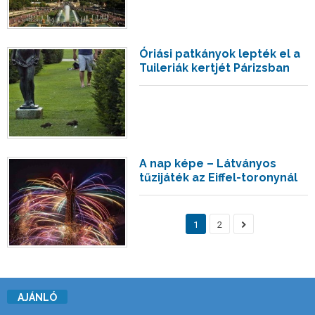
Óriási patkányok lepték el a
Tuileriák kertjét Párizsban
A nap képe – Látványos
tűzijáték az Eiffel-toronynál
1
2
AJÁNLÓ