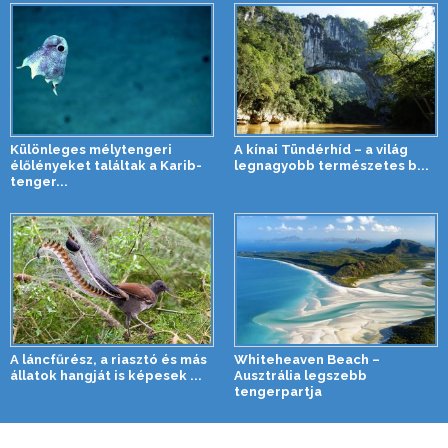
Különleges mélytengeri
A kínai Tündérhíd – a világ
élőlényeket találtak a Karib-
legnagyobb természetes b...
tenger...
A láncfűrész, a riasztó és más
Whiteheaven Beach –
állatok hangját is képesek ...
Ausztrália legszebb
tengerpartja