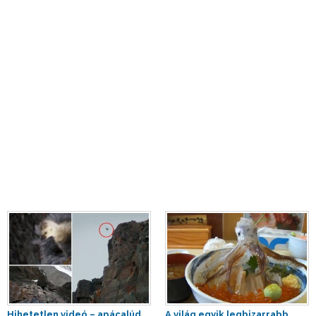
Hihetetlen videó – apácalúd
A világ egyik legbizarrabb