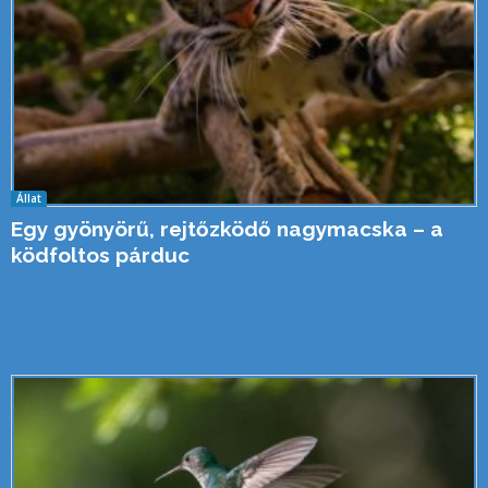
Állat
Egy gyönyörű, rejtőzködő nagymacska – a
ködfoltos párduc