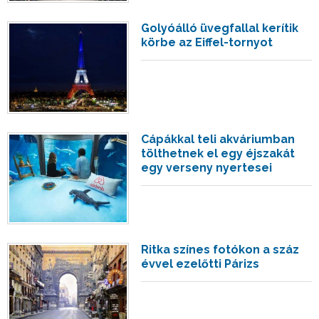
Golyóálló üvegfallal kerítik
körbe az Eiffel-tornyot
Cápákkal teli akváriumban
tölthetnek el egy éjszakát
egy verseny nyertesei
Ritka színes fotókon a száz
évvel ezelőtti Párizs