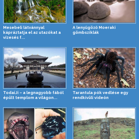
Mesebeli látvánnyal
A lenyűgöző Moeraki
kápráztatja el az utazókat a
gömbsziklák
vízesés f...
TodaiJi – a legnagyobb fából
Tarantula pók vedlése egy
épült templom a világon...
rendkívüli videón