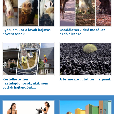
Ilyen, amikor a lovak bajszot
Csodálatos videó mesél az
növesztenek
erdő életéről
Kérlelhetetlen
A természet utat tör magának
háztulajdonosok, akik nem
voltak hajlandóak...