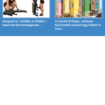
Haspad vs. felülés a földön –
A színek fizikája: valóban
hasizom biztonságosan ...
hűvösebb marad egy fehérre
fest...