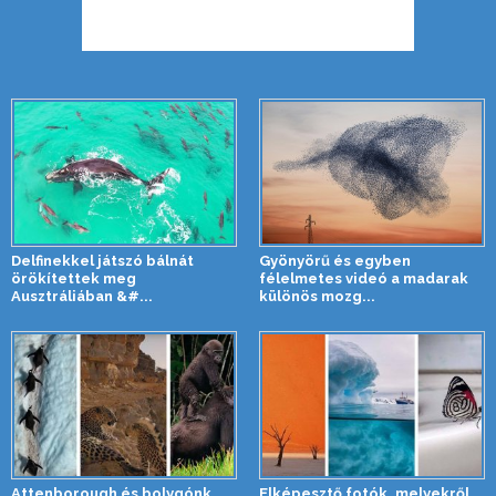
Delfinekkel játszó bálnát
Gyönyörű és egyben
örökítettek meg
félelmetes videó a madarak
Ausztráliában &#...
különös mozg...
Attenborough és bolygónk
Elképesztő fotók, melyekről