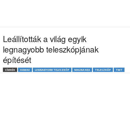
Leállították a világ egyik
legnagyobb teleszkópjának
építését
CÍMKÉK
HAWAII
LEGNAGYOBB TELESZKÓP
MAUNA KEA
TELESZKÓP
TMT