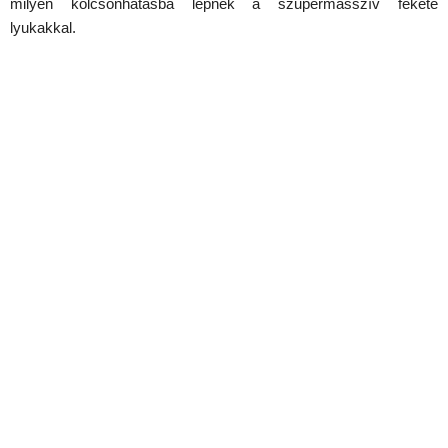
milyen kölcsönhatásba lépnek a szupermasszív fekete
lyukakkal.