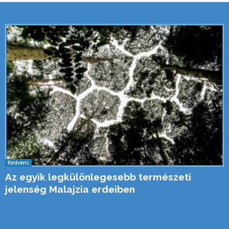
Kedvenc
Az egyik legkülönlegesebb természeti
jelenség Malajzia erdeiben