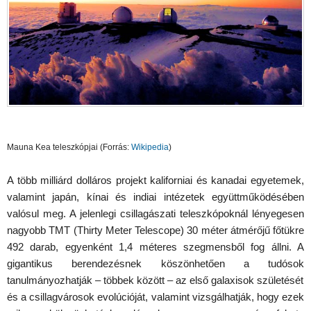
Mauna Kea teleszkópjai (Forrás:
Wikipedia
)
A több milliárd dolláros projekt kaliforniai és kanadai egyetemek,
valamint japán, kínai és indiai intézetek együttműködésében
valósul meg. A jelenlegi csillagászati teleszkópoknál lényegesen
nagyobb TMT (Thirty Meter Telescope) 30 méter átmérőjű főtükre
492 darab, egyenként 1,4 méteres szegmensből fog állni. A
gigantikus berendezésnek köszönhetően a tudósok
tanulmányozhatják – többek között – az első galaxisok születését
és a csillagvárosok evolúcióját, valamint vizsgálhatják, hogy ezek