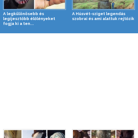
A legkülönösebb és
A Húsvét-sziget legendás
legijesztőbb élőlényeket
szobrai és ami alattuk rejtőzik
fogja ki a ten...