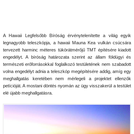
A Hawaii Legfelsőbb Bíróság érvénytelenítette a világ egyik
legnagyobb teleszkópja, a hawaii Mauna Kea vulkán csúcsára
tervezett harminc méteres tükörátmérőjű TMT építésére kiadott
engedélyt. A bíróság határozata szerint az állam földügyi és
természeti erőforrásokkal foglalkozó testületének nem szabadott
volna engedélyt adnia a teleszkóp megépítésére addig, amíg egy
meghallgatás keretében nem mérlegeli a projektet ellenzők
petícióját. A mostani döntés nyomán az ügy visszakerül a testület
elé újabb meghallgatásra.