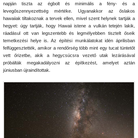
napján tiszta az égbolt és minimális a fény- és a
levegőszennyezettség mértéke. Ugyanakkor az őslakos
hawaiiak tiltakoznak a tervek ellen, mivel szent helynek tartják a
hegyet: úgy tartják, hogy Hawaii istene a vulkán tetején lakik,
ráadásul ott van legszentebb és legmélyebben tisztelt őseik
temetkezési helye is. Az építési munkálatokat idén áprilisban
felfüggesztették, amikor a rendőrség több mint egy tucat tüntetőt
vett őrizetbe, akik a hegycsúcsra vezető utak lezárásával
próbálták megakadályozni az építkezést, amelyet aztán
júniusban újraindítottak.