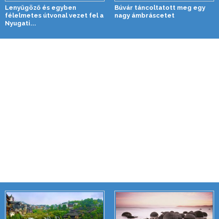
Lenyűgöző és egyben
Búvár táncoltatott meg egy
félelmetes útvonal vezet fel a
nagy ámbráscetet
Nyugati...