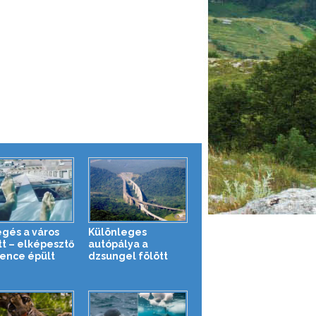
gés a város
Különleges
tt – elképesztő
autópálya a
nce épült
dzsungel fölött