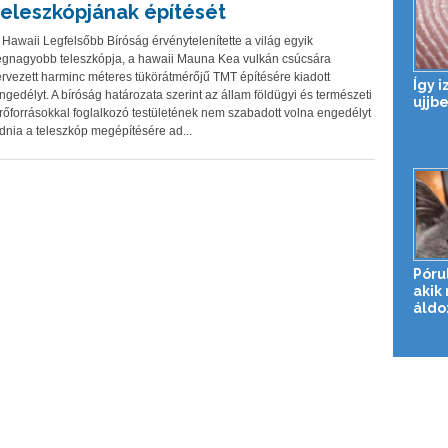
teleszkópjának építését
 Hawaii Legfelsőbb Bíróság érvénytelenítette a világ egyik
egnagyobb teleszkópja, a hawaii Mauna Kea vulkán csúcsára
ervezett harminc méteres tükörátmérőjű TMT építésére kiadott
Így 
ngedélyt. A bíróság határozata szerint az állam földügyi és természeti
ujjb
rőforrásokkal foglalkozó testületének nem szabadott volna engedélyt
dnia a teleszkóp megépítésére ad...
Póru
akik
áldo