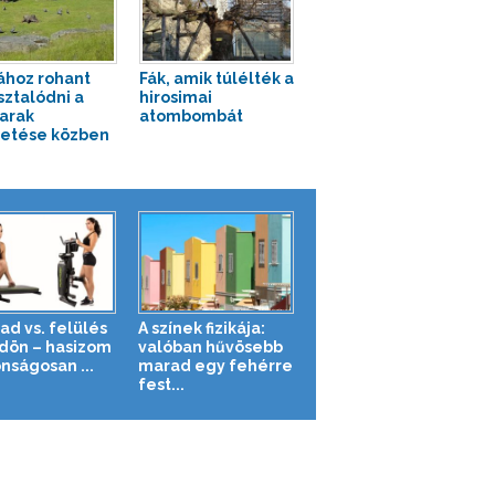
ához rohant
Fák, amik túlélték a
sztalódni a
hirosimai
arak
atombombát
etése közben
ad vs. felülés
A színek fizikája:
ldön – hasizom
valóban hűvösebb
nságosan ...
marad egy fehérre
fest...