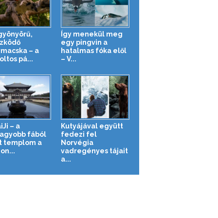
gyönyörű,
Így menekül meg
őzködő
egy pingvin a
macska – a
hatalmas fóka elől
ltos pá...
– V...
Ji – a
Kutyájával együtt
agyobb fából
fedezi fel
t templom a
Norvégia
on...
vadregényes tájait
a...