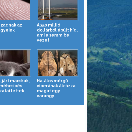
izzadnak az
A 350 millió
egyeink
dollárból épült híd,
ami a semmibe
vezet
l járt macskák,
Halálos mérgű
 méhcsípés
viperának álcázza
zatai lettek
magát egy
varangy