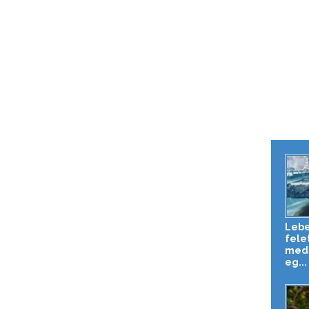
Lebe
fele
mede
eg...