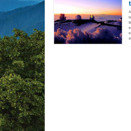
A
l
t
e
e
a