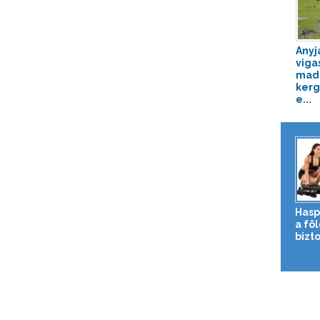
Anyj
viga
mad
kerg
e...
Hasp
a fö
bizto