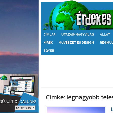
Érdekes
CÍMLAP
UTAZÁS-NAGYVILÁG
ÁLLAT
Világ
HÍREK
MŰVÉSZET ÉS DESIGN
RÉGMÚ
EGYÉB
Címke: legnagyobb tele