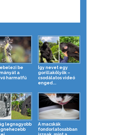
kebelezi be
Így nevet egy
mányát a
gorillakölyök –
vő harmatfű
csodálatos videó
enged...
lág legnagyobb
A macskák
egnehezebb
fondorlatosabban
ei
isznak, mint a