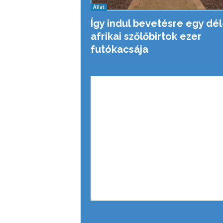
Állat
Így indul bevetésre egy dél
afrikai szőlőbirtok ezer
futókacsája