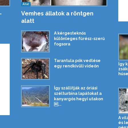
Állat
-
Vemhes állatok a röntgen
alatt
A kérgesteknős
különleges fűrész-szerű
fogsora
Tarantula pók vedlése
Így 
egy rendkívüli videón
zsák
húse
Így szállítják az óriási
szélturbina lapátokat a
kanyargós hegyi utakon
...
A vi
és l
pénz