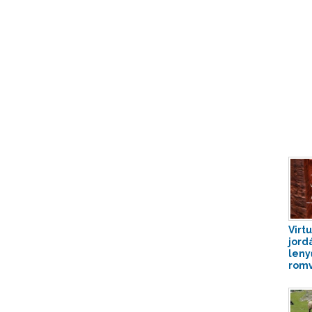
Virtu
jord
leny
rom