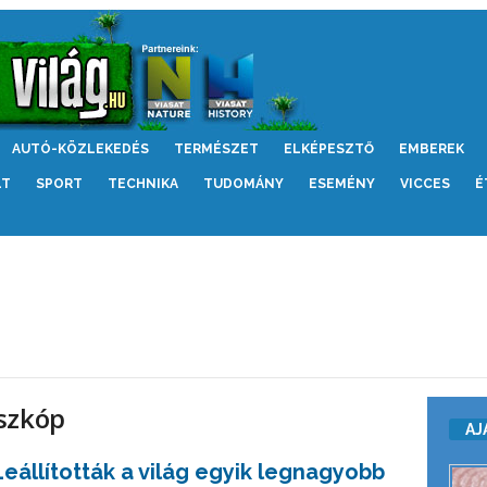
AUTÓ-KÖZLEKEDÉS
TERMÉSZET
ELKÉPESZTŐ
EMBEREK
LT
SPORT
TECHNIKA
TUDOMÁNY
ESEMÉNY
VICCES
É
szkóp
AJ
Leállították a világ egyik legnagyobb