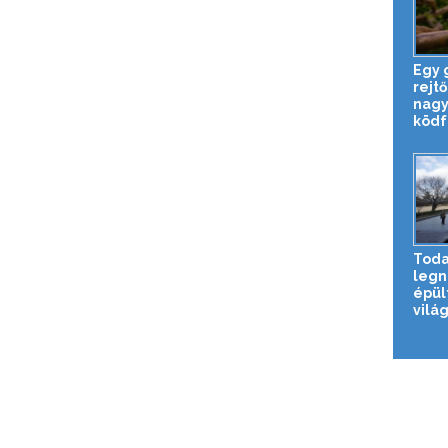
Egy 
rejt
nagy
ködfo
Todai
legn
épül
világ