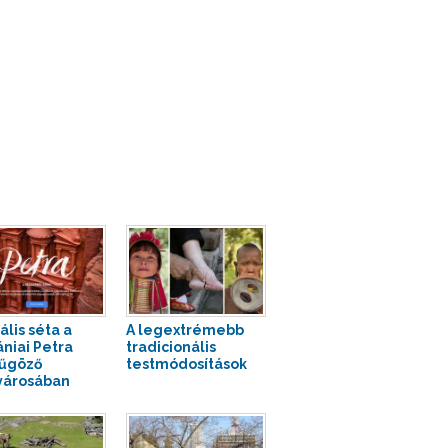
ális séta a
A legextrémebb
ániai Petra
tradicionális
űgöző
testmódosítások
városában