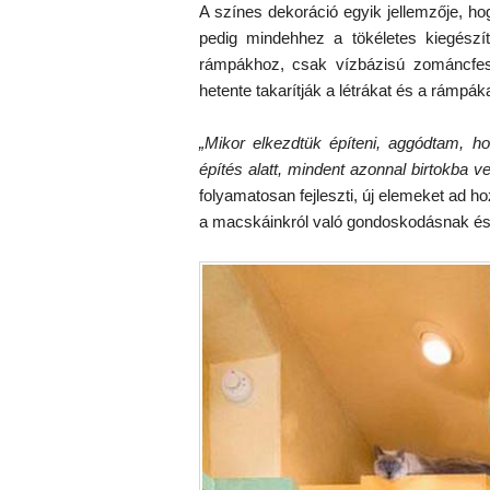
A színes dekoráció egyik jellemzője, ho
pedig mindehhez a tökéletes kiegészí
rámpákhoz, csak vízbázisú zománcfesté
hetente takarítják a létrákat és a rámpáka
„Mikor elkezdtük építeni, aggódtam, 
építés alatt, mindent azonnal birtokba ve
folyamatosan fejleszti, új elemeket ad 
a macskáinkról való gondoskodásnak és 