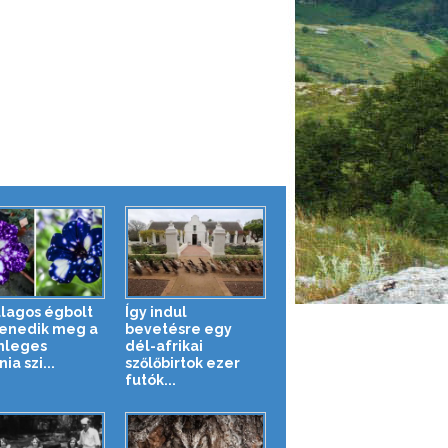
illagos égbolt
Így indul
enedik meg a
bevetésre egy
nleges
dél-afrikai
ia szi...
szőlőbirtok ezer
futók...