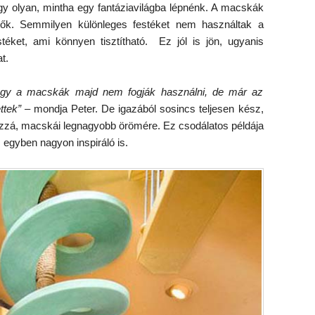
gy olyan, mintha egy fantáziavilágba lépnénk. A macskák
tők. Semmilyen különleges festéket nem használtak a
ket, ami könnyen tisztítható. Ez jól is jön, ugyanis
t.
hogy a macskák majd nem fogják használni, de már az
ttek”
– mondja Peter. De igazából sosincs teljesen kész,
hozzá, macskái legnagyobb örömére. Ez csodálatos példája
egyben nagyon inspiráló is.