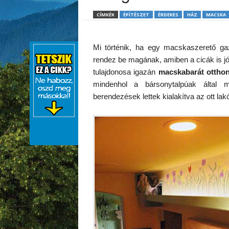
CÍMKÉK
ÉPÍTÉSZET
ÉRDEKES
HÁZ
MACSKA
Mi történik, ha egy macskaszerető ga
rendez be magának, amiben a cicák is jól 
tulajdonosa igazán
macskabarát ottho
mindenhol a bársonytalpúak által 
berendezések lettek kialakítva az ott la