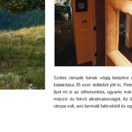
Széles rámpák futnak végig beépítve
kialakítása 35 ezer dollárból jött ki. P
ilyet mi is az otthonunkba, ugyanis má
mászó- és fekvő alkalmatosságot. Az ő
rámpa volt, ami laminált falécekből és eg