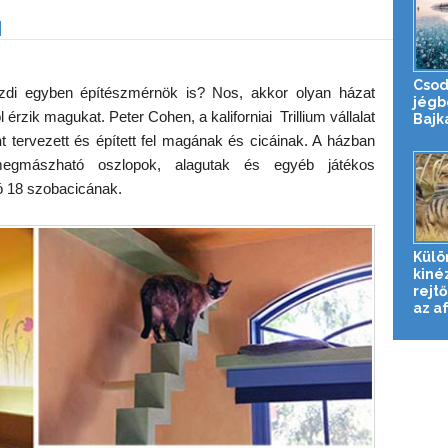
Csod
zdi egyben építészmérnök is? Nos, akkor olyan házat
jégb
érzik magukat. Peter Cohen, a kaliforniai Trillium vállalat
Bajk
n
t tervezett és épített fel magának és cicáinak. A házban
megmászható oszlopok, alagutak és egyéb játékos
kó 18 szobacicának.
Külö
kiné
rejtő
az af