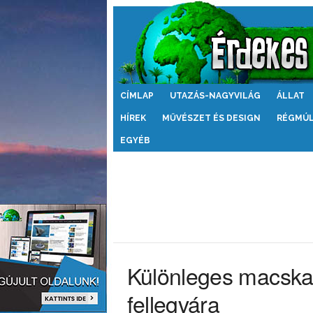
Érdekes
CÍMLAP
UTAZÁS-NAGYVILÁG
ÁLLAT
Világ
HÍREK
MŰVÉSZET ÉS DESIGN
RÉGMÚ
EGYÉB
Különleges macskab
fellegvára