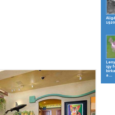
Alig
1920
Leny
így 
birk
a ...