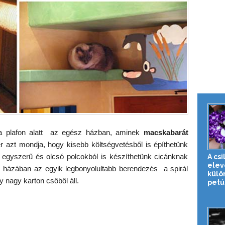
 a plafon alatt az egész házban, aminek
macskabarát
eter azt mondja, hogy kisebb költségvetésből is építhetünk
r egyszerű és olcsó polcokból is készíthetünk cicánknak
A cs
elev
 házában az egyik legbonyolultabb berendezés a spirál
külö
y nagy karton csőből áll.
petún