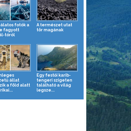
álatos fotók a
A természet utat
e fagyott
tör magának
ál-tóról
nleges
Egy festői karib-
zetű állat
tengeri szigeten
zik a föld alatt
található a világ
rikai...
legsze...