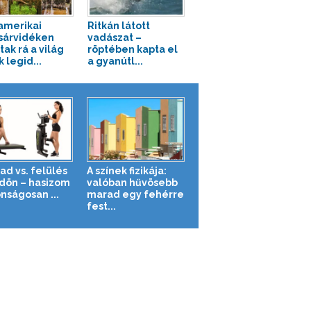
amerikai
Ritkán látott
árvidéken
vadászat –
tak rá a világ
röptében kapta el
 legid...
a gyanútl...
ad vs. felülés
A színek fizikája:
ldön – hasizom
valóban hűvösebb
nságosan ...
marad egy fehérre
fest...