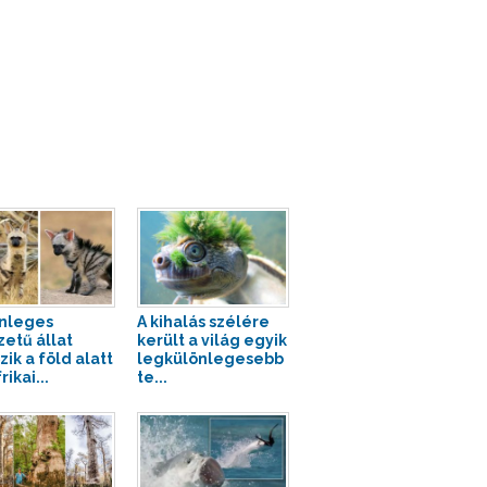
nleges
A kihalás szélére
zetű állat
került a világ egyik
zik a föld alatt
legkülönlegesebb
rikai...
te...