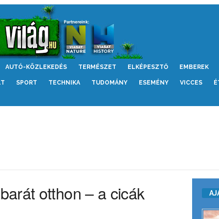
AUTÓ-KÖZLEKEDÉS
TERMÉSZET
ELKÉPESZTŐ
EMBEREK
LT
SPORT
TECHNIKA
TUDOMÁNY
ESEMÉNY
VICCES
É
arát otthon – a cicák
AJ