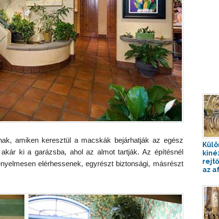
nak, amiken keresztül a macskák bejárhatják az egész
Külö
kár ki a garázsba, ahol az almot tartják. Az építésnél
kiné
rejtő
kényelmesen elérhessenek, egyrészt biztonsági, másrészt
az af