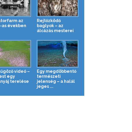
átorfarm az
Rejtőzködő
-as években
baglyok – az
álcázás mesterei
űgöző videó –
Egy megdöbbentő
fest egy
természeti
anyáj terelése
jelenség – a halál
jeges ...