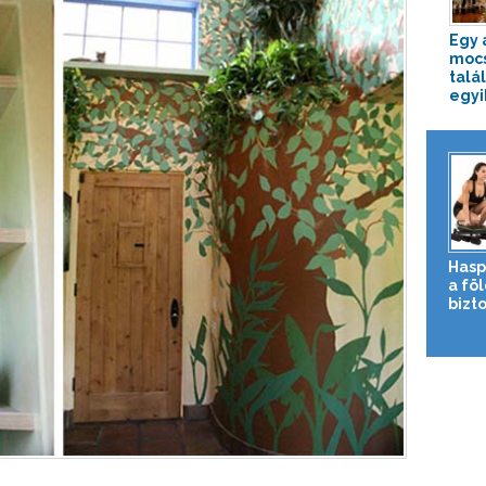
Egy 
mocs
talál
egyik
Hasp
a fö
bizto