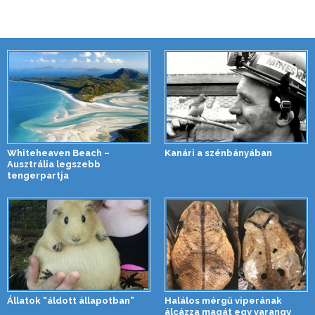
Whiteheaven Beach –
Kanári a szénbányában
Ausztrália legszebb
tengerpartja
Állatok “áldott állapotban”
Halálos mérgű viperának
álcázza magát egy varangy