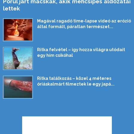
Pórul járt macskák, akik méhcsípés áldozatai
lettek
Magával ragadó time-lapse videó az erózió
által formált, páratlan természet...
Ritka felvétel – így hozza világra utódait
egy hím csikóhal
Ritka találkozás – közel 4 méteres
óriáskalmárt filmeztek le egy japá...