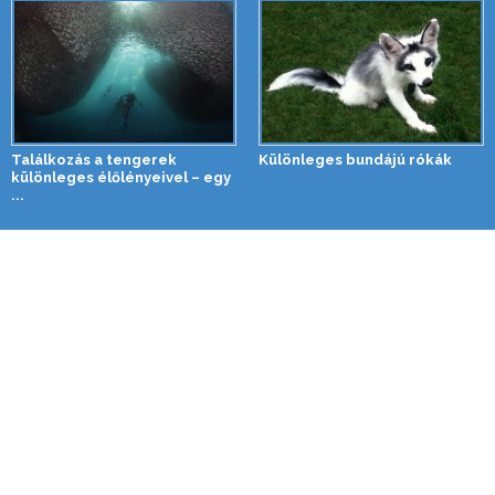
Találkozás a tengerek
Különleges bundájú rókák
különleges élőlényeivel – egy
...