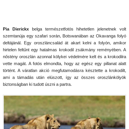
Pia Dierickx
belga természetfotós hihetetlen jelenetnek volt
szemtanúja egy szafari során, Botswanában az Okavanga folyó
deltájánál. Egy oroszláncsalád át akart kelni a folyón, amikor
hirtelen feltűnt egy hatalmas krokodil zsákmány reményében. A
nőstény oroszlán azonnal kölykei védelmére kelt és a krokodilra
vette magát. A fotós elmondta, hogy az egész egy pillanat alatt
történt. A váratlan akció megfutamodásra késztette a krokodilt,
ami a támadás után elúszott, így az összes oroszlánkölyök
biztonságban ki tudott úszni a partra.