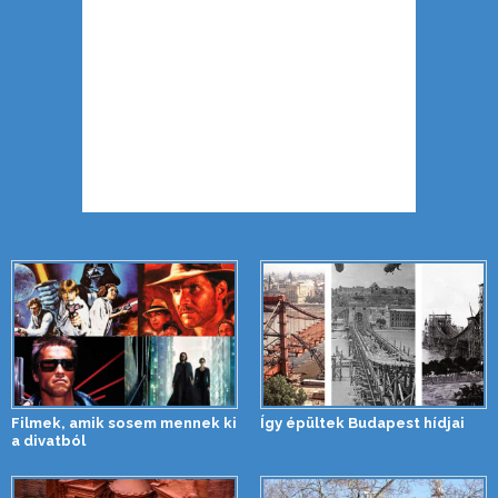
Filmek, amik sosem mennek ki
Így épültek Budapest hídjai
a divatból