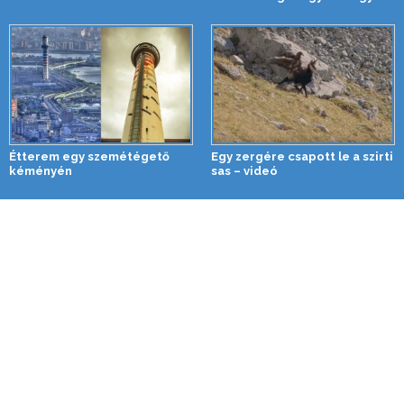
Étterem egy szemétégető
Egy zergére csapott le a szirti
kéményén
sas – videó