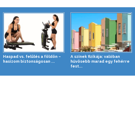
Haspad vs. felülés a földön –
A színek fizikája: valóban
hasizom biztonságosan ...
hűvösebb marad egy fehérre
fest...