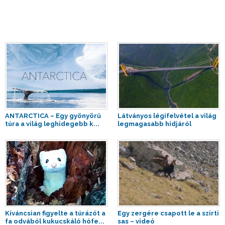
ANTARCTICA – Egy gyönyörű
Látványos légifelvétel a világ
túra a világ leghidegebb k...
legmagasabb hídjáról
Kíváncsian figyelte a túrázót a
Egy zergére csapott le a szirti
fa odvából kukucskáló hófe...
sas – videó