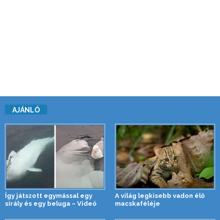
AJÁNLÓ
Így játszott egymással egy
A világ legkisebb vadon élő
sirály és egy beluga – Videó
macskaféléje