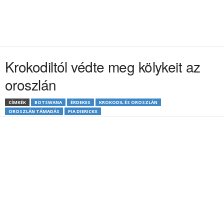
Krokodiltól védte meg kölykeit az
oroszlán
CÍMKÉK
BOTSWANA
ÉRDEKES
KROKODIL ÉS OROSZLÁN
OROSZLÁN TÁMADÁS
PIA DIERICKX