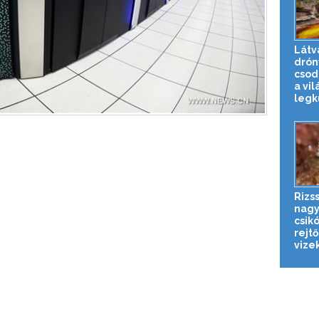
Látv
drón
csod
a vil
legkü
Rizs
nagy
csik
rejt
vize