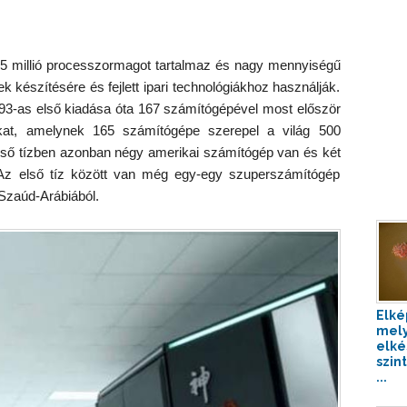
,5 millió processzormagot tartalmaz és nagy mennyiségű
k készítésére és fejlett ipari technológiákhoz használják.
993-as első kiadása óta 167 számítógépével most először
kat, amelynek 165 számítógépe szerepel a világ 500
első tízben azonban négy amerikai számítógép van és két
k. Az első tíz között van még egy-egy szuperszámítógép
Szaúd-Arábiából.
Elké
mel
elké
szin
...