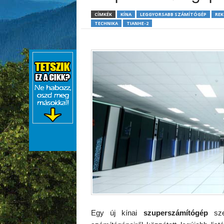
CÍMKÉK
KÍNA
LEGGYORSABB SZÁMÍTÓGÉP
RE
TECHNIKA
TIANHE-2
Egy új kínai
szuperszámítógép
sze