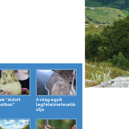
ok “áldott
A világ egyik
potban”
legfélelmetesebb
útja