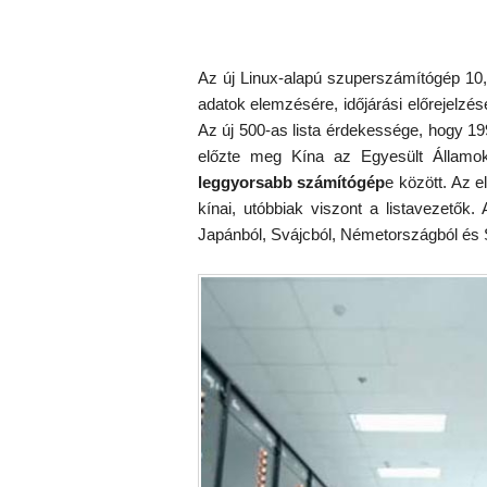
Az új Linux-alapú szuperszámítógép 10
adatok elemzésére, időjárási előrejelzése
Az új 500-as lista érdekessége, hogy 1
előzte meg Kína az Egyesült Államo
leggyorsabb számítógép
e között. Az 
kínai, utóbbiak viszont a listavezető
Japánból, Svájcból, Németországból és 