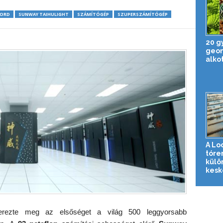
KORD
SUNWAY TAIHULIGHT
SZÁMÍTÓGÉP
SZUPERSZÁMÍTÓGÉP
20 g
geom
alko
A Lo
tóre
külö
kesk
rezte meg az elsőséget a világ 500 leggyorsabb