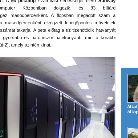
tán. A
93 petaflop
számítási sebességet elérő
Sunway
uter Központban dolgozik, és 93 billiárd
 végez másodpercenként. A flopsban megadott szám a
ala másodpercenként elvégzett lebegőpontos műveletek
számát takarja. A peta előtag a tíz tizenötödik hatványát
szer gyorsabb és háromszor hatékonyabb, mint a korábbi
t-2), amely szintén kínai.
Állat
álla