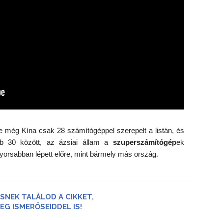
e még Kína csak 28 számítógéppel szerepelt a listán, és
bb 30 között, az ázsiai állam a
szuperszámítógép
ek
gyorsabban lépett előre, mint bármely más ország.
SNEK TALÁLOD A CIKKET,
EG ISMERŐSEIDDEL IS!