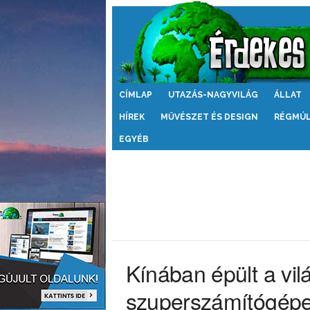
Érdekes
CÍMLAP
UTAZÁS-NAGYVILÁG
ÁLLAT
Világ
HÍREK
MŰVÉSZET ÉS DESIGN
RÉGMÚ
EGYÉB
Kínában épült a vi
szuperszámítógép