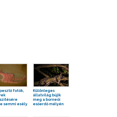
pesztő fotók,
Különleges
yek
állatvilág bújik
szítésére
meg a borneói
te semmi esély
esőerdő mélyén