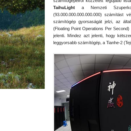
számítógépeiről közzétett legújabb lis
TaihuLight
a Nemzeti Szuperkomp
(93.000.000.000.000.000) számítást
számítógép gyorsaságát jelzi, az ált
(Floating Point Operations Per Second) 
jelenti. Mindez azt jelenti, hogy két
leggyorsabb számítógép, a Tianhe-2 (Tejú