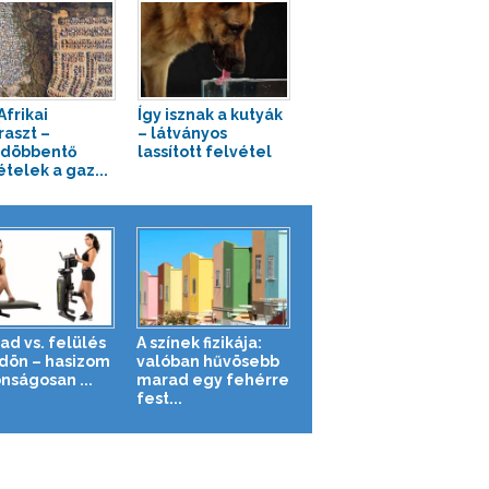
Afrikai
Így isznak a kutyák
raszt –
– látványos
döbbentő
lassított felvétel
ételek a gaz...
ad vs. felülés
A színek fizikája:
ldön – hasizom
valóban hűvösebb
nságosan ...
marad egy fehérre
fest...