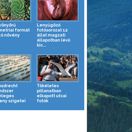
yönyörű
Lenyűgöző
etriai formát
fotósorozat 12
tó növény
állat magzati
állapotban lévő
kic...
osdrecht
Tökéletes
ndszer
pillanatban
nleges
elkapott utcai
eny szigetei
fotók