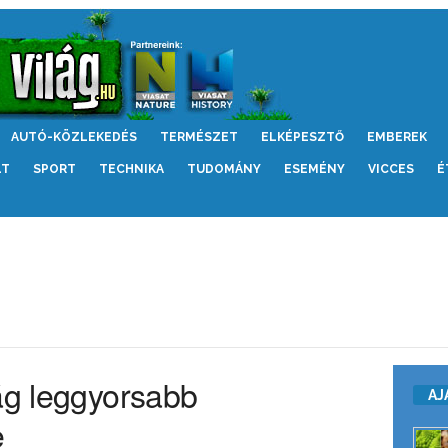
AUTÓ-KÖZLEKEDÉS
TERMÉSZET
ELKÉPESZTŐ
EMBEREK
LT
SPORT
TECHNIKA
TUDOMÁNY
ESEMÉNY
VICCES
É
lág leggyorsabb
AJ
e