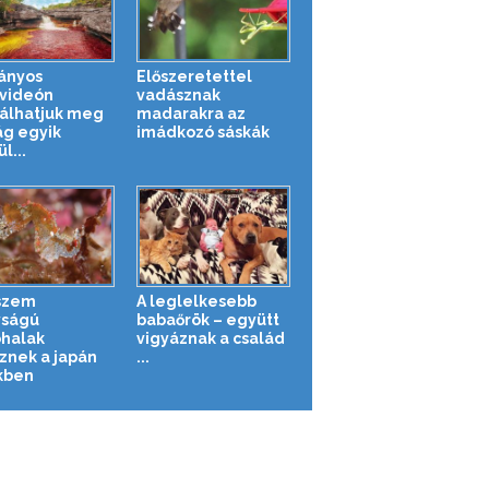
ányos
Előszeretettel
videón
vadásznak
álhatjuk meg
madarakra az
ág egyik
imádkozó sáskák
l...
szem
A leglelkesebb
ságú
babaőrök – együtt
óhalak
vigyáznak a család
őznek a japán
...
kben