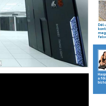
Dél-
kont
meg
felv
Hasp
a fö
bizto