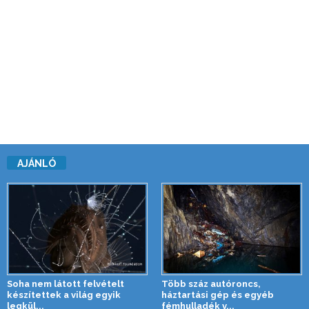
AJÁNLÓ
Soha nem látott felvételt
Több száz autóroncs,
készítettek a világ egyik
háztartási gép és egyéb
legkül...
fémhulladék v...