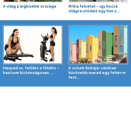
A világ 5 legkisebb országa
Ritka felvétel – így hozza
világra utódait egy hím c...
Haspad vs. felülés a földön –
A színek fizikája: valóban
hasizom biztonságosan ...
hűvösebb marad egy fehérre
fest...