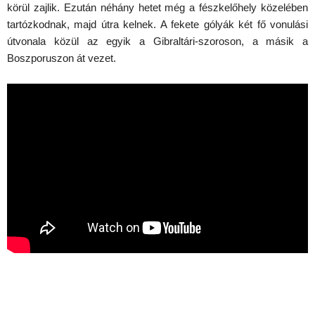
körül zajlik. Ezután néhány hetet még a fészkelőhely közelében
tartózkodnak, majd útra kelnek. A fekete gólyák két fő vonulási
útvonala közül az egyik a Gibraltári-szoroson, a másik a
Boszporuszon át vezet.