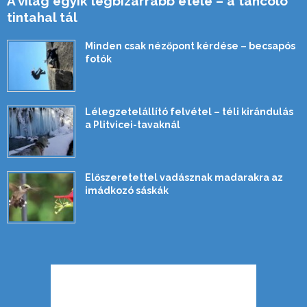
A világ egyik legbizarrabb étele – a táncoló
tintahal tál
Minden csak nézőpont kérdése – becsapós
fotók
Lélegzetelállító felvétel – téli kirándulás
a Plitvicei-tavaknál
Előszeretettel vadásznak madarakra az
imádkozó sáskák