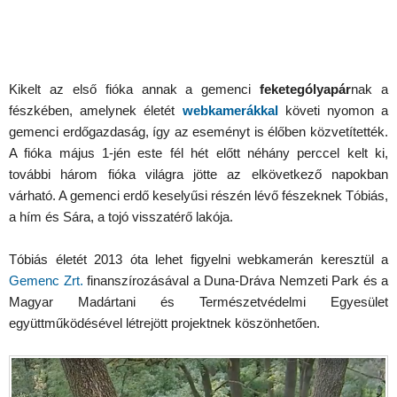
Kikelt az első fióka annak a gemenci
feketególyapár
nak a
fészkében, amelynek életét
webkamerákkal
követi nyomon a
gemenci erdőgazdaság, így az eseményt is élőben közvetítették.
A fióka május 1-jén este fél hét előtt néhány perccel kelt ki,
további három fióka világra jötte az elkövetkező napokban
várható. A gemenci erdő keselyűsi részén lévő fészeknek Tóbiás,
a hím és Sára, a tojó visszatérő lakója.
Tóbiás életét 2013 óta lehet figyelni webkamerán keresztül a
Gemenc Zrt.
finanszírozásával a Duna-Dráva Nemzeti Park és a
Magyar Madártani és Természetvédelmi Egyesület
együttműködésével létrejött projektnek köszönhetően.