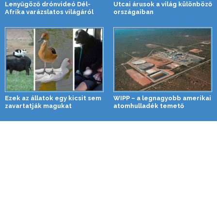
Lenyűgöző drónvideó Dél-
Utcai árusok a világ különböző
Afrika varázslatos világáról
országaiban
Ezek az állatok egy kicsit sem
WIPP – a legnagyobb amerikai
zavartatják magukat
atomhulladék temető