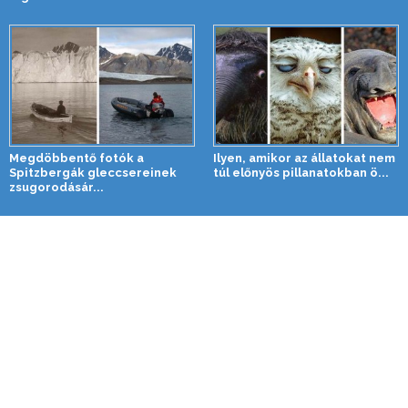
Megdöbbentő fotók a
Ilyen, amikor az állatokat nem
Spitzbergák gleccsereinek
túl előnyös pillanatokban ö...
zsugorodásár...