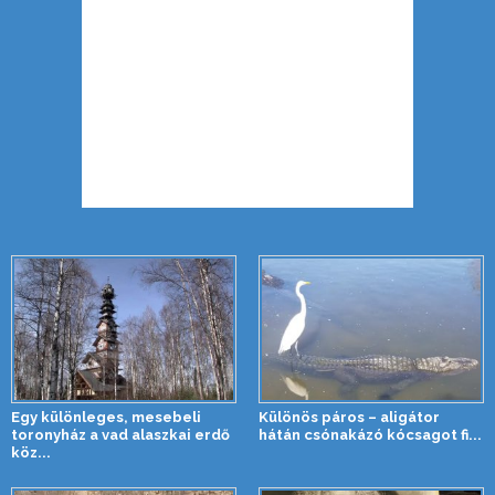
Egy különleges, mesebeli
Különös páros – aligátor
toronyház a vad alaszkai erdő
hátán csónakázó kócsagot fi...
köz...