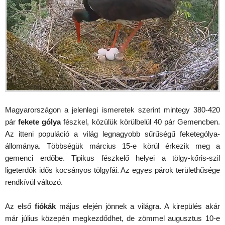
Magyarországon a jelenlegi ismeretek szerint mintegy 380-420
pár
fekete gólya
fészkel, közülük körülbelül 40 pár Gemencben.
Az itteni populáció a világ legnagyobb sűrűségű feketególya-
állománya. Többségük március 15-e körül érkezik meg a
gemenci erdőbe. Tipikus fészkelő helyei a tölgy-kőris-szil
ligeterdők idős kocsányos tölgyfái. Az egyes párok területhűsége
rendkívül változó.
Az első
fiókák
május elején jönnek a világra. A kirepülés akár
már július közepén megkezdődhet, de zömmel augusztus 10-e