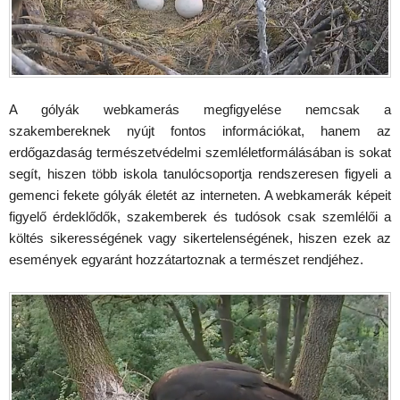
A gólyák webkamerás megfigyelése nemcsak a
szakembereknek nyújt fontos információkat, hanem az
erdőgazdaság természetvédelmi szemléletformálásában is sokat
segít, hiszen több iskola tanulócsoportja rendszeresen figyeli a
gemenci fekete gólyák életét az interneten. A webkamerák képeit
figyelő érdeklődők, szakemberek és tudósok csak szemlélői a
költés sikerességének vagy sikertelenségének, hiszen ezek az
események egyaránt hozzátartoznak a természet rendjéhez.