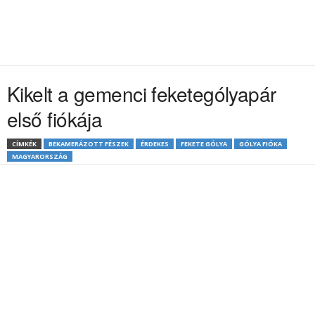
Kikelt a gemenci feketególyapár
első fiókája
CÍMKÉK
BEKAMERÁZOTT FÉSZEK
ÉRDEKES
FEKETE GÓLYA
GÓLYA FIÓKA
MAGYARORSZÁG