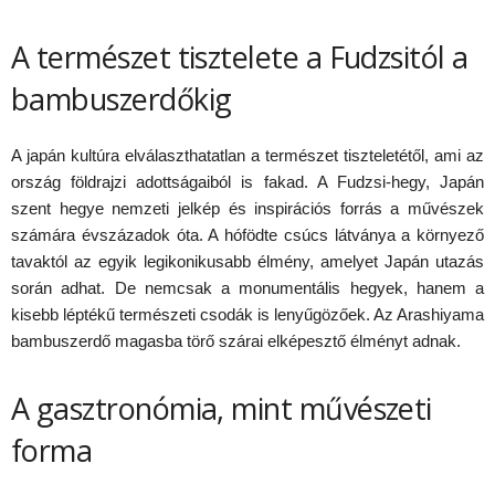
A természet tisztelete a Fudzsitól a
bambuszerdőkig
A japán kultúra elválaszthatatlan a természet tiszteletétől, ami az
ország földrajzi adottságaiból is fakad. A Fudzsi-hegy, Japán
szent hegye nemzeti jelkép és inspirációs forrás a művészek
számára évszázadok óta. A hófödte csúcs látványa a környező
tavaktól az egyik legikonikusabb élmény, amelyet Japán utazás
során adhat. De nemcsak a monumentális hegyek, hanem a
kisebb léptékű természeti csodák is lenyűgözőek. Az Arashiyama
bambuszerdő magasba törő szárai elképesztő élményt adnak.
A gasztronómia, mint művészeti
forma