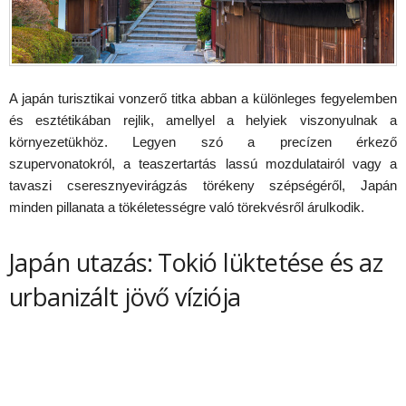
A japán turisztikai vonzerő titka abban a különleges fegyelemben
és esztétikában rejlik, amellyel a helyiek viszonyulnak a
környezetükhöz. Legyen szó a precízen érkező
szupervonatokról, a teaszertartás lassú mozdulatairól vagy a
tavaszi cseresznyevirágzás törékeny szépségéről, Japán
minden pillanata a tökéletességre való törekvésről árulkodik.
Japán utazás: Tokió lüktetése és az
urbanizált jövő víziója