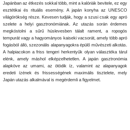
Japánban az étkezés sokkal több, mint a kalóriák bevitele, ez egy
esztétikai és rituális esemény. A japán konyha az UNESCO
világörökség része. Kevesen tudják, hogy a szusi csak egy apró
szelete a helyi gasztronómiának. Az utazás során érdemes
megkóstolni a sűrű húslevesben tálalt rament, a ropogós
tempurát vagy a hagyományos kaiseki vacsorát, amely több apró
fogásból álló, szezonális alapanyagokra épülő művészeti alkotás.
A halpiacokon a friss tengeri herkentyűk olyan választéka tárul
elénk, amely máshol elképzelhetetlen. A japán gasztronómia
alapköve az umami, az ötödik íz, valamint az alapanyagok
eredeti ízének és frissességének maximális tisztelete, mely
Japán utazás alkalmával is megérdemli a figyelmet.