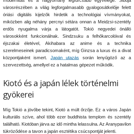
modernitás és a hagyomány legfurcsább egyvelege. Sibuja
városrészében a világ legforgalmasabb gyalogosátkelője felett
óriási digitális kijelzők hirdetik a technológiai vívmányokat,
miközben alig néhány percnyi sétára onnan a Meidzsi-szentély
erdős nyugalma várja a látogatót. Tokió negyedei önálló
városokként funkcionálnak. Sindzsuku a felhőkarcolóival és
éjszakai életével, Akihabara az anime és a technika
szerelmeseinek paradicsomaként, míg Ginzsa a luxus és a divat
központjaként ismert.
Japán utazás
során lenyűgöző az a
szervezettség, amellyel ez a hatalmas gépezet működik.
Kiotó és a japán lélek történelmi
gyökerei
Míg Tokió a jövőbe tekint, Kiotó a múlt őrzője. Ez a város Japán
kulturális szíve, ahol több ezer buddhista templom és szentély
található. Kiotóban járva az idő mintha lelassulna. Az Aranypavilon
tükröződése a tavon a japán esztétika csúcspontját jelenti.