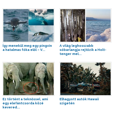
Így menekül meg egy pingvin
A világ leghosszabb
a hatalmas fóka elől – V...
sóbarlangja rejtőzik a Holt-
tenger mel...
Ez történt a teknőssel, ami
Elhagyott autók Hawaii
egy elefántcsorda közé
szigetén
kevered...