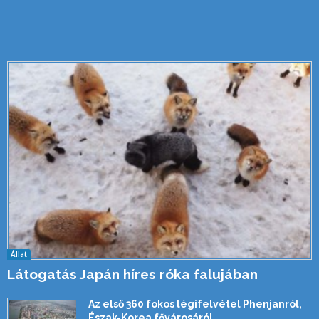
Állat
Látogatás Japán híres róka falujában
Az első 360 fokos légifelvétel Phenjanról,
Észak-Korea fővárosáról