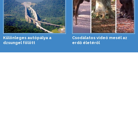
Különleges autópálya a
Csodálatos videó mesél az
dzsungel fölött
erdő életéről