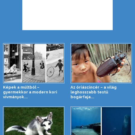
Képek a múltból –
Az óriáscincér – a világ
gyermekkor a modern kori
leghosszabb testű
vívmányok...
bogárfaja...