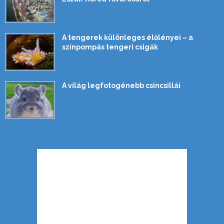
A tengerek különleges élőlényei – a
színpompás tengeri csigák
A világ legfotogénebb csincsillái