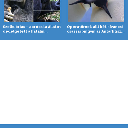
Szelíd óriás – aprócska állatot
Operatőrnek állt két kíváncsi
dédelgetett a hatalm...
császárpingvin az Antarktisz...