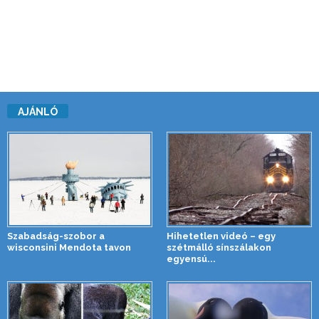
AJÁNLÓ
Szabadság-szobor a
Hihetetlen videó – egy
wisconsini Mendota tavon
szétmálló sínszálakon
egyensú...