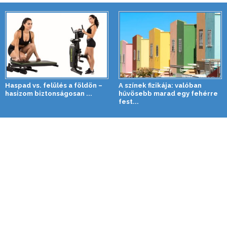
Haspad vs. felülés a földön –
A színek fizikája: valóban
hasizom biztonságosan ...
hűvösebb marad egy fehérre
fest...