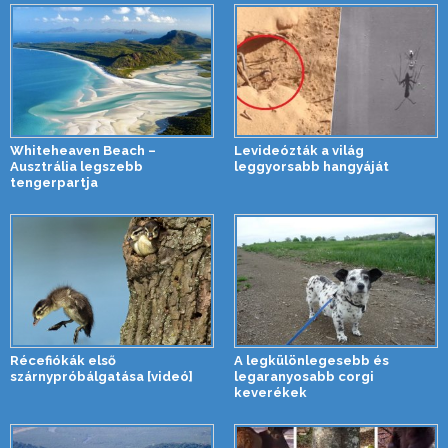
Whiteheaven Beach –
Levideózták a világ
Ausztrália legszebb
leggyorsabb hangyáját
tengerpartja
Récefiókák első
A legkülönlegesebb és
szárnypróbálgatása [videó]
legaranyosabb corgi
keverékek