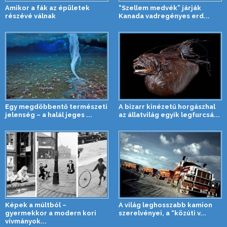
Amikor a fák az épületek
“Szellem medvék” járják
részévé válnak
Kanada vadregényes erd...
Egy megdöbbentő természeti
A bizarr kinézetű horgászhal
jelenség – a halál jeges ...
az állatvilág egyik legfurcsá...
Képek a múltból –
A világ leghosszabb kamion
gyermekkor a modern kori
szerelvényei, a “közúti v...
vívmányok...