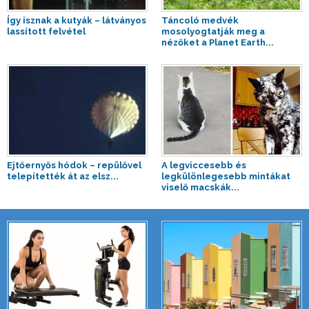
Így isznak a kutyák – látványos
Táncoló medvék
lassított felvétel
mosolyogtatják meg a
nézőket a Planet Earth...
Ejtőernyős hódok – repülővel
A legviccesebb és
telepítették át az elsz...
legkülönlegesebb mintákat
viselő macskák...