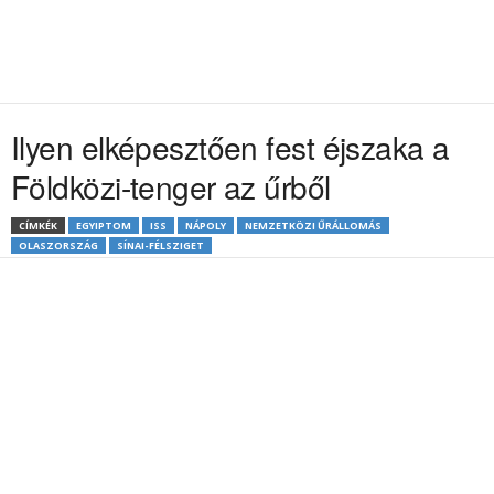
Ilyen elképesztően fest éjszaka a
Földközi-tenger az űrből
CÍMKÉK
EGYIPTOM
ISS
NÁPOLY
NEMZETKÖZI ŰRÁLLOMÁS
OLASZORSZÁG
SÍNAI-FÉLSZIGET