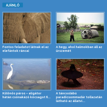
AJÁNLÓ
Fontos feladatot látnak el az
A hegy, ahol halmokban áll az
elefántok ráncai
űrszemét
Különös páros – aligátor
A táncoslábú
hátán csónakázó kócsagot fi...
paradicsommadár tollazatán
látható az állatvi...