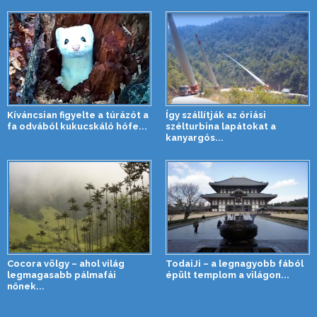
Kíváncsian figyelte a túrázót a
Így szállítják az óriási
fa odvából kukucskáló hófe...
szélturbina lapátokat a
kanyargós...
Cocora völgy – ahol világ
TodaiJi – a legnagyobb fából
legmagasabb pálmafái
épült templom a világon...
nőnek...