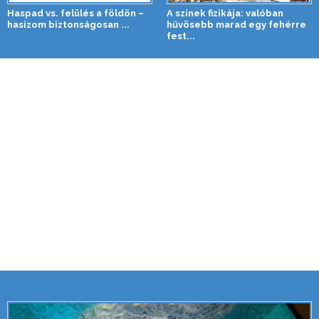
Haspad vs. felülés a földön –
A színek fizikája: valóban
hasizom biztonságosan ...
hűvösebb marad egy fehérre
fest...