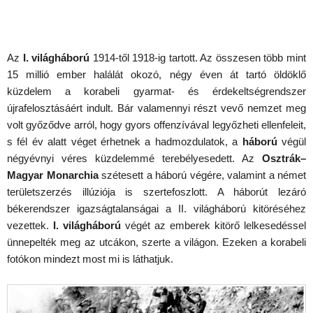
Az
I. világháború
1914-től 1918-ig tartott. Az összesen több mint
15 millió ember halálát okozó, négy éven át tartó öldöklő
küzdelem a korabeli gyarmat- és érdekeltségrendszer
újrafelosztásáért indult. Bár valamennyi részt vevő nemzet meg
volt győződve arról, hogy gyors offenzívával legyőzheti ellenfeleit,
s fél év alatt véget érhetnek a hadmozdulatok, a
háború
végül
négyévnyi véres küzdelemmé terebélyesedett. Az
Osztrák–
Magyar Monarchia
szétesett a háború végére, valamint a német
területszerzés illúziója is szertefoszlott. A háborút lezáró
békerendszer igazságtalanságai a II. világháború kitöréséhez
vezettek.
I. világháború
végét az emberek kitörő lelkesedéssel
ünnepelték meg az utcákon, szerte a világon. Ezeken a korabeli
fotókon mindezt most mi is láthatjuk.