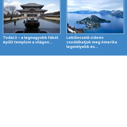
TodaiJi – a legnagyobb fából
Lebilincselő videón
épült templom a világon...
csodálhatjuk meg Amerika
legmélyebb és...