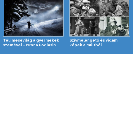
Téli mesevilág a gyermekek
Szívmelengető és vidám
szemével – Iwona Podlasiń...
képek a múltból