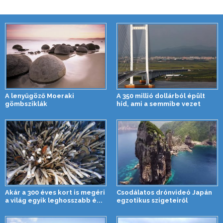
A lenyűgöző Moeraki
A 350 millió dollárból épült
gömbsziklák
híd, ami a semmibe vezet
Akár a 300 éves kort is megéri
Csodálatos drónvideó Japán
a világ egyik leghosszabb é...
egzotikus szigeteiről