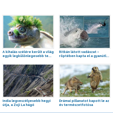
A kihalás szélére került a világ
Ritkán látott vadászat –
egyik legkülönlegesebb te...
röptében kapta el a gyanútl...
India legveszélyesebb hegyi
Drámai pillanatot kapott le az
útja, a Zoji La hágó
év természetfotósa