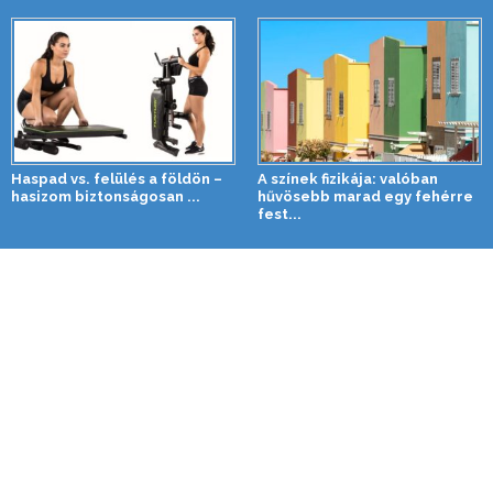
Haspad vs. felülés a földön –
A színek fizikája: valóban
hasizom biztonságosan ...
hűvösebb marad egy fehérre
fest...