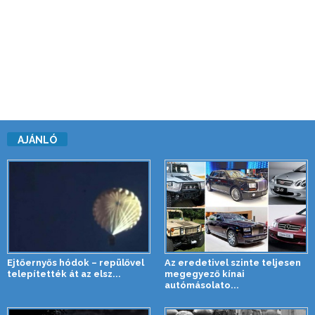
AJÁNLÓ
Ejtőernyős hódok – repülővel
Az eredetivel szinte teljesen
telepítették át az elsz...
megegyező kínai
autómásolato...