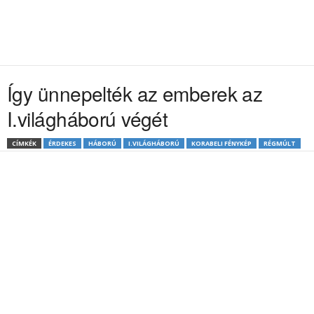
Így ünnepelték az emberek az
I.világháború végét
CÍMKÉK
ÉRDEKES
HÁBORÚ
I.VILÁGHÁBORÚ
KORABELI FÉNYKÉP
RÉGMÚLT