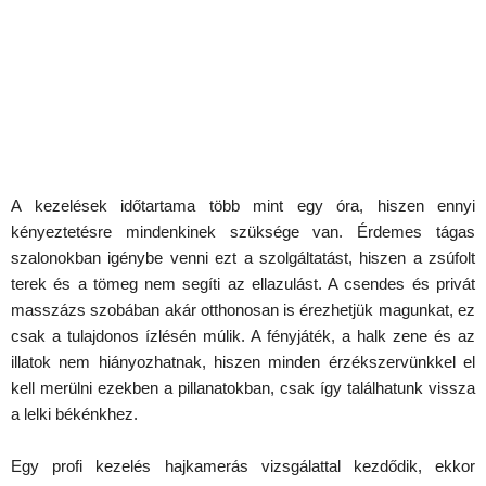
A kezelések időtartama több mint egy óra, hiszen ennyi
kényeztetésre mindenkinek szüksége van. Érdemes tágas
szalonokban igénybe venni ezt a szolgáltatást, hiszen a zsúfolt
terek és a tömeg nem segíti az ellazulást. A csendes és privát
masszázs szobában akár otthonosan is érezhetjük magunkat, ez
csak a tulajdonos ízlésén múlik. A fényjáték, a halk zene és az
illatok nem hiányozhatnak, hiszen minden érzékszervünkkel el
kell merülni ezekben a pillanatokban, csak így találhatunk vissza
a lelki békénkhez.
Egy profi kezelés hajkamerás vizsgálattal kezdődik, ekkor