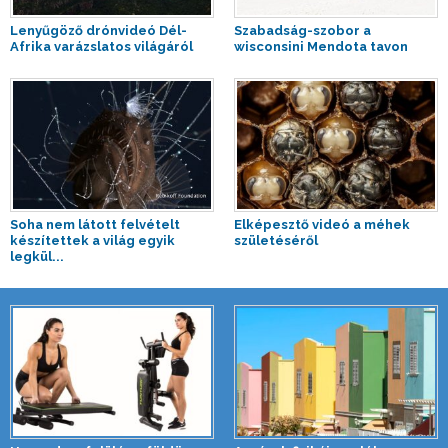
Lenyűgöző drónvideó Dél-
Szabadság-szobor a
Afrika varázslatos világáról
wisconsini Mendota tavon
Soha nem látott felvételt
Elképesztő videó a méhek
készítettek a világ egyik
születéséről
legkül...