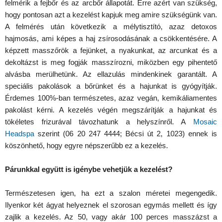
felmérik a fejbőr és az arcbőr állapotát. Erre azért van szükség,
hogy pontosan azt a kezelést kapjuk meg amire szükségünk van.
A felmérés után következik a mélytisztító, azaz detoxos
hajmosás, ami képes a haj zsírosodásának a csökkentésére. A
képzett masszőrök a fejünket, a nyakunkat, az arcunkat és a
dekoltázst is meg fogják masszírozni, miközben egy pihentető
alvásba merülhetünk. Az ellazulás mindenkinek garantált. A
speciális pakolások a bőrünket és a hajunkat is gyógyítják.
Érdemes 100%-ban természetes, azaz vegán, kemikáliamentes
pakolást kérni. A kezelés végén megszárítják a hajunkat és
tökéletes frizurával távozhatunk a helyszínről. A
Mosaic
Headspa
szerint (06 20 247 4444; Bécsi út 2, 1023) ennek is
köszönhető, hogy egyre népszerűbb ez a kezelés.
Párunkkal együtt is igénybe vehetjük a kezelést?
Természetesen igen, ha ezt a szalon méretei megengedik.
Ilyenkor két ágyat helyeznek el szorosan egymás mellett és így
zajlik a kezelés. Az 50, vagy akár 100 perces masszázst a