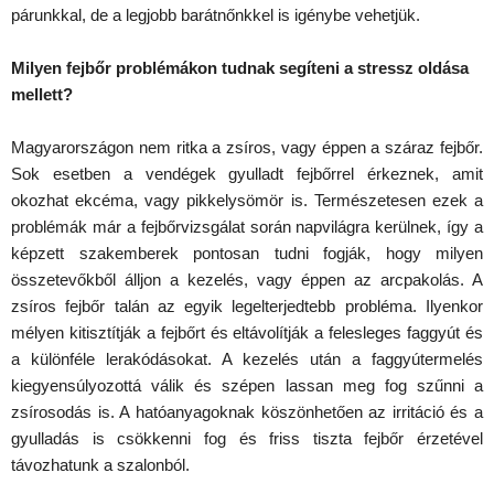
párunkkal, de a legjobb barátnőnkkel is igénybe vehetjük.
Milyen fejbőr problémákon tudnak segíteni a stressz oldása
mellett?
Magyarországon nem ritka a zsíros, vagy éppen a száraz fejbőr.
Sok esetben a vendégek gyulladt fejbőrrel érkeznek, amit
okozhat ekcéma, vagy pikkelysömör is. Természetesen ezek a
problémák már a fejbőrvizsgálat során napvilágra kerülnek, így a
képzett szakemberek pontosan tudni fogják, hogy milyen
összetevőkből álljon a kezelés, vagy éppen az arcpakolás. A
zsíros fejbőr talán az egyik legelterjedtebb probléma. Ilyenkor
mélyen kitisztítják a fejbőrt és eltávolítják a felesleges faggyút és
a különféle lerakódásokat. A kezelés után a faggyútermelés
kiegyensúlyozottá válik és szépen lassan meg fog szűnni a
zsírosodás is. A hatóanyagoknak köszönhetően az irritáció és a
gyulladás is csökkenni fog és friss tiszta fejbőr érzetével
távozhatunk a szalonból.