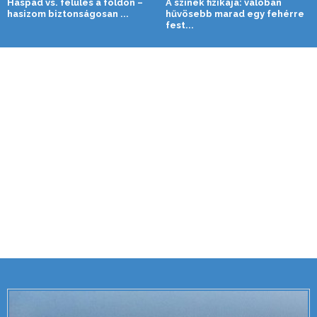
Haspad vs. felülés a földön –
A színek fizikája: valóban
hasizom biztonságosan ...
hűvösebb marad egy fehérre
fest...