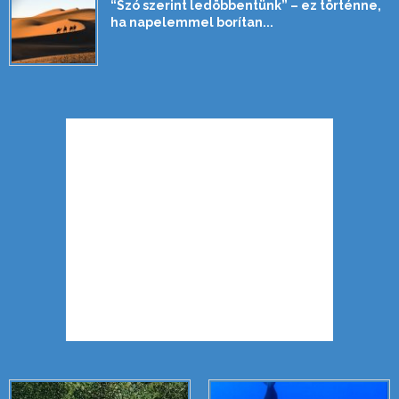
“Szó szerint ledöbbentünk” – ez történne,
ha napelemmel borítan...