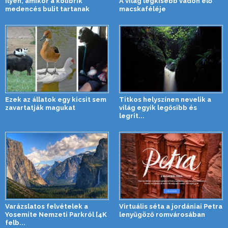
Ilyen, amikor a kolibrik
A világ legkisebb vadon élő
medencés bulit tartanak
macskaféléje
Ezek az állatok egy kicsit sem
Titkos helyszínen nevelik a
zavartatják magukat
világ egyik legősibb és
legrit...
Varázslatos felvételek a
Virtuális séta a jordániai Petra
Yosemite Nemzeti Parkról [4K
lenyűgöző romvárosában
felb...