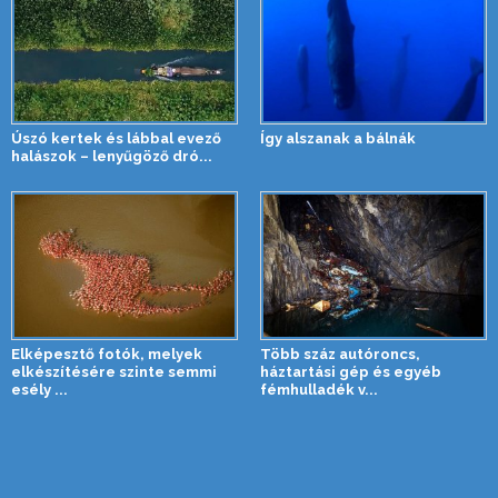
Úszó kertek és lábbal evező
Így alszanak a bálnák
halászok – lenyűgöző dró...
Elképesztő fotók, melyek
Több száz autóroncs,
elkészítésére szinte semmi
háztartási gép és egyéb
esély ...
fémhulladék v...