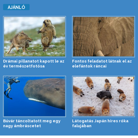
AJÁNLÓ
Drámai pillanatot kapott le az
Fontos feladatot látnak el az
év természetfotósa
elefántok ráncai
Búvár táncoltatott meg egy
Látogatás Japán híres róka
nagy ámbráscetet
falujában